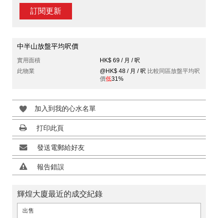
訂閱更新
中半山放盤平均呎價
實用面積
HK$ 69 / 月 / 呎
此物業
@HK$ 48 / 月 / 呎
比較同區放盤平均呎
價
低
31%
加入到我的心水名單
打印此頁
發送電郵給好友
報告錯誤
輝煌大廈最近的成交紀錄
出售