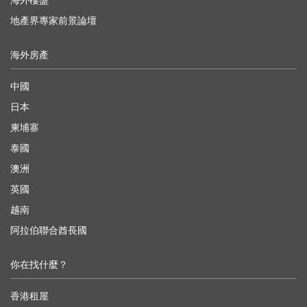
海外樓盤
地產界專家前景論壇
海外房產
中國
日本
柬埔寨
泰國
澳洲
英國
越南
阿拉伯聯合酋長國
你在找什麼？
香港租屋