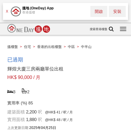
搵地 (OneDay) App
開啟
安裝
X
香港搵樓
搜索香港樓盤
Togg
navi
搵樓盤
>
住宅
>
香港的出租樓盤
>
中區
>
中半山
已過期
輝煌大廈三房兩廳單位出租
HK$ 90,000 / 月
3
2
實用率 (%)
85
建築面積
2,200
呎
@HK$ 41
/ 呎 / 月
實用面積
1,880
呎
@HK$ 48
/ 呎 / 月
上次更新日期
2025年04月25日