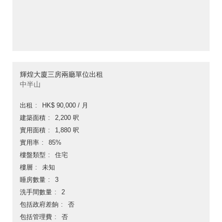
輝煌大廈三房兩廳單位出租
中半山
出租
HK$ 90,000 / 月
建築面積
2,200 呎
實用面積
1,880 呎
實用率
85%
樓盤類型
住宅
樓層
未知
睡房數量
3
洗手間數量
2
包括政府差餉
否
包括管理費
否