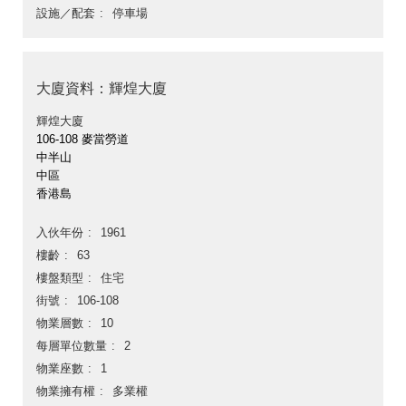
設施／配套
停車場
大廈資料：輝煌大廈
輝煌大廈
106-108 麥當勞道
中半山
中區
香港島
入伙年份
1961
樓齡
63
樓盤類型
住宅
街號
106-108
物業層數
10
每層單位數量
2
物業座數
1
物業擁有權
多業權