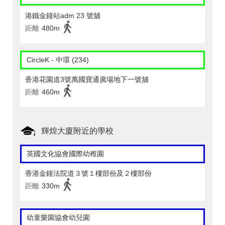
港鐵金鐘站adm 23 號舖
距離
480m
CircleK - 中環 (234)
香港花園道3號萬國寶通廣場地下一號舖
距離
460m
輝煌大廈附近的學校
英國文化協會國際幼稚園
香港金鐘法院道３號１樓部份及２樓部份
距離
330m
幼童樂園協會幼兒園