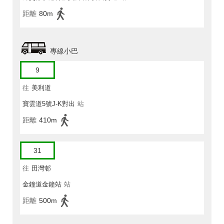
距離
80m
專線小巴
9
往
美利道
寶雲道5號J-K對出
站
距離
410m
31
往
田灣邨
金鐘道金鐘站
站
距離
500m