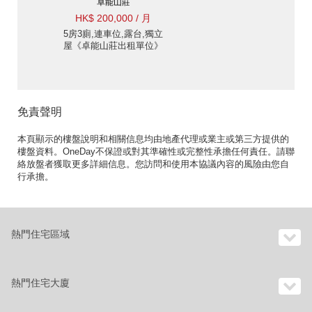
卓能山莊
HK$ 200,000 / 月
5房3廁,連車位,露台,獨立
屋《卓能山莊出租單位》
免責聲明
本頁顯示的樓盤說明和相關信息均由地產代理或業主或第三方提供的
樓盤資料。OneDay不保證或對其準確性或完整性承擔任何責任。請聯
絡放盤者獲取更多詳細信息。您訪問和使用本協議內容的風險由您自
行承擔。
熱門住宅區域
熱門住宅大廈