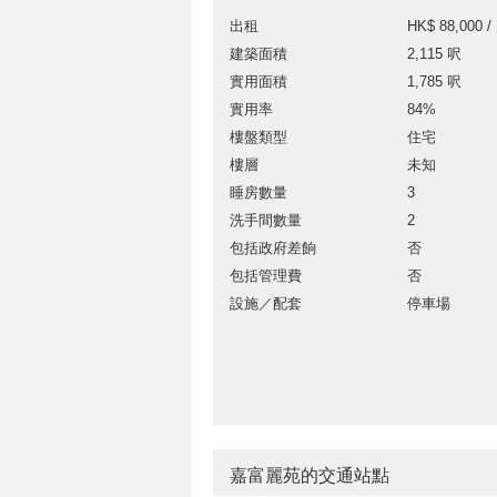
出租
HK$ 88,000 /
建築面積
2,115 呎
實用面積
1,785 呎
實用率
84%
樓盤類型
住宅
樓層
未知
睡房數量
3
洗手間數量
2
包括政府差餉
否
包括管理費
否
設施／配套
停車場
嘉富麗苑的交通站點