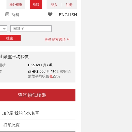
海外樓盤
放盤
登入
註冊
商舖
ENGLISH
搜索
更多搜索選項
山放盤平均呎價
面積
HK$ 69 / 月 / 呎
業
@HK$ 50 / 月 / 呎
比較同區
放盤平均呎價
低
27%
查詢類似樓盤
加入到我的心水名單
打印此頁