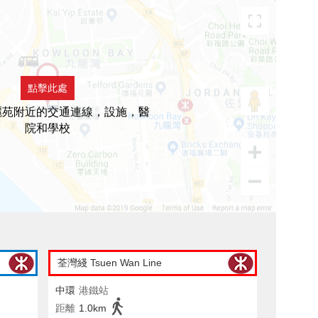
點擊此處
麗苑附近的交通連線，設施，醫
院和學校
荃灣綫 Tsuen Wan Line
中環
港鐵站
距離
1.0km