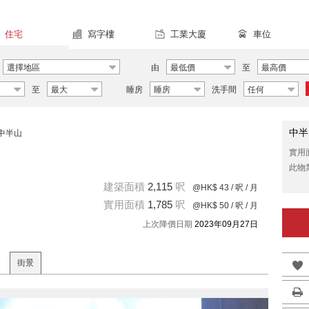
住宅
寫字樓
工業大廈
車位
選擇地區
由
最低價
至
最高價
至
最大
睡房
睡房
洗手間
任何
中半
中半山
實用
此物
建築面積
2,115
呎
@HK$ 43
/ 呎 / 月
實用面積
1,785
呎
@HK$ 50
/ 呎 / 月
上次降價日期
2023年09月27日
街景