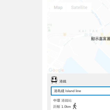
顯示嘉富
港鐵
港島綫 Island line
中環
港鐵站
距離
1.0km