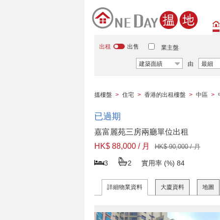
出租
出售
業主盤
建築面績
由
最細
搵樓盤
>
住宅
>
香港的出租樓盤
>
中區
>
已過期
嘉富麗苑三房兩廳單位出租
HK$ 88,000 / 月
HK$ 90,000 / 月
3
2
實用率 (%)
84
詳細物業資料
大廈資料
地圖