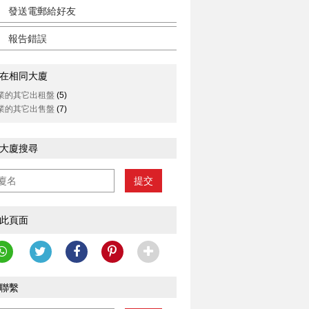
發送電郵給好友
報告錯誤
在相同大廈
業的其它出租盤
(5)
業的其它出售盤
(7)
大廈搜尋
提交
此頁面
聯繫