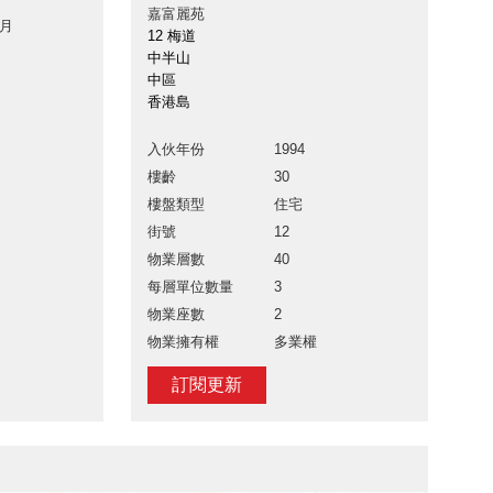
嘉富麗苑
 月
12 梅道
中半山
中區
香港島
入伙年份
1994
樓齡
30
樓盤類型
住宅
街號
12
物業層數
40
每層單位數量
3
物業座數
2
物業擁有權
多業權
訂閱更新