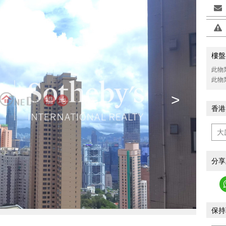
樓盤
此物
此物
>
香港
分享
保持