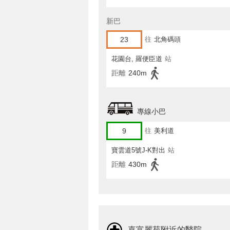
新巴
23
往
北角碼頭
花園台, 羅便臣道
站
距離
240m
專線小巴
9
往
美利道
寶雲道5號J-K對出
站
距離
430m
嘉富麗苑附近的醫院