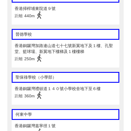
香港掃桿埔東院道９號
距離
440m
晉德學校
香港銅鑼灣加路連山道七十七號新翼地下及１樓、孔聖
堂、籃球場、新翼地下樓梯及１樓樓梯
距離
250m
聖保祿學校（小學部）
香港銅鑼灣禮頓道１４０號小學校舍地下至６樓
距離
360m
何東中學
香港銅鑼灣嘉寧徑１號