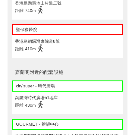
香港島跑馬地山村道二號
距離
740m
聖保祿醫院
香港島銅鑼灣東院道8號
距離
410m
嘉蘭閣附近的配套設施
city'super - 時代廣場
銅鑼灣時代廣場b1地庫
距離
430m
GOURMET - 禮頓中心