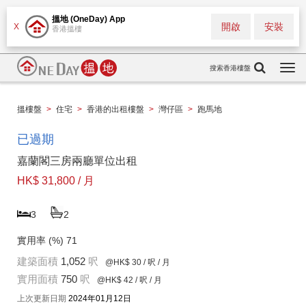
搵地 (OneDay) App
開啟
安裝
X
香港搵樓
搜索香港樓盤
Togg
navi
搵樓盤
>
住宅
>
香港的出租樓盤
>
灣仔區
>
跑馬地
已過期
嘉蘭閣三房兩廳單位出租
HK$ 31,800 / 月
3
2
實用率 (%)
71
建築面積
1,052
呎
@HK$ 30
/ 呎 / 月
實用面積
750
呎
@HK$ 42
/ 呎 / 月
上次更新日期
2024年01月12日