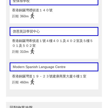
聖保祿學校
香港銅鑼灣禮頓道１４０號
距離
360m
啓恩英語學習中心
香港銅鑼灣希慎道１號４樓４０１及４０２室及５樓５
０１及５０２室
距離
310m
Modern Spanish Language Centre
香港銅鑼灣道１９－２３號建康商業大廈６樓１室
距離
460m
同類物業放盤