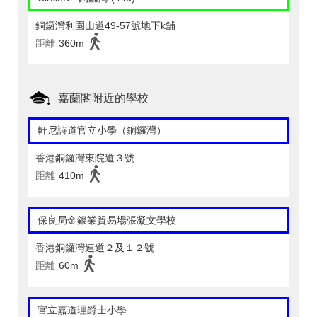
銅鑼灣利園山道49-57號地下k舖
距離
360m
嘉蘭閣附近的學校
軒尼詩道官立小學（銅鑼灣）
香港銅鑼灣東院道３號
距離
410m
保良局金銀業貿易場張凝文學校
香港銅鑼灣連道２及１２號
距離
60m
官立嘉道理爵士小學