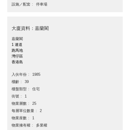
設施／配套
停車場
大廈資料：嘉蘭閣
嘉蘭閣
1 連道
跑馬地
灣仔區
香港島
入伙年份
1985
樓齡
39
樓盤類型
住宅
街號
1
物業層數
25
每層單位數量
2
物業座數
1
物業擁有權
多業權