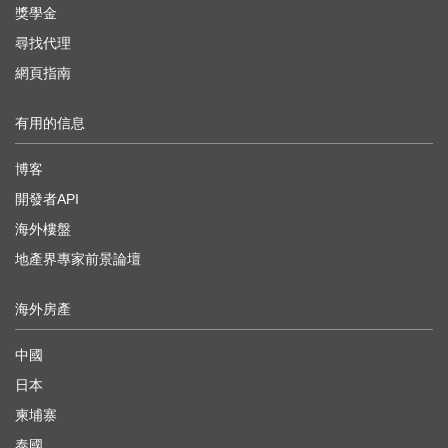
獎學金
尋找代理
網頁指南
有用的信息
博客
開發者API
海外樓盤
地產界專家前景論壇
海外房產
中國
日本
柬埔寨
泰國