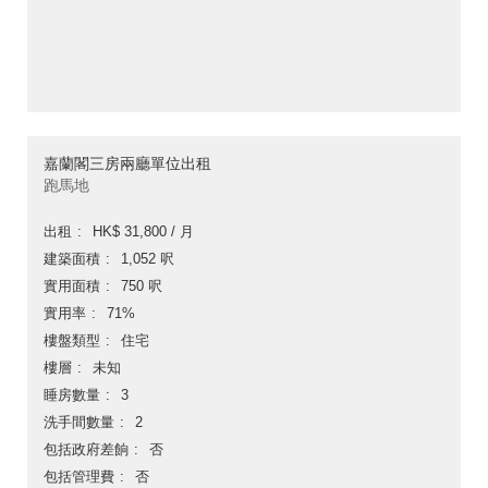
嘉蘭閣三房兩廳單位出租
跑馬地
出租
HK$ 31,800 / 月
建築面積
1,052 呎
實用面積
750 呎
實用率
71%
樓盤類型
住宅
樓層
未知
睡房數量
3
洗手間數量
2
包括政府差餉
否
包括管理費
否