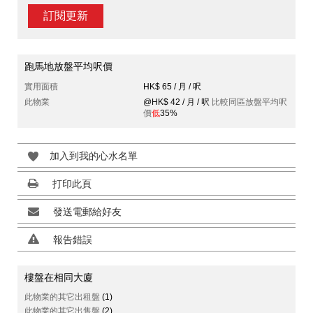
訂閱更新
跑馬地放盤平均呎價
實用面積
HK$ 65 / 月 / 呎
此物業
@HK$ 42 / 月 / 呎
比較同區放盤平均呎
價
低
35%
加入到我的心水名單
打印此頁
發送電郵給好友
報告錯誤
樓盤在相同大廈
此物業的其它出租盤
(1)
此物業的其它出售盤
(2)