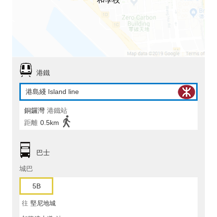
港鐵
港島綫 Island line
銅鑼灣
港鐵站
距離
0.5km
巴士
城巴
5B
往
堅尼地城