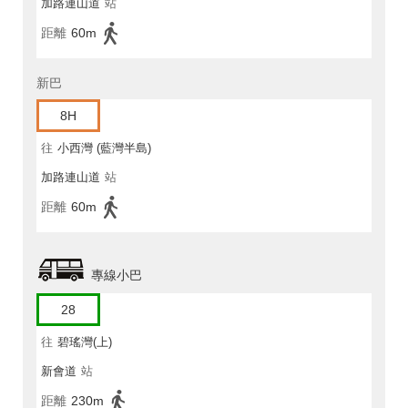
加路連山道
站
距離
60m
新巴
8H
往
小西灣 (藍灣半島)
加路連山道
站
距離
60m
專線小巴
28
往
碧瑤灣(上)
新會道
站
距離
230m