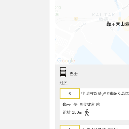
顯示東山臺
巴士
城巴
6
往
赤柱監獄(經舂磡角及馬坑
嶺南小學, 司徒拔道
站
距離
150m