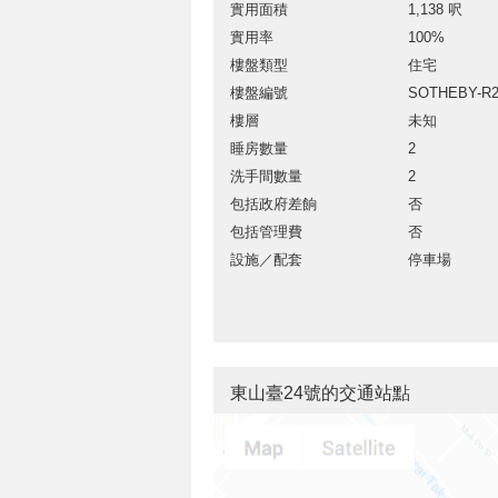
實用面積
1,138 呎
實用率
100%
樓盤類型
住宅
樓盤編號
SOTHEBY-R2
樓層
未知
睡房數量
2
洗手間數量
2
包括政府差餉
否
包括管理費
否
設施／配套
停車場
東山臺24號的交通站點