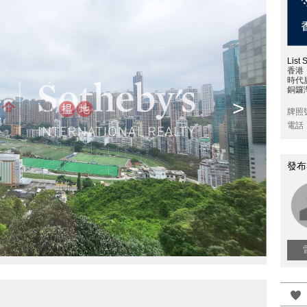
List 
香港
時代廣
銅鑼
>
牌照
電話
發布