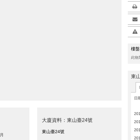
樓盤
此物
東
日
20
大廈資料：東山臺24號
20
20
東山臺24號
 月
201