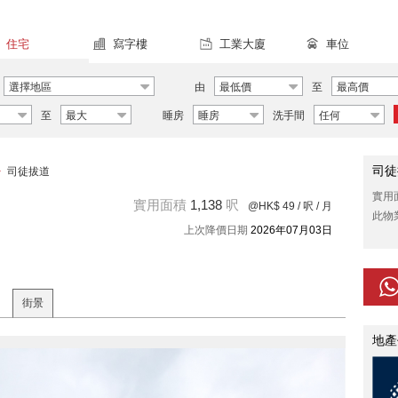
住宅
寫字樓
工業大廈
車位
選擇地區
由
最低價
至
最高價
至
最大
睡房
睡房
洗手間
任何
司徒
>
司徒拔道
實用
實用面積
1,138
呎
@HK$ 49
/ 呎 / 月
此物
上次降價日期
2026年07月03日
街景
地產