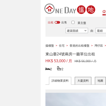
出租
出售
業主盤
建築面績
由
最細
搵樓盤
>
住宅
>
香港的出租樓盤
>
灣仔區
東山臺24號兩房一廳單位出租
HK$ 53,000 / 月
HK$ 56,000 / 月
2
2
詳細物業資料
大廈資料
地圖