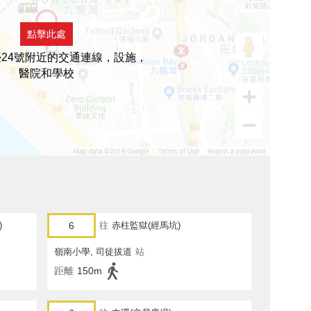
點擊此處
24號附近的交通連線，設施，
醫院和學校
)
6
往
赤柱監獄(經馬坑)
嶺南小學, 司徒拔道
站
距離
150m