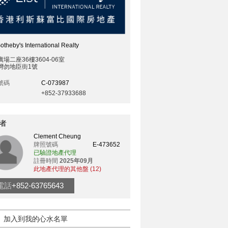
Sotheby's International Realty
場二座36樓3604-06室
灣勿地臣街1號
號碼
C-073987
+852-37933688
者
Clement Cheung
牌照號碼
E-473652
已驗證地產代理
註冊時間
2025年09月
此地產代理的其他盤 (12)
電話
+852-63765643
加入到我的心水名單