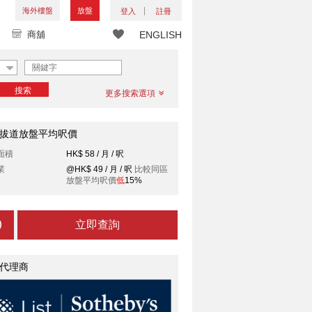
海外樓盤
放盤
登入
註冊
商舖
ENGLISH
搜索
更多搜索選項
拔道放盤平均呎價
面積
HK$ 58 / 月 / 呎
業
@HK$ 49 / 月 / 呎
比較同區
放盤平均呎價
低
15%
立即查詢
代理商