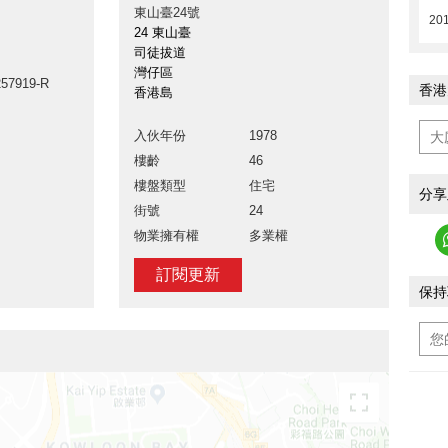
東山臺24號
201
24 東山臺
司徒拔道
灣仔區
57919-R
香港
香港島
入伙年份
1978
樓齡
46
樓盤類型
住宅
分享
街號
24
物業擁有權
多業權
訂閱更新
保持