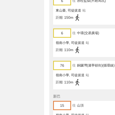
6
往
赤柱監獄(不經馬坑)
東山臺, 司徒拔道
站
距離
150m
6
往
中環(交易廣場)
嶺南小學, 司徒拔道
站
距離
110m
76
往
銅鑼灣(邊寧頓街)(循環線)
嶺南小學, 司徒拔道
站
距離
110m
新巴
15
往
山頂