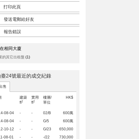
打印此頁
發送電郵給好友
報告錯誤
在相同大廈
業的其它出租盤
(1)
山臺24號最近的成交紀錄
出售
期
建築
實用
樓層/
HK$
2
2
ft
ft
單位
14-08-04
-
-
02/B
600萬
14-08-04
-
-
G/5
600萬
12-10-12
-
-
G/23
650,000
1-08-01
-
-
-/22
730,000