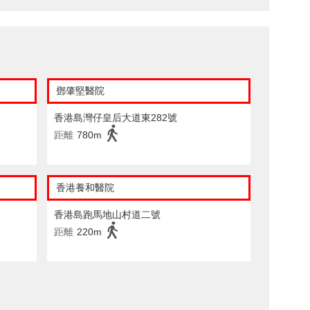
鄧肇堅醫院
香港島灣仔皇后大道東282號
距離
780m
香港養和醫院
香港島跑馬地山村道二號
距離
220m