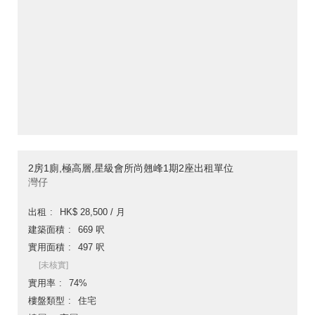
2房1廁,極高層,星級會所尚翹峰1期2座出租單位
灣仔
出租
HK$ 28,500 / 月
建築面積
669 呎
實用面積
497 呎
[未核實]
實用率
74%
樓盤類型
住宅