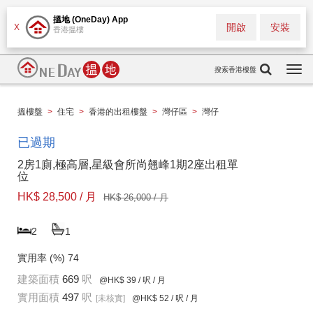
搵地 (OneDay) App
開啟
安裝
X
香港搵樓
搜索香港樓盤
Togg
navi
搵樓盤
>
住宅
>
香港的出租樓盤
>
灣仔區
>
灣仔
已過期
2房1廁,極高層,星級會所尚翹峰1期2座出租單
位
HK$ 28,500 / 月
HK$ 26,000 / 月
2
1
實用率 (%)
74
建築面積
669
呎
@HK$ 39
/ 呎 / 月
實用面積
497
呎
[未核實]
@HK$ 52
/ 呎 / 月