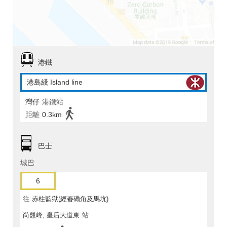
港鐵
港島綫 Island line
灣仔
港鐵站
距離
0.3km
巴士
城巴
6
往
赤柱監獄(經舂磡角及馬坑)
尚翹峰, 皇后大道東
站