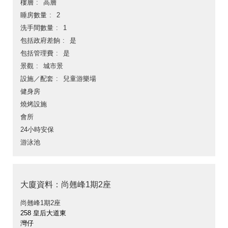
樓層
高層
睡房數量
2
洗手間數量
1
包括政府差餉
是
包括管理費
是
景觀
城市景
設施／配套
兒童游樂場
健身房
燒烤設施
會所
24小時安保
游泳池
大廈資料：尚翹峰1期2座
尚翹峰1期2座
258 皇后大道東
灣仔