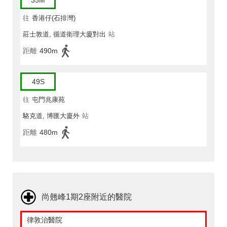
35M
往
香港仔(石排灣)
莊士敦道, 循道衛理大廈對出
站
距離
490m
49S
往
屯門兆康苑
駱克道, 博匯大廈外
站
距離
480m
尚翹峰1期2座附近的醫院
律敦治醫院