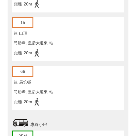
距離
20m
15
往
山頂
尚翹峰, 皇后大道東
站
距離
20m
66
往
馬坑邨
尚翹峰, 皇后大道東
站
距離
20m
專線小巴