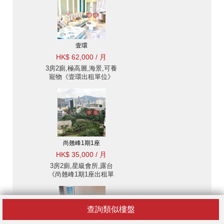
壹環
HK$ 62,000 / 月
3房2廁,極高層,海景,可養
寵物《壹環出租單位》
尚翹峰1期1座
HK$ 35,000 / 月
3房2廁,星級會所,露台
《尚翹峰1期1座出租單
位》
查詢類似樓盤