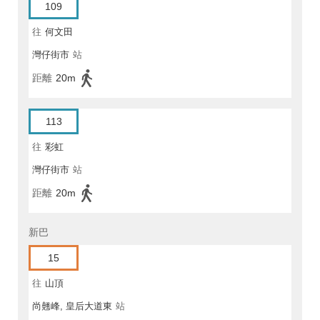
109
往
何文田
灣仔街市
站
距離
20m
113
往
彩虹
灣仔街市
站
距離
20m
新巴
15
往
山頂
尚翹峰, 皇后大道東
站