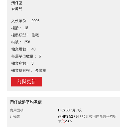
灣仔區
香港島
入伙年份
2006
樓齡
18
樓盤類型
住宅
街號
258
物業層數
40
每層單位數量
6
物業座數
3
物業擁有權
多業權
訂閱更新
灣仔放盤平均呎價
實用面積
HK$ 68 / 月 / 呎
此物業
@HK$ 52 / 月 / 呎
比較同區放盤平均呎
價
低
23%