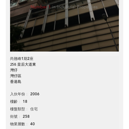
尚翹峰1期2座
258 皇后大道東
灣仔
灣仔區
香港島
2006
入伙年份
18
樓齡
住宅
樓盤類型
258
街號
40
物業層數