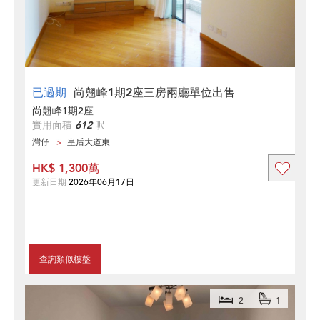
已過期
尚翹峰1期2座三房兩廳單位出售
尚翹峰1期2座
實用面積
612
呎
灣仔
皇后大道東
HK$ 1,300萬
更新日期
2026年06月17日
查詢類似樓盤
2
1