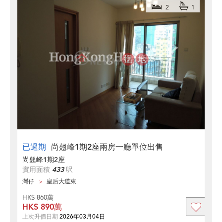
2
1
已過期
尚翹峰1期2座兩房一廳單位出售
尚翹峰1期2座
實用面積
433
呎
灣仔
皇后大道東
HK$ 860萬
HK$ 890萬
上次升價日期
2026年03月04日