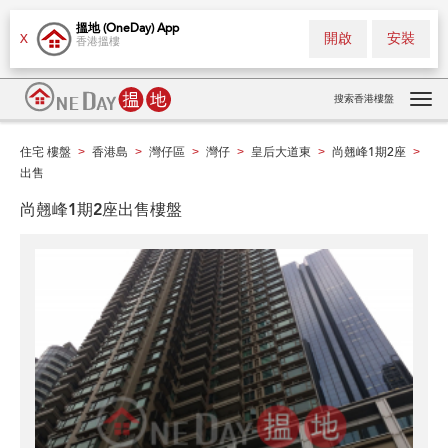
搵地 (OneDay) App
開啟
安裝
X
香港搵樓
搜索香港樓盤
Tog
navi
住宅 樓盤
香港島
灣仔區
灣仔
皇后大道東
尚翹峰1期2座
>
>
>
>
>
>
出售
尚翹峰1期2座出售樓盤