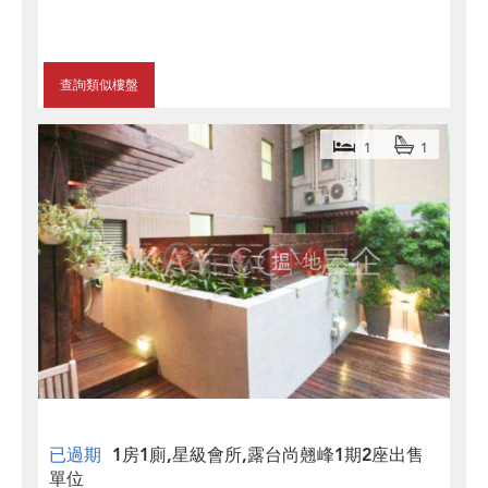
查詢類似樓盤
1
1
已過期
1房1廁,星級會所,露台尚翹峰1期2座出售
單位