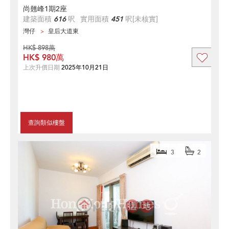
尚翹峰1期2座
建築面積
616
呎
實用面積
451
呎
[未核實]
灣仔
皇后大道東
HK$ 898萬
HK$ 980萬
上次升價日期
2025年10月21日
查詢類似樓盤
3
2