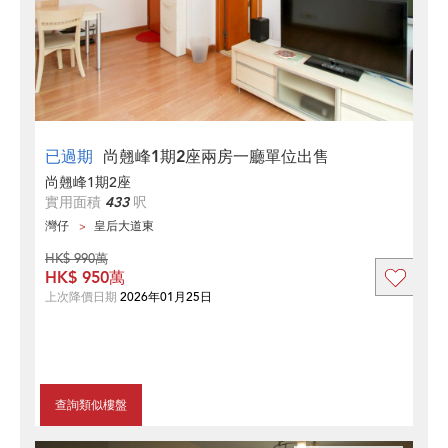
已過期
尚翹峰1期2座兩房一廳單位出售
尚翹峰1期2座
實用面積
433
呎
灣仔
皇后大道東
HK$ 990萬
HK$ 950萬
上次降價日期
2026年01月25日
查詢類似樓盤