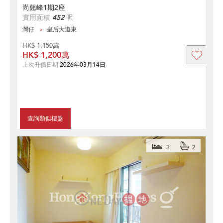
尚翹峰1期2座
實用面積
452
呎
灣仔
皇后大道東
HK$ 1,150萬
HK$ 1,200萬
上次升價日期
2026年03月14日
查詢類似樓盤
3
2