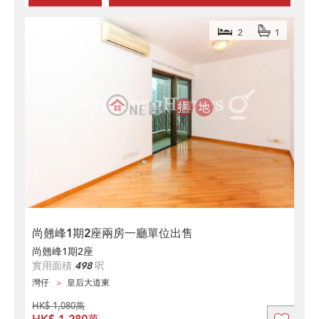
2
1
尚翹峰1期2座兩房一廳單位出售
尚翹峰1期2座
實用面積
498
呎
灣仔
皇后大道東
HK$ 1,080萬