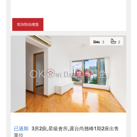
查詢類似樓盤
3
2
已過期
3房2廁,星級會所,露台尚翹峰1期2座出售
單位