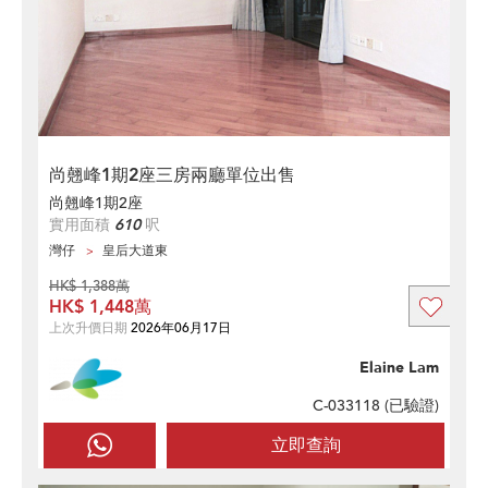
尚翹峰1期2座三房兩廳單位出售
尚翹峰1期2座
實用面積
610
呎
灣仔
皇后大道東
HK$ 1,388萬
HK$ 1,448萬
上次升價日期
2026年06月17日
Elaine Lam
C-033118 (
已驗證
)
立即查詢