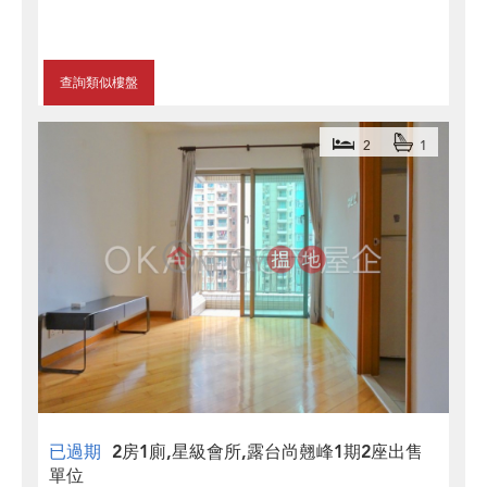
查詢類似樓盤
2
1
已過期
2房1廁,星級會所,露台尚翹峰1期2座出售
單位