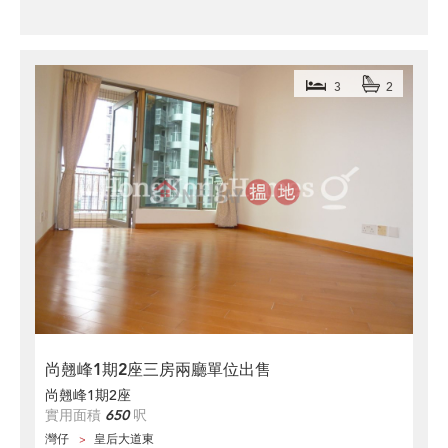
3
2
尚翹峰1期2座三房兩廳單位出售
尚翹峰1期2座
實用面積
650
呎
灣仔
皇后大道東