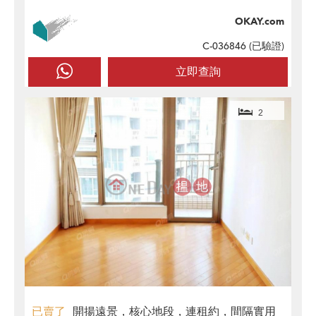
OKAY.com
C-036846 (
已驗證
)
立即查詢
2
已賣了
開揚遠景，核心地段，連租約，間隔實用