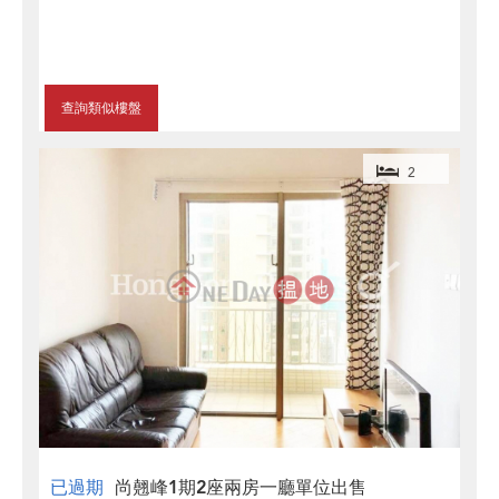
查詢類似樓盤
2
已過期
尚翹峰1期2座兩房一廳單位出售