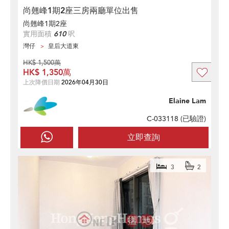
尚翹峰1期2座三房兩廳單位出售
尚翹峰1期2座
實用面積
610
呎
灣仔
皇后大道東
HK$ 1,500萬
HK$ 1,350萬
上次降價日期
2026年04月30日
Elaine Lam
C-033118 (
已驗證
)
立即查詢
3
2