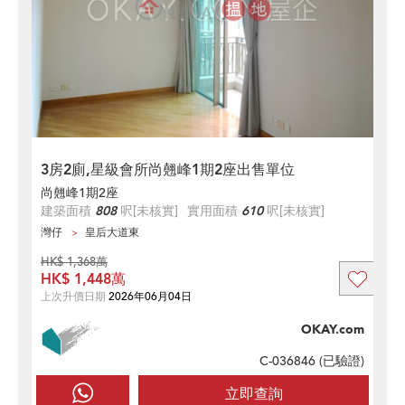
3房2廁,星級會所尚翹峰1期2座出售單位
尚翹峰1期2座
建築面積
808
呎
[未核實]
實用面積
610
呎
[未核實]
灣仔
皇后大道東
HK$ 1,368萬
HK$ 1,448萬
上次升價日期
2026年06月04日
OKAY.com
C-036846 (
已驗證
)
立即查詢