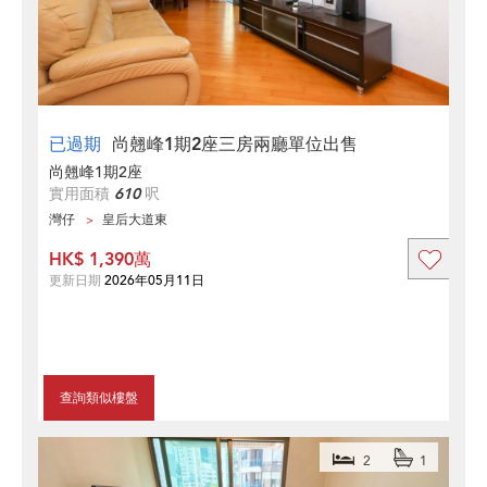
已過期
尚翹峰1期2座三房兩廳單位出售
尚翹峰1期2座
實用面積
610
呎
灣仔
皇后大道東
HK$ 1,390萬
更新日期
2026年05月11日
查詢類似樓盤
2
1