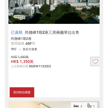
已過期
尚翹峰1期2座三房兩廳單位出售
尚翹峰1期2座
實用面積
650
呎
灣仔
皇后大道東
HK$ 1,680萬
HK$ 1,350萬
上次降價日期
2025年11月22日
查詢類似樓盤
2
1