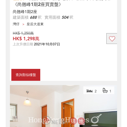
《尚翹峰1期2座買賣盤》
尚翹峰1期2座
建築面積
688
呎
實用面積
504
呎
灣仔
皇后大道東
HK$ 1,250萬
HK$ 1,298萬
上次升價日期
2021年10月07日
查詢類似樓盤
2
1