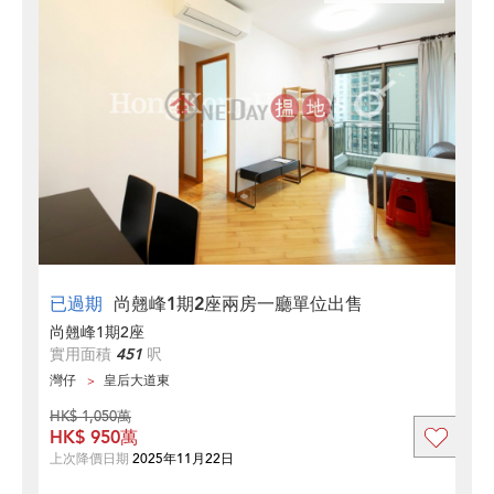
已過期
尚翹峰1期2座兩房一廳單位出售
尚翹峰1期2座
實用面積
451
呎
灣仔
皇后大道東
HK$ 1,050萬
HK$ 950萬
上次降價日期
2025年11月22日