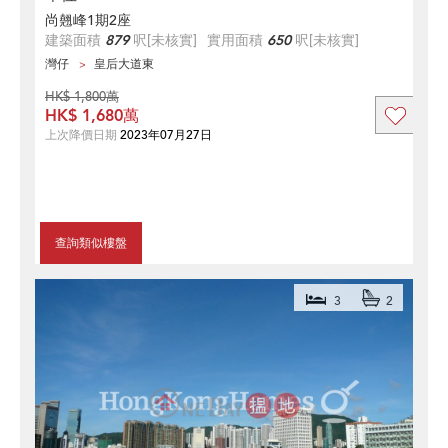
尚翹峰1期2座
建築面積
879
呎
[未核實]
實用面積
650
呎
[未核實]
灣仔
皇后大道東
HK$ 1,800萬
HK$ 1,680萬
上次降價日期
2023年07月27日
查詢類似樓盤
3
2