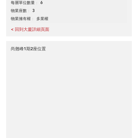
6
每層單位數量
3
物業座數
多業權
物業擁有權
< 回到大廈詳細頁面
尚翹峰1期2座位置