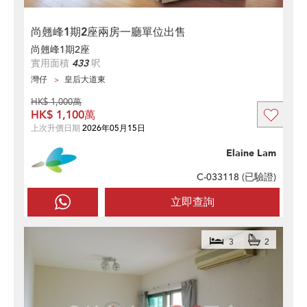
尚翹峰1期2座兩房一廳單位出售
尚翹峰1期2座
實用面積
433
呎
灣仔
皇后大道東
HK$ 1,000萬
HK$ 1,100萬
上次升價日期
2026年05月15日
Elaine Lam
C-033118 (
已驗證
)
立即查詢
3
2