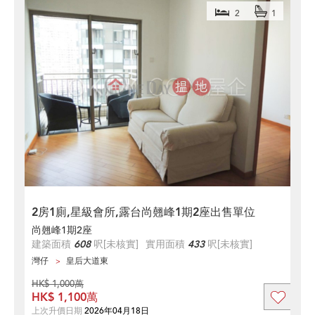
2
1
2房1廁,星級會所,露台尚翹峰1期2座出售單位
尚翹峰1期2座
建築面積
608
呎
[未核實]
實用面積
433
呎
[未核實]
灣仔
皇后大道東
HK$ 1,000萬
HK$ 1,100萬
上次升價日期
2026年04月18日