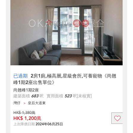
已過期
2房1廁,極高層,星級會所,可養寵物《尚翹
峰1期2座出售單位》
尚翹峰1期2座
建築面積
683
呎
實用面積
523
呎
[未核實]
灣仔
皇后大道東
HK$ 1,380萬
HK$ 1,200萬
上次降價日期
2024年06月25日