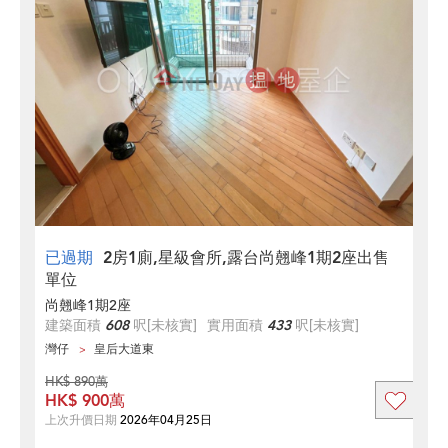
已過期
2房1廁,星級會所,露台尚翹峰1期2座出售
單位
尚翹峰1期2座
建築面積
608
呎
[未核實]
實用面積
433
呎
[未核實]
灣仔
皇后大道東
HK$ 890萬
HK$ 900萬
上次升價日期
2026年04月25日