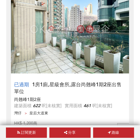
已過期
1房1廁,星級會所,露台尚翹峰1期2座出售
單位
尚翹峰1期2座
建築面積
622
呎
[未核實]
實用面積
461
呎
[未核實]
灣仔
皇后大道東
HK$ 1,200萬
HK$ 1,100萬
訂閱更新
分享
路線
上次降價日期
2025年06月10日