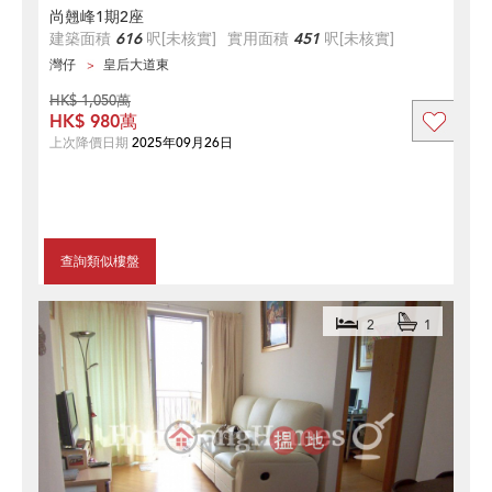
尚翹峰1期2座
建築面積
616
呎
[未核實]
實用面積
451
呎
[未核實]
灣仔
皇后大道東
HK$ 1,050萬
HK$ 980萬
上次降價日期
2025年09月26日
查詢類似樓盤
2
1