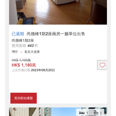
已過期
尚翹峰1期2座兩房一廳單位出售
尚翹峰1期2座
實用面積
443
呎
灣仔
皇后大道東
HK$ 1,100萬
HK$ 1,180萬
上次升價日期
2023年08月20日
查詢類似樓盤
1
1