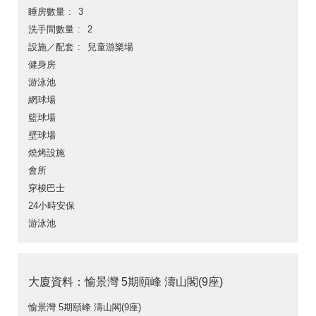
睡房數量
3
洗手間數量
2
設施／配套
兒童游樂場
健身房
游泳池
網球場
籃球場
壁球場
燒烤設施
會所
穿梭巴士
24小時安保
游泳池
大廈資料：愉景灣 5期頤峰 濤山閣(9座)
愉景灣 5期頤峰 濤山閣(9座)