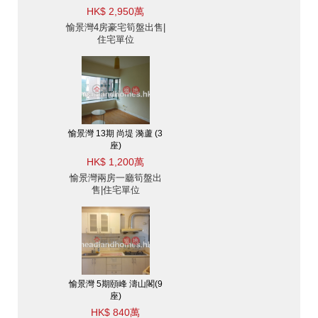
HK$ 2,950萬
愉景灣4房豪宅筍盤出售|
住宅單位
愉景灣 13期 尚堤 漪蘆 (3
座)
HK$ 1,200萬
愉景灣兩房一廳筍盤出
售|住宅單位
愉景灣 5期頤峰 濤山閣(9
座)
HK$ 840萬