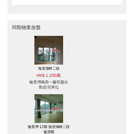
同類物業放盤
海澄湖畔二段
HK$ 1,200萬
愉景灣兩房一廳筍盤出
售|住宅單位
愉景灣 12期 海澄湖畔二段
逸澄閣