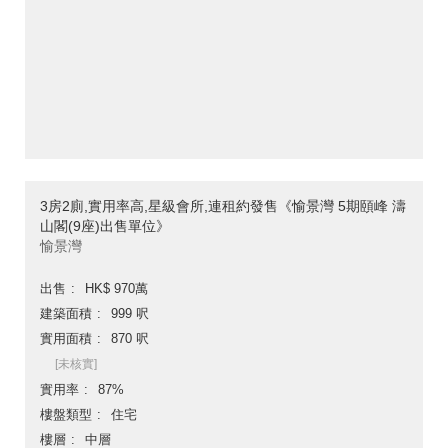
3房2廁,實用率高,星級會所,連租約發售《愉景灣 5期頤峰 濤
山閣(9座)出售單位》
愉景灣
出售
HK$ 970萬
建築面積
999 呎
實用面積
870 呎
[未核實]
實用率
87%
樓盤類型
住宅
樓層
中層