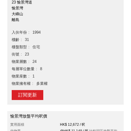
23 愉景灣道
愉景灣
大嶼山
離島
入伙年份
1994
樓齡
31
樓盤類型
住宅
街號
23
物業層數
24
每層單位數量
8
物業座數
1
物業擁有權
多業權
訂閱更新
愉景灣放盤平均呎價
實用面積
HK$ 12,672 / 呎