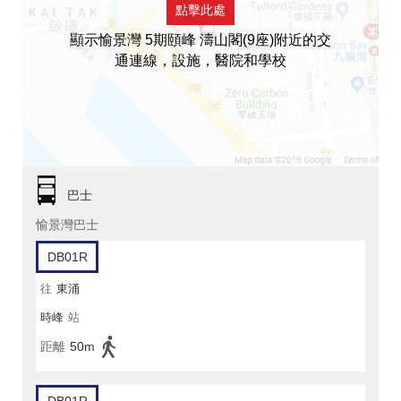
點擊此處
顯示愉景灣 5期頤峰 濤山閣(9座)附近的交
通連線，設施，醫院和學校
巴士
愉景灣巴士
DB01R
往
東涌
時峰
站
距離
50m