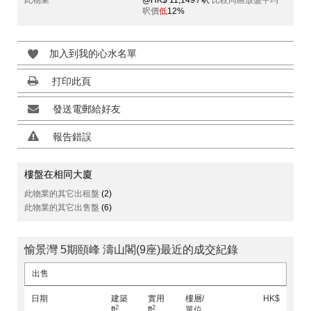
此物業
@HK$ 11,149 / 呎
比較同區放盤平均
呎價
低
12%
加入到我的心水名單
打印此頁
發送電郵給好友
報告錯誤
樓盤在相同大廈
此物業的其它出租盤
(2)
此物業的其它出售盤
(6)
愉景灣 5期頤峰 濤山閣(9座)最近的成交紀錄
出售
日期
建築
實用
樓層/
HK$
2
2
ft
ft
單位