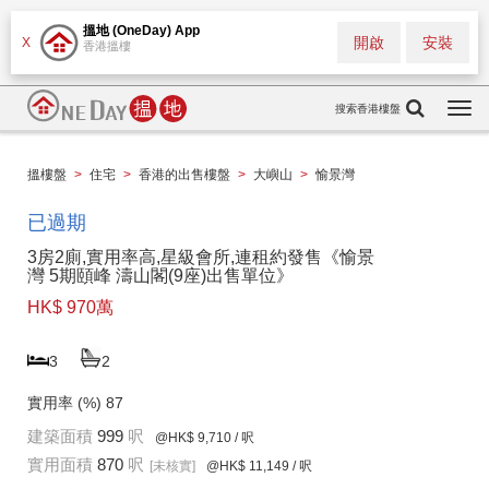
搵地 (OneDay) App
開啟
安裝
X
香港搵樓
搜索香港樓盤
Togg
navi
搵樓盤
>
住宅
>
香港的出售樓盤
>
大嶼山
>
愉景灣
已過期
3房2廁,實用率高,星級會所,連租約發售《愉景
灣 5期頤峰 濤山閣(9座)出售單位》
HK$ 970萬
3
2
實用率 (%)
87
建築面積
999
呎
@HK$ 9,710
/ 呎
實用面積
870
呎
[未核實]
@HK$ 11,149
/ 呎