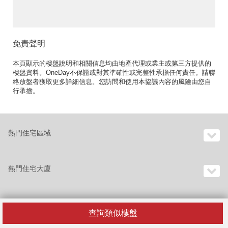
免責聲明
本頁顯示的樓盤說明和相關信息均由地產代理或業主或第三方提供的
樓盤資料。OneDay不保證或對其準確性或完整性承擔任何責任。請聯
絡放盤者獲取更多詳細信息。您訪問和使用本協議內容的風險由您自
行承擔。
熱門住宅區域
熱門住宅大廈
查詢類似樓盤
香港樓宇目錄