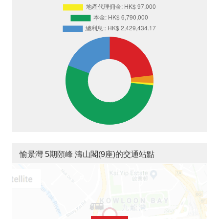
愉景灣 5期頤峰 濤山閣(9座)的交通站點