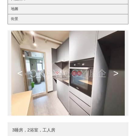
地圖
街景
<
>
3睡房，2浴室，工人房