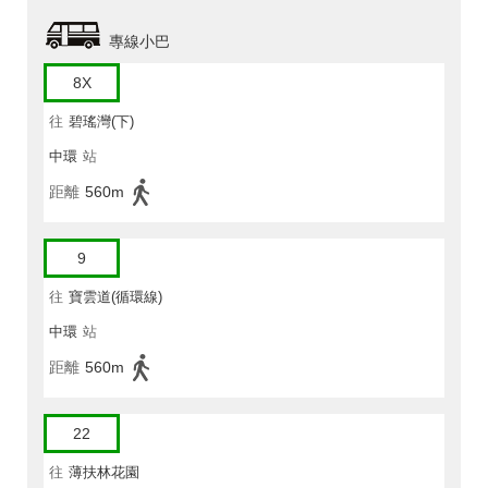
專線小巴
8X
往
碧瑤灣(下)
中環
站
距離
560m
9
往
寶雲道(循環線)
中環
站
距離
560m
22
往
薄扶林花園