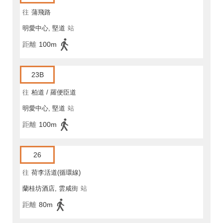
往
蒲飛路
明愛中心, 堅道
站
距離
100m
23B
往
柏道 / 羅便臣道
明愛中心, 堅道
站
距離
100m
26
往
荷李活道(循環線)
蘭桂坊酒店, 雲咸街
站
距離
80m