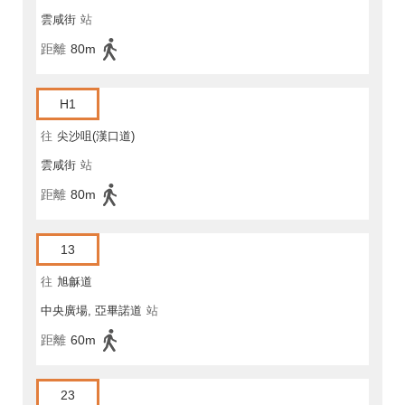
雲咸街
站
距離
80m
H1
往
尖沙咀(漢口道)
雲咸街
站
距離
80m
13
往
旭龢道
中央廣場, 亞畢諾道
站
距離
60m
23