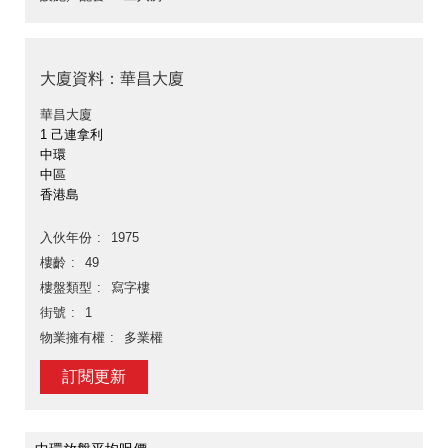
大廈資料：華昌大廈
華昌大廈
1 己連拿利
中環
中區
香港島
入伙年份
1975
樓齡
49
樓盤類型
寫字樓
街號
1
物業擁有權
多業權
訂閱更新