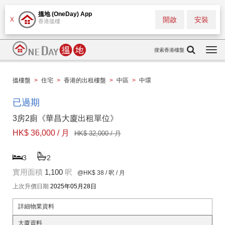
搵地 (OneDay) App
開啟
安裝
X
香港搵樓
搜索香港樓盤
Togg
navi
搵樓盤
>
住宅
>
香港的出租樓盤
>
中區
>
中環
已過期
3房2廁《華昌大廈出租單位》
HK$ 36,000 / 月
HK$ 32,000 / 月
3
2
實用面積
1,100
呎
@HK$ 38
/ 呎 / 月
上次升價日期
2025年05月28日
詳細物業資料
大廈資料