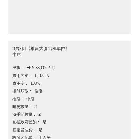
3房2廁《華昌大廈出租單位》
中環
出租
HK$ 36,000 / 月
實用面積
1,100 呎
實用率
100%
樓盤類型
住宅
樓層
中層
睡房數量
3
洗手間數量
2
包括政府差餉
是
包括管理費
是
設施／配套
工人房