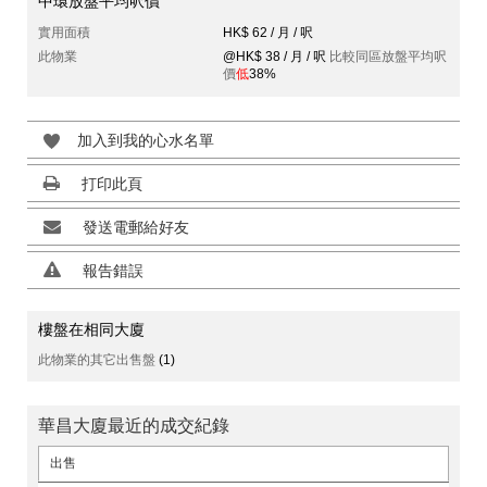
中環放盤平均呎價
實用面積
HK$ 62 / 月 / 呎
此物業
@HK$ 38 / 月 / 呎
比較同區放盤平均呎
價
低
38%
加入到我的心水名單
打印此頁
發送電郵給好友
報告錯誤
樓盤在相同大廈
此物業的其它出售盤
(1)
華昌大廈最近的成交紀錄
出售