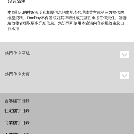
免責聲明
本頁顯示的樓盤說明和相關信息均由地產代理或業主或第三方提供的
樓盤資料。OneDay不保證或對其準確性或完整性承擔任何責任。請聯
絡放盤者獲取更多詳細信息。您訪問和使用本協議內容的風險由您自
行承擔。
熱門住宅區域
熱門住宅大廈
香港樓宇目錄
住宅樓宇目錄
商業樓宇目錄