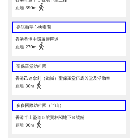
香港堅道７５號地下至二樓
距離
390m
嘉諾撒聖心幼稚園
香港香港中環羅便臣道
距離
270m
聖保羅堂幼稚園
香港己連拿利（鐵崗）聖保羅堂伍庭芳堂及活動室
距離
30m
多多國際幼稚園（半山）
香港半山堅道５號寶林閣地下Ｂ號舖
距離
90m