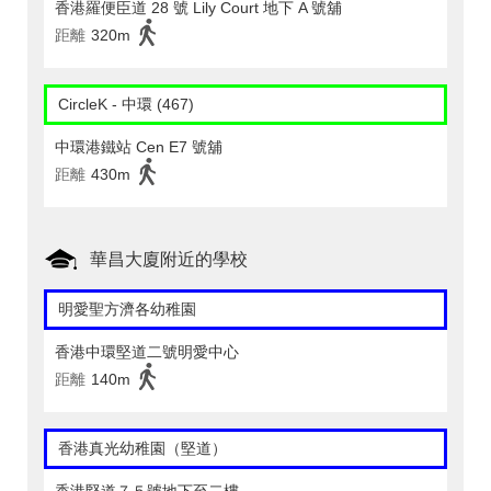
香港羅便臣道 28 號 Lily Court 地下 A 號舖
距離
320m
CircleK - 中環 (467)
中環港鐵站 Cen E7 號舖
距離
430m
華昌大廈附近的學校
明愛聖方濟各幼稚園
香港中環堅道二號明愛中心
距離
140m
香港真光幼稚園（堅道）