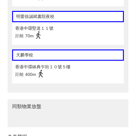
明愛徐誠斌書院夜校
香港中環堅道１１號
距離
70m
天麟學校
香港中環砵典乍街１０號５樓
距離
400m
同類物業放盤