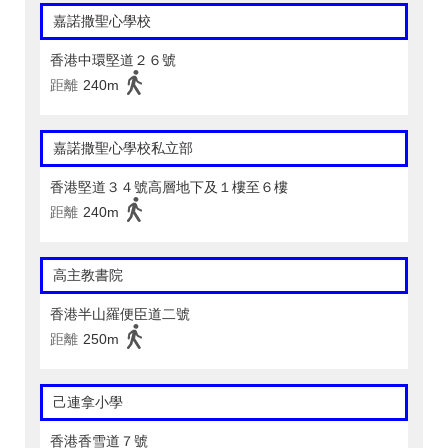
嘉諾撒聖心學校
香港中環堅道２６號
距離
240m
嘉諾撒聖心學校私立部
香港堅道３４號高層地下及１樓至６樓
距離
240m
高主教書院
香港半山羅便臣道二號
距離
250m
己連拿小學
香港香雪道７號