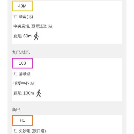
40M
往
華富(北)
中央廣場, 亞畢諾道
站
距離
60m
九巴/城巴
103
往
蒲飛路
明愛中心
站
距離
100m
新巴
H1
往
尖沙咀 (漢口道)