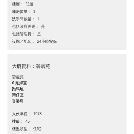
樓層
低層
睡房數量
1
洗手間數量
1
包括政府差餉
是
包括管理費
是
設施／配套
24小時安保
大廈資料：碧麗苑
碧麗苑
6 鳳輝臺
跑馬地
灣仔區
香港島
入伙年份
1978
樓齡
46
樓盤類型
住宅