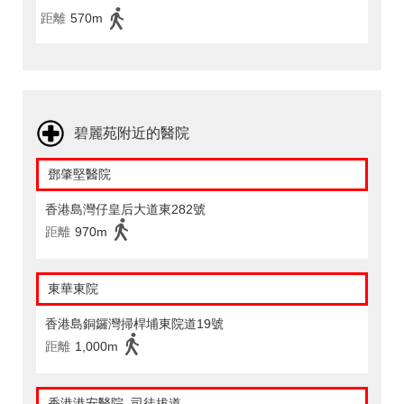
距離
570m
碧麗苑附近的醫院
鄧肇堅醫院
香港島灣仔皇后大道東282號
距離
970m
東華東院
香港島銅鑼灣掃桿埔東院道19號
距離
1,000m
香港港安醫院–司徒拔道