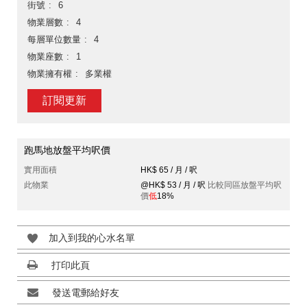
街號
6
物業層數
4
每層單位數量
4
物業座數
1
物業擁有權
多業權
訂閱更新
跑馬地放盤平均呎價
實用面積
HK$ 65 / 月 / 呎
此物業
@HK$ 53 / 月 / 呎
比較同區放盤平均呎
價
低
18%
加入到我的心水名單
打印此頁
發送電郵給好友