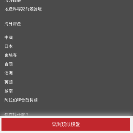
海外樓盤
地產界專家前景論壇
海外房產
中國
日本
柬埔寨
泰國
澳洲
英國
越南
阿拉伯聯合酋長國
你在找什麼？
查詢類似樓盤
香港租屋