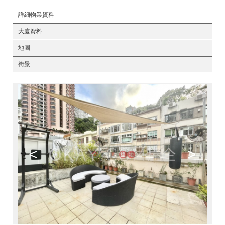
詳細物業資料
大廈資料
地圖
街景
<
>