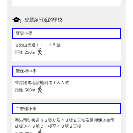
碧麗苑附近的學校
寶覺小學
香港山光道１１－１５號
距離
230m
聖保祿中學
香港跑馬地雲地利道１８Ａ號
距離
500m
白普理小學
香港司徒拔道４３號Ｃ及４３號Ｂ三樓及延伸通道由司
徒拔道４３號Ｃ一樓至４３號Ｂ三樓