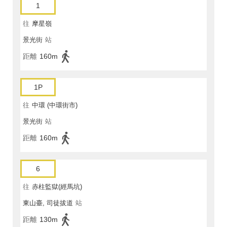
1
往
摩星嶺
景光街
站
距離
160m
1P
往
中環 (中環街市)
景光街
站
距離
160m
6
往
赤柱監獄(經馬坑)
東山臺, 司徒拔道
站
距離
130m