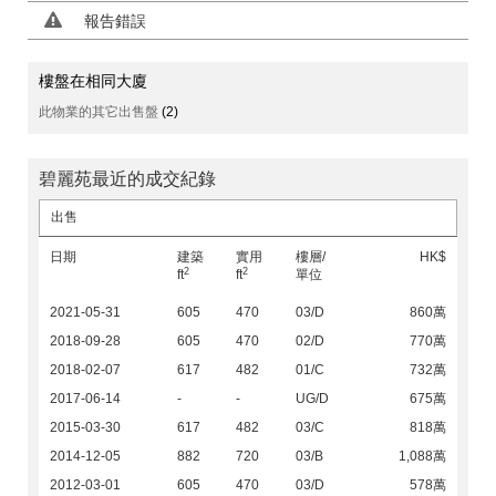
報告錯誤
樓盤在相同大廈
此物業的其它出售盤
(2)
碧麗苑最近的成交紀錄
出售
日期
建築
實用
樓層/
HK$
2
2
ft
ft
單位
2021-05-31
605
470
03/D
860萬
2018-09-28
605
470
02/D
770萬
2018-02-07
617
482
01/C
732萬
2017-06-14
-
-
UG/D
675萬
2015-03-30
617
482
03/C
818萬
2014-12-05
882
720
03/B
1,088萬
2012-03-01
605
470
03/D
578萬