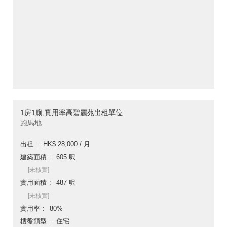
1房1廁,實用率高碧麗苑出租單位
跑馬地
出租
HK$ 28,000 / 月
建築面積
605 呎
[未核實]
實用面積
487 呎
[未核實]
實用率
80%
樓盤類型
住宅