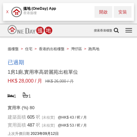
搵地 (OneDay) App
開啟
安裝
X
香港搵樓
搜索香港樓盤
Togg
navi
搵樓盤
>
住宅
>
香港的出租樓盤
>
灣仔區
>
跑馬地
已過期
1房1廁,實用率高碧麗苑出租單位
HK$ 28,000 / 月
HK$ 26,000 / 月
1
1
實用率 (%)
80
建築面積
605
呎
[未核實]
@HK$ 43
/ 呎 / 月
實用面積
487
呎
[未核實]
@HK$ 53
/ 呎 / 月
上次升價日期
2023年09月12日