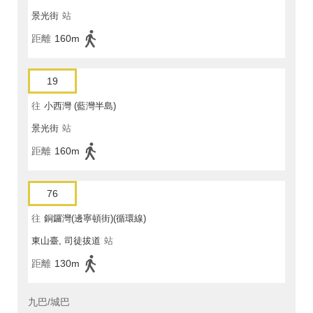
景光街
站
距離
160m
19
往
小西灣 (藍灣半島)
景光街
站
距離
160m
76
往
銅鑼灣(邊寧頓街)(循環線)
東山臺, 司徒拔道
站
距離
130m
九巴/城巴