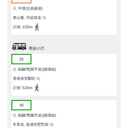
往
中環(交易廣場)
東山臺, 司徒拔道
站
距離
150m
專線小巴
26
往
銅鑼灣(開平道)(循環線)
香港港安醫院
站
距離
520m
30
往
銅鑼灣(蘭芳道)(循環線)
冬青道, 藍塘別墅對面
站