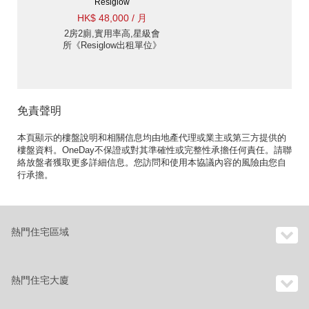
Resiglow
HK$ 48,000 / 月
2房2廁,實用率高,星級會
所《Resiglow出租單位》
免責聲明
本頁顯示的樓盤說明和相關信息均由地產代理或業主或第三方提供的
樓盤資料。OneDay不保證或對其準確性或完整性承擔任何責任。請聯
絡放盤者獲取更多詳細信息。您訪問和使用本協議內容的風險由您自
行承擔。
熱門住宅區域
熱門住宅大廈