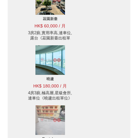
菽園新臺
HK$ 60,000 / 月
3房2廁,實用率高,連車位,
露台《菽園新臺出租單
位》
曉廬
HK$ 180,000 / 月
4房3廁,極高層,星級會所,
連車位《曉廬出租單位》