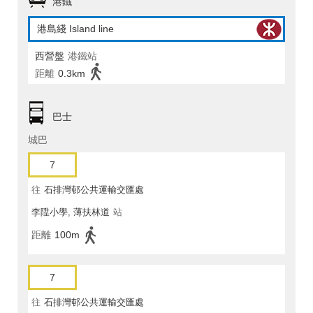
港鐵
港島綫 Island line
西營盤
港鐵站
距離
0.3km
巴士
城巴
7
往
石排灣邨公共運輸交匯處
李陞小學, 薄扶林道
站
距離
100m
7
往
石排灣邨公共運輸交匯處