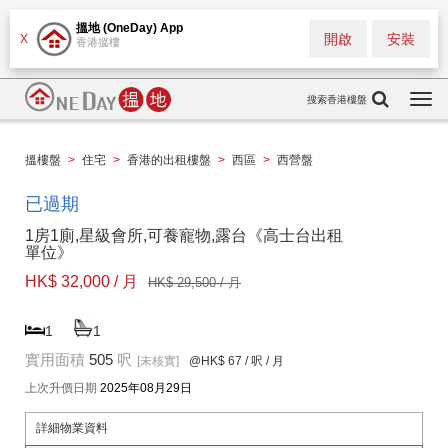
搵地 (OneDay) App
開啟
安裝
X
香港搵樓
搜索香港樓盤
Togg
navi
搵樓盤
>
住宅
>
香港的出租樓盤
>
西區
>
西營盤
已過期
1房1廁,星級會所,可養寵物,露台《高士台出租
單位》
HK$ 32,000 / 月
HK$ 29,500 / 月
1
1
實用面積
505
呎
[未核實]
@HK$ 67
/ 呎 / 月
上次升價日期
2025年08月29日
詳細物業資料