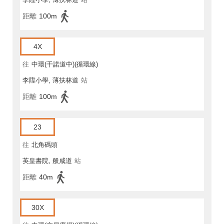
距離
100m
4X
往
中環(干諾道中)(循環線)
李陞小學, 薄扶林道
站
距離
100m
23
往
北角碼頭
英皇書院, 般咸道
站
距離
40m
30X