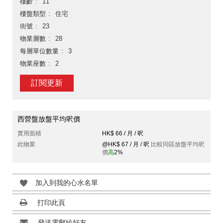
樓齡
11
樓盤類型
住宅
街號
23
物業層數
28
每層單位數量
3
物業座數
2
訂閱更新
西營盤放盤平均呎價
實用面積
HK$ 66 / 月 / 呎
此物業
@HK$ 67 / 月 / 呎
比較同區放盤平均呎
價
高
2%
加入到我的心水名單
打印此頁
發送電郵給好友