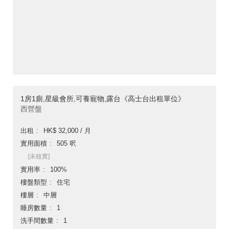
1房1廁,星級會所,可養寵物,露台《高士台出租單位》
西營盤
出租
HK$ 32,000 / 月
實用面積
505 呎
[未核實]
實用率
100%
樓盤類型
住宅
樓層
中層
睡房數量
1
洗手間數量
1