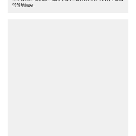
營盤地鐵站.