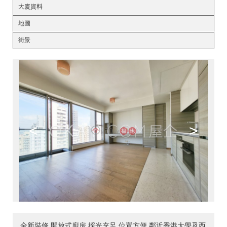
大廈資料
地圖
街景
<
>
全新裝修,開放式廚房,採光充足,位置方便,鄰近香港大學及西