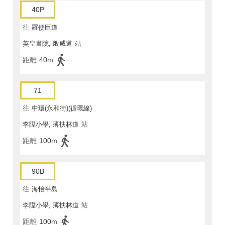
40P
往
羅便臣道
英皇書院, 般咸道
站
距離
40m
71
往
中環(永和街)(循環線)
李陞小學, 薄扶林道
站
距離
100m
90B
往
海怡半島
李陞小學, 薄扶林道
站
距離
100m