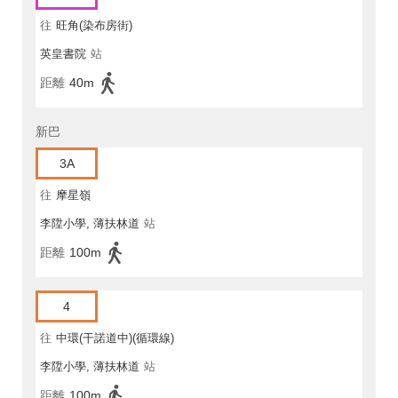
往
旺角(染布房街)
英皇書院
站
距離
40m
新巴
3A
往
摩星嶺
李陞小學, 薄扶林道
站
距離
100m
4
往
中環(干諾道中)(循環線)
李陞小學, 薄扶林道
站
距離
100m