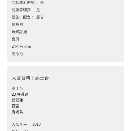
包括政府差餉
是
包括管理費
是
設施／配套
露台
健身房
燒烤設施
會所
24小時安保
游泳池
大廈資料：高士台
高士台
23 興漢道
西營盤
西區
香港島
入伙年份
2013