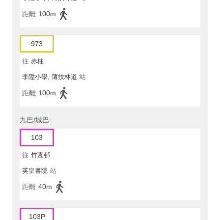
距離
100m
973
往
赤柱
李陞小學, 薄扶林道
站
距離
100m
九巴/城巴
103
往
竹園邨
英皇書院
站
距離
40m
103P