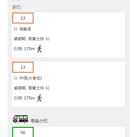
新巴
13
往
旭龢道
威都閣, 屋蘭士街
站
距離
170m
13
往
中環(大會堂)
威都閣, 屋蘭士街
站
距離
170m
專線小巴
56