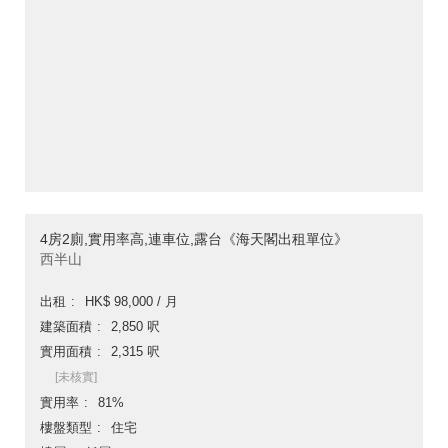
4房2廁,實用率高,連車位,露台《海天閣出租單位》
西半山
出租
HK$ 98,000 / 月
建築面積
2,850 呎
實用面積
2,315 呎
[未核實]
實用率
81%
樓盤類型
住宅