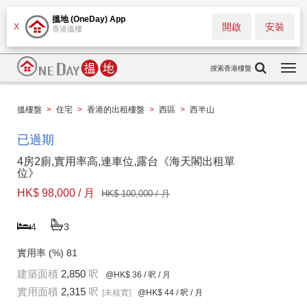
搵地 (OneDay) App
開啟
安裝
X
香港搵樓
搜索香港樓盤
Togg
navi
搵樓盤
>
住宅
>
香港的出租樓盤
>
西區
>
西半山
已過期
4房2廁,實用率高,連車位,露台《海天閣出租單
位》
HK$ 98,000 / 月
HK$ 100,000 / 月
4
3
實用率 (%)
81
建築面積
2,850
呎
@HK$ 36
/ 呎 / 月
實用面積
2,315
呎
[未核實]
@HK$ 44
/ 呎 / 月