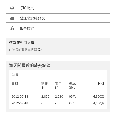
打印此頁
發送電郵給好友
報告錯誤
樓盤在相同大廈
此物業的其它出售盤
(1)
海天閣最近的成交紀錄
出售
日期
建築
實用
樓層/
HK$
2
2
ft
ft
單位
2012-07-18
2,850
2,280
09/A
4,300萬
2012-07-18
-
-
G/7
4,300萬