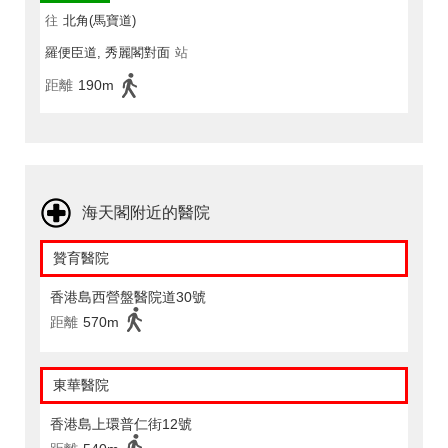
往
北角(馬寶道)
羅便臣道, 秀麗閣對面
站
距離
190m
海天閣附近的醫院
贊育醫院
香港島西營盤醫院道30號
距離
570m
東華醫院
香港島上環普仁街12號