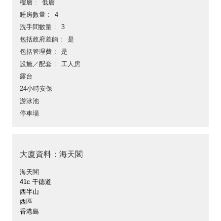
樓層
低層
睡房數量
4
洗手間數量
3
包括政府差餉
是
包括管理費
是
設施／配套
工人房
露台
24小時安保
游泳池
停車場
大廈資料：海天閣
海天閣
41c 干德道
西半山
西區
香港島