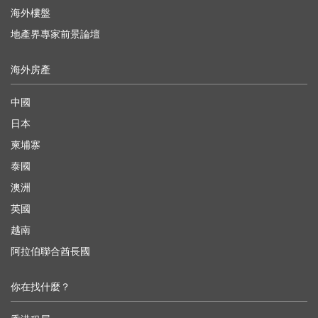
海外樓盤
地產界專家前景論壇
海外房產
中國
日本
柬埔寨
泰國
澳洲
英國
越南
阿拉伯聯合酋長國
你在找什麼？