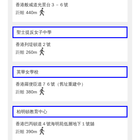
香港般咸道光景台３－６號
距離
440m
聖士提反女子中學
香港列堤頓道２號
距離
260m
英華女學校
香港羅便臣道７６號（舊址重建中）
距離
380m
柏明頓教育中心
香港巴丙頓道４號海明苑低層地下１號舖
距離
390m