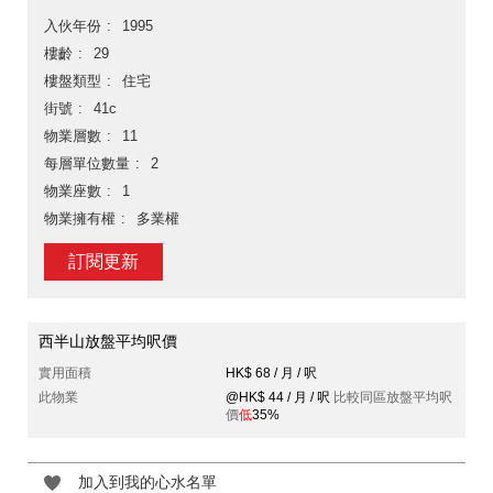
入伙年份
1995
樓齡
29
樓盤類型
住宅
街號
41c
物業層數
11
每層單位數量
2
物業座數
1
物業擁有權
多業權
訂閱更新
西半山放盤平均呎價
實用面積
HK$ 68 / 月 / 呎
此物業
@HK$ 44 / 月 / 呎
比較同區放盤平均呎
價
低
35%
加入到我的心水名單