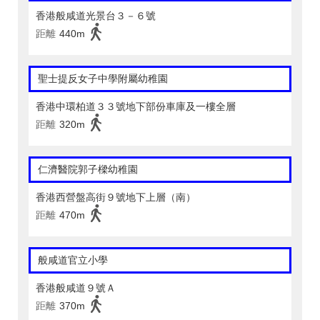
香港般咸道光景台３－６號
距離
440m
聖士提反女子中學附屬幼稚園
香港中環柏道３３號地下部份車庫及一樓全層
距離
320m
仁濟醫院郭子樑幼稚園
香港西營盤高街９號地下上層（南）
距離
470m
般咸道官立小學
香港般咸道９號Ａ
距離
370m