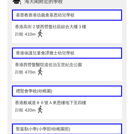
海天閣附近的學校
基督教香港信義會基恩幼兒學校
香港高街２號西營盤社區綜合大樓３樓
距離
410m
香港保護兒童會譚雅士幼兒學校
香港西營盤醫院道佐治五世紀念公園
距離
470m
禮賢會學校(幼稚園)
香港般咸道８６號Ａ來恩樓地下至四樓
距離
420m
聖嘉勒小學(小學部/幼稚園部)