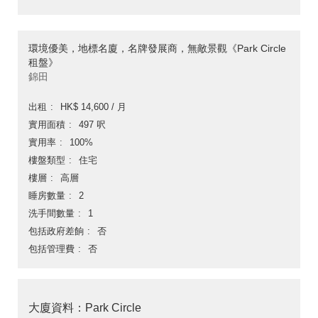
環境優美，地標名廈，名牌發展商，無敵景觀《Park Circle
租盤》
錦田
出租
HK$ 14,600 / 月
實用面積
497 呎
實用率
100%
樓盤類型
住宅
樓層
高層
睡房數量
2
洗手間數量
1
包括政府差餉
否
包括管理費
否
大廈資料：Park Circle