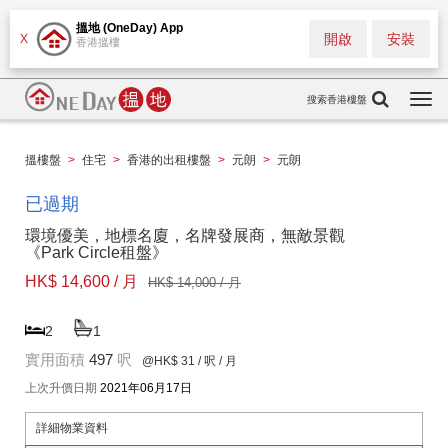
搵地 (OneDay) App
開啟
安裝
X
香港搵樓
搜索香港樓盤
Togg
navi
搵樓盤
>
住宅
>
香港的出租樓盤
>
元朗
>
元朗
已過期
環境優美，地標名廈，名牌發展商，無敵景觀
《Park Circle租盤》
HK$ 14,600 / 月
HK$ 14,000 / 月
2
1
實用面積
497
呎
@HK$ 31
/ 呎 / 月
上次升價日期
2021年06月17日
詳細物業資料