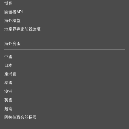
博客
開發者API
海外樓盤
地產界專家前景論壇
海外房產
中國
日本
柬埔寨
泰國
澳洲
英國
越南
阿拉伯聯合酋長國