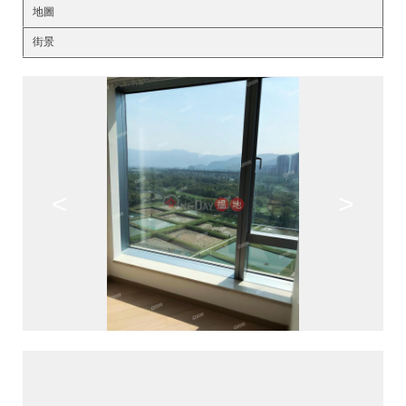
地圖
街景
<
>