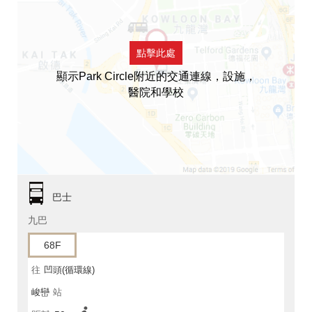
點擊此處
顯示Park Circle附近的交通連線，設施，
醫院和學校
巴士
九巴
68F
往
凹頭(循環線)
峻巒
站