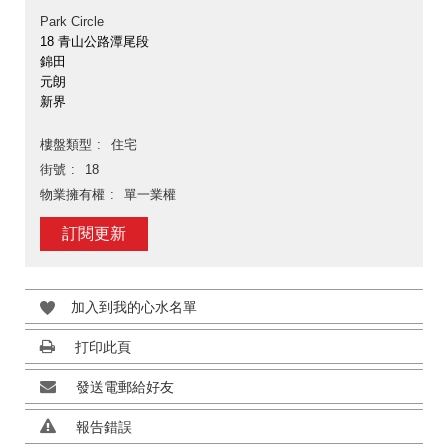
Park Circle
18 青山公路潭尾段
錦田
元朗
新界
樓盤類型
住宅
街號
18
物業擁有權
單一業權
訂閱更新
加入到我的心水名單
打印此頁
發送電郵給好友
報告錯誤