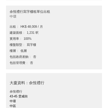
余悅禮行寫字樓租單位出租
中環
出租
HK$ 48,009 / 月
建築面積
1,231 呎
實用率
100%
樓盤類型
寫字樓
樓層
低層
包括政府差餉
否
包括管理費
否
大廈資料：余悅禮行
余悅禮行
43-45 雲咸街
中環
中區