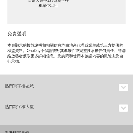
皇后大道中129號寫字樓
租單位出租
免責聲明
本頁顯示的樓盤說明和相關信息均由地產代理或業主或第三方提供的
樓盤資料。OneDay不保證或對其準確性或完整性承擔任何責任。請聯
絡放盤者獲取更多詳細信息。您訪問和使用本協議內容的風險由您自
行承擔。
熱門寫字樓區域
熱門寫字樓大廈