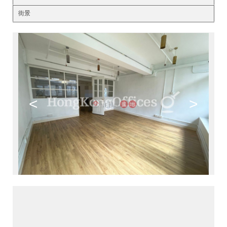
街景
<
>