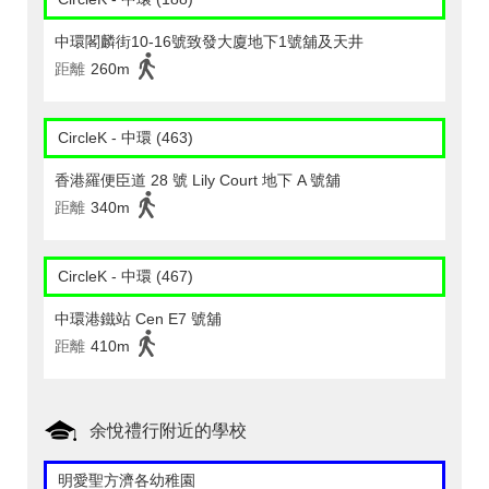
中環閣麟街10-16號致發大廈地下1號舖及天井
距離
260m
CircleK - 中環 (463)
香港羅便臣道 28 號 Lily Court 地下 A 號舖
距離
340m
CircleK - 中環 (467)
中環港鐵站 Cen E7 號舖
距離
410m
余悅禮行附近的學校
明愛聖方濟各幼稚園