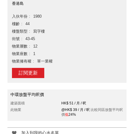
香港島
入伙年份
1980
樓齡
44
樓盤類型
寫字樓
街號
43-45
物業層數
12
物業座數
1
物業擁有權
單一業權
訂閱更新
中環放盤平均呎價
建築面積
HK$ 51 / 月 / 呎
此物業
@HK$ 39 / 月 / 呎
比較同區放盤平均呎
價
低
24%
加入到我的心水名單