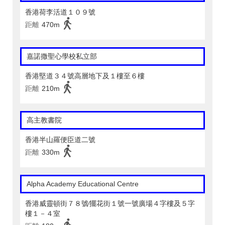
香港荷李活道１０９號
距離
470m
嘉諾撒聖心學校私立部
香港堅道３４號高層地下及１樓至６樓
距離
210m
高主教書院
香港半山羅便臣道二號
距離
330m
Alpha Academy Educational Centre
香港威靈頓街７８號∕擺花街１號一號廣場４字樓及５字
樓１－４室