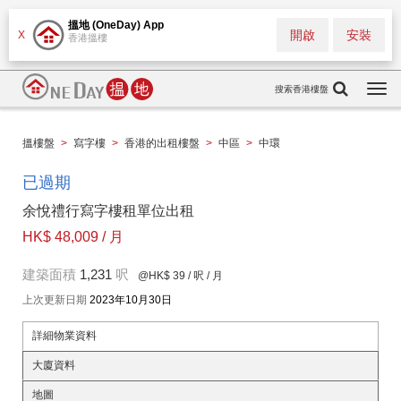
搵地 (OneDay) App
開啟
安裝
X
香港搵樓
搜索香港樓盤
Togg
navi
搵樓盤
>
寫字樓
>
香港的出租樓盤
>
中區
>
中環
已過期
余悅禮行寫字樓租單位出租
HK$ 48,009 / 月
建築面積
1,231
呎
@HK$ 39
/ 呎 / 月
上次更新日期
2023年10月30日
詳細物業資料
大廈資料
地圖