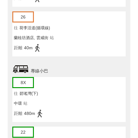
26
往
荷李活道(循環線)
蘭桂坊酒店, 雲咸街
站
距離
40m
專線小巴
8X
往
碧瑤灣(下)
中環
站
距離
480m
22