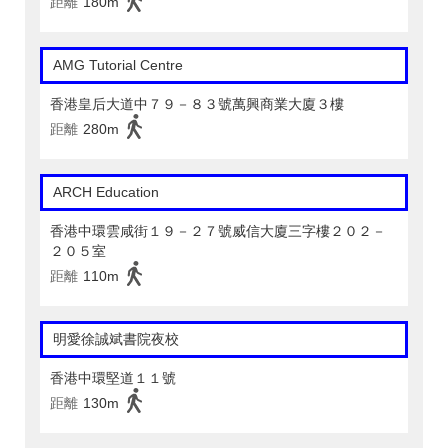
距離
180m
AMG Tutorial Centre
香港皇后大道中７９－８３號萬興商業大廈３樓
距離
280m
ARCH Education
香港中環雲咸街１９－２７號威信大廈三字樓２０２－
２０５室
距離
110m
明愛徐誠斌書院夜校
香港中環堅道１１號
距離
130m