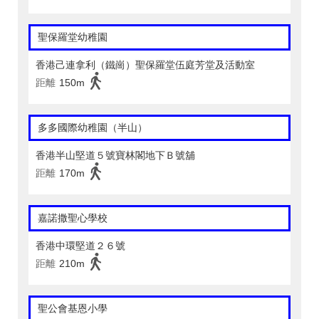
聖保羅堂幼稚園
香港己連拿利（鐵崗）聖保羅堂伍庭芳堂及活動室
距離
150m
多多國際幼稚園（半山）
香港半山堅道５號寶林閣地下Ｂ號舖
距離
170m
嘉諾撒聖心學校
香港中環堅道２６號
距離
210m
聖公會基恩小學