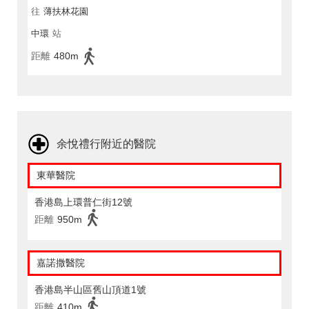
往
薄扶林花園
中環
站
距離
480m
余悅禮行附近的醫院
東華醫院
香港島上環普仁街12號
距離
950m
嘉諾撒醫院
香港島半山區舊山頂道1號
距離
410m