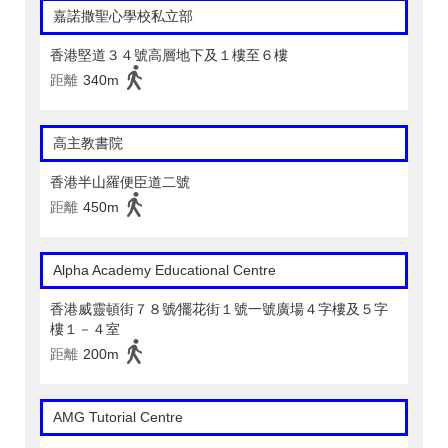
嘉諾撒聖心學校私立部
香港堅道３４號高層地下及１樓至６樓
距離
340m
高主教書院
香港半山羅便臣道二號
距離
450m
Alpha Academy Educational Centre
香港威靈頓街７８號∕擺花街１號一號廣場４字樓及５字
樓１－４室
距離
200m
AMG Tutorial Centre