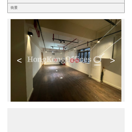
街景
<
>