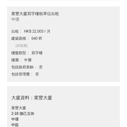
業豐大廈寫字樓租單位出租
中環
出租
HK$ 22,003 / 月
建築面積
640 呎
[未核實]
樓盤類型
寫字樓
樓層
中層
包括政府差餉
否
包括管理費
否
大廈資料：業豐大廈
業豐大廈
2-18 德己立街
中環
中區