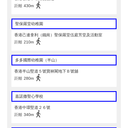
距離
430m
聖保羅堂幼稚園
香港己連拿利（鐵崗）聖保羅堂伍庭芳堂及活動室
距離
210m
多多國際幼稚園（半山）
香港半山堅道５號寶林閣地下Ｂ號舖
距離
280m
嘉諾撒聖心學校
香港中環堅道２６號
距離
340m