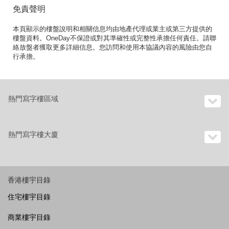
免責聲明
本頁顯示的樓盤說明和相關信息均由地產代理或業主或第三方提供的
樓盤資料。OneDay不保證或對其準確性或完整性承擔任何責任。請聯
絡放盤者獲取更多詳細信息。您訪問和使用本協議內容的風險由您自
行承擔。
熱門寫字樓區域
熱門寫字樓大廈
香港樓宇目錄
住宅樓宇目錄
商業樓宇目錄