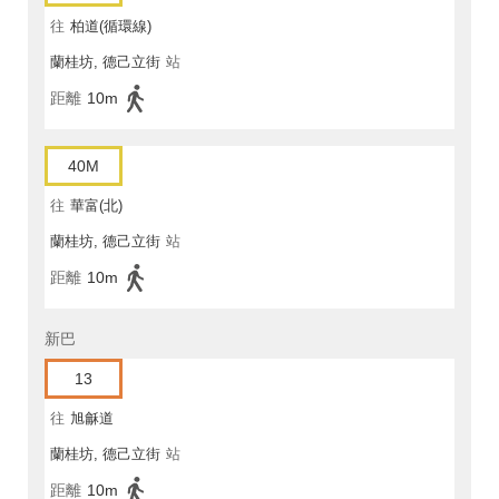
往
柏道(循環線)
蘭桂坊, 德己立街
站
距離
10m
40M
往
華富(北)
蘭桂坊, 德己立街
站
距離
10m
新巴
13
往
旭龢道
蘭桂坊, 德己立街
站
距離
10m