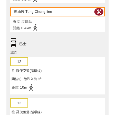
東涌綫 Tung Chung line
香港
港鐵站
距離
0.4km
巴士
城巴
12
往
羅便臣道(循環線)
蘭桂坊, 德己立街
站
距離
10m
12
往
羅便臣道(循環線)