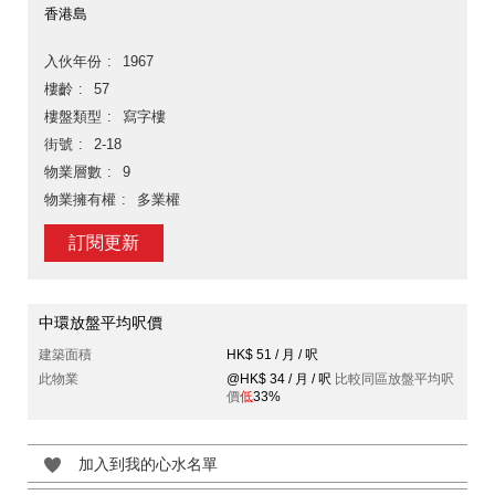
香港島
入伙年份
1967
樓齡
57
樓盤類型
寫字樓
街號
2-18
物業層數
9
物業擁有權
多業權
訂閱更新
中環放盤平均呎價
建築面積
HK$ 51 / 月 / 呎
此物業
@HK$ 34 / 月 / 呎
比較同區放盤平均呎
價
低
33%
加入到我的心水名單