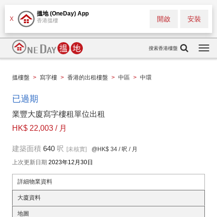
搵地 (OneDay) App
開啟
安裝
X
香港搵樓
搜索香港樓盤
Togg
navi
搵樓盤
>
寫字樓
>
香港的出租樓盤
>
中區
>
中環
已過期
業豐大廈寫字樓租單位出租
HK$ 22,003 / 月
建築面積
640
呎
[未核實]
@HK$ 34
/ 呎 / 月
上次更新日期
2023年12月30日
詳細物業資料
大廈資料
地圖