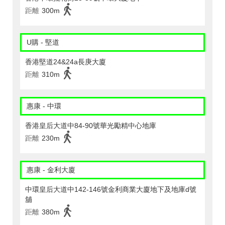
距離
300m
U購 - 堅道
香港堅道24&24a長庚大廈
距離
310m
惠康 - 中環
香港皇后大道中84-90號華光勵精中心地庫
距離
230m
惠康 - 金利大廈
中環皇后大道中142-146號金利商業大廈地下及地庫d號
舖
距離
380m