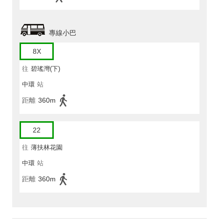
專線小巴
8X
往
碧瑤灣(下)
中環
站
距離
360m
22
往
薄扶林花園
中環
站
距離
360m