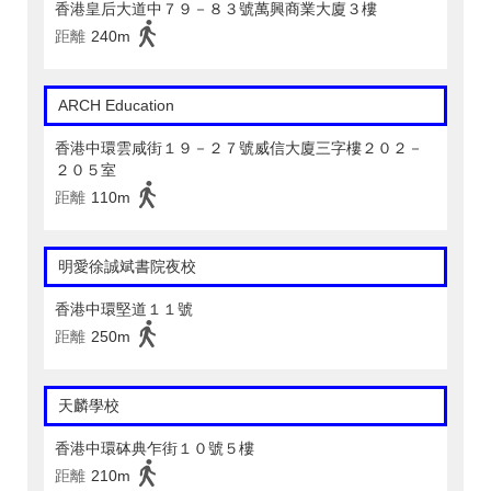
香港皇后大道中７９－８３號萬興商業大廈３樓
距離
240m
ARCH Education
香港中環雲咸街１９－２７號威信大廈三字樓２０２－
２０５室
距離
110m
明愛徐誠斌書院夜校
香港中環堅道１１號
距離
250m
天麟學校
香港中環砵典乍街１０號５樓
距離
210m