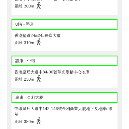
距離
300m
U購 - 堅道
香港堅道24&24a長庚大廈
距離
310m
惠康 - 中環
香港皇后大道中84-90號華光勵精中心地庫
距離
230m
惠康 - 金利大廈
中環皇后大道中142-146號金利商業大廈地下及地庫d號
舖
距離
380m