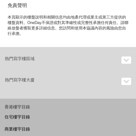
免責聲明
本頁顯示的樓盤說明和相關信息均由地產代理或業主或第三方提供的
樓盤資料。OneDay不保證或對其準確性或完整性承擔任何責任。請聯
絡放盤者獲取更多詳細信息。您訪問和使用本協議內容的風險由您自
行承擔。
熱門寫字樓區域
熱門寫字樓大廈
香港樓宇目錄
住宅樓宇目錄
商業樓宇目錄