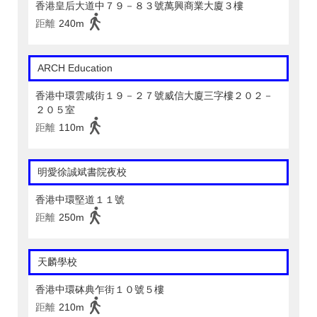
香港皇后大道中７９－８３號萬興商業大廈３樓
距離
240m
ARCH Education
香港中環雲咸街１９－２７號威信大廈三字樓２０２－
２０５室
距離
110m
明愛徐誠斌書院夜校
香港中環堅道１１號
距離
250m
天麟學校
香港中環砵典乍街１０號５樓
距離
210m