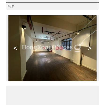
街景
<
>