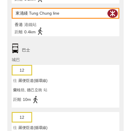
東涌綫 Tung Chung line
香港
港鐵站
距離
0.4km
巴士
城巴
12
往
羅便臣道(循環線)
蘭桂坊, 德己立街
站
距離
10m
12
往
羅便臣道(循環線)