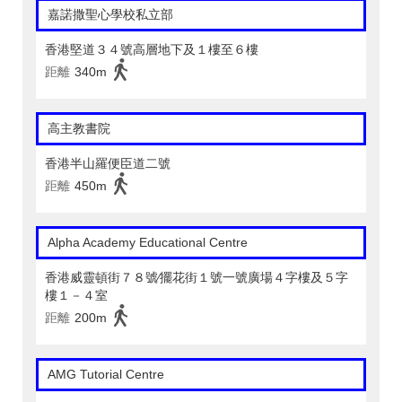
嘉諾撒聖心學校私立部
香港堅道３４號高層地下及１樓至６樓
距離
340m
高主教書院
香港半山羅便臣道二號
距離
450m
Alpha Academy Educational Centre
香港威靈頓街７８號∕擺花街１號一號廣場４字樓及５字
樓１－４室
距離
200m
AMG Tutorial Centre