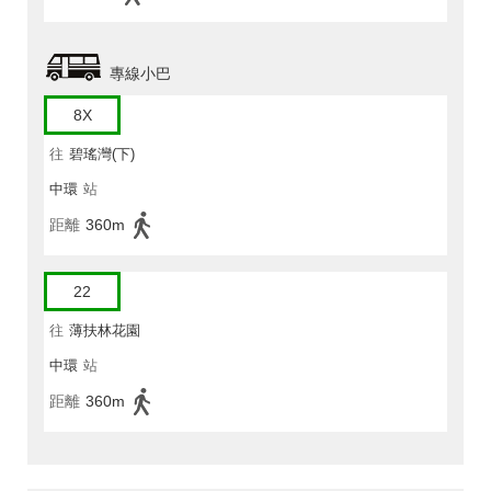
專線小巴
8X
往
碧瑤灣(下)
中環
站
距離
360m
22
往
薄扶林花園
中環
站
距離
360m