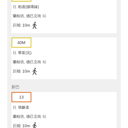
往
柏道(循環線)
蘭桂坊, 德己立街
站
距離
10m
40M
往
華富(北)
蘭桂坊, 德己立街
站
距離
10m
新巴
13
往
旭龢道
蘭桂坊, 德己立街
站
距離
10m