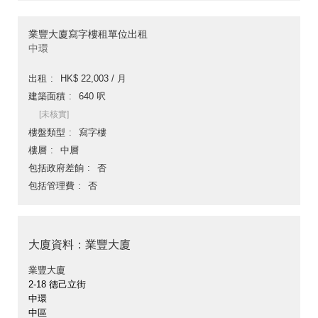
業豐大廈寫字樓租單位出租
中環
出租
HK$ 22,003 / 月
建築面積
640 呎
[未核實]
樓盤類型
寫字樓
樓層
中層
包括政府差餉
否
包括管理費
否
大廈資料：業豐大廈
業豐大廈
2-18 德己立街
中環
中區