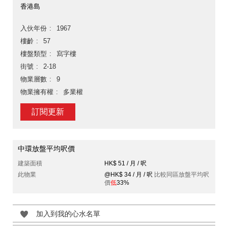
香港島
入伙年份
1967
樓齡
57
樓盤類型
寫字樓
街號
2-18
物業層數
9
物業擁有權
多業權
訂閱更新
中環放盤平均呎價
建築面積
HK$ 51 / 月 / 呎
此物業
@HK$ 34 / 月 / 呎
比較同區放盤平均呎
價
低
33%
加入到我的心水名單