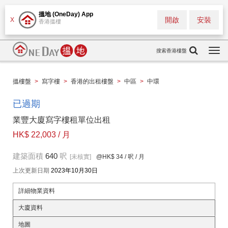
搵地 (OneDay) App
開啟
安裝
X
香港搵樓
搜索香港樓盤
Togg
navi
搵樓盤
>
寫字樓
>
香港的出租樓盤
>
中區
>
中環
已過期
業豐大廈寫字樓租單位出租
HK$ 22,003 / 月
建築面積
640
呎
[未核實]
@HK$ 34
/ 呎 / 月
上次更新日期
2023年10月30日
詳細物業資料
大廈資料
地圖