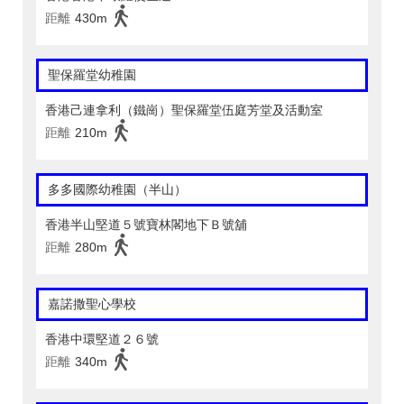
距離
430m
聖保羅堂幼稚園
香港己連拿利（鐵崗）聖保羅堂伍庭芳堂及活動室
距離
210m
多多國際幼稚園（半山）
香港半山堅道５號寶林閣地下Ｂ號舖
距離
280m
嘉諾撒聖心學校
香港中環堅道２６號
距離
340m