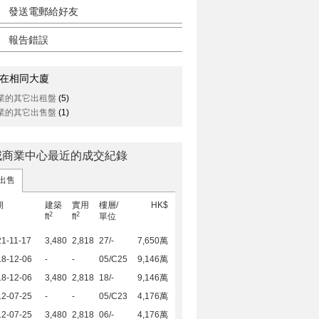
發送電郵給好友
報告錯誤
在相同大廈
業的其它出租盤
(5)
業的其它出售盤
(1)
咸商業中心最近的成交紀錄
出售
期
建築
實用
樓層/
HK$
2
2
ft
ft
單位
1-11-17
3,480
2,818
27/-
7,650萬
18-12-06
-
-
05/C25
9,146萬
18-12-06
3,480
2,818
18/-
9,146萬
12-07-25
-
-
05/C23
4,176萬
12-07-25
3,480
2,818
06/-
4,176萬