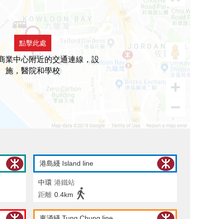
點擊此處
商業中心附近的交通連線，設
施，醫院和學校
港島綫 Island line
中環
港鐵站
距離
0.4km
東涌綫 Tung Chung line