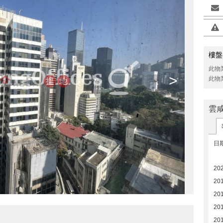
樓盤
此物
>
此物
雲
日
202
20
20
20
20