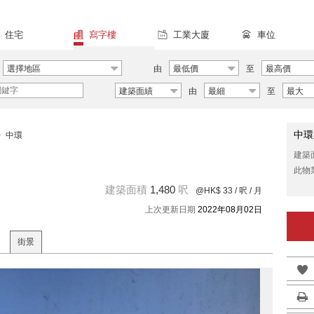
住宅
寫字樓
工業大廈
車位
選擇地區
由
最低價
至
最高價
建築面績
由
最細
至
最大
中環
>
中環
建築
此物
建築面積
1,480
呎
@HK$ 33
/ 呎 / 月
上次更新日期
2022年08月02日
街景