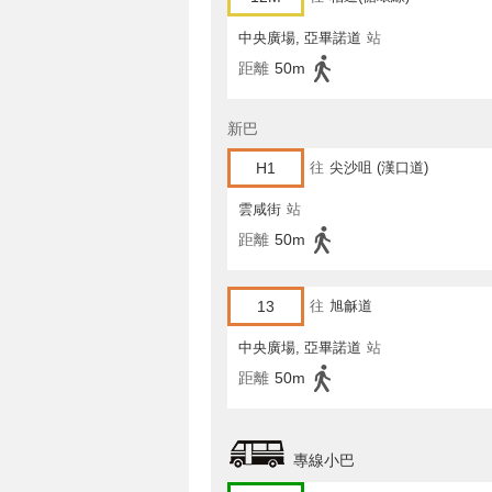
中央廣場, 亞畢諾道
站
距離
50m
新巴
H1
往
尖沙咀 (漢口道)
雲咸街
站
距離
50m
13
往
旭龢道
中央廣場, 亞畢諾道
站
距離
50m
專線小巴