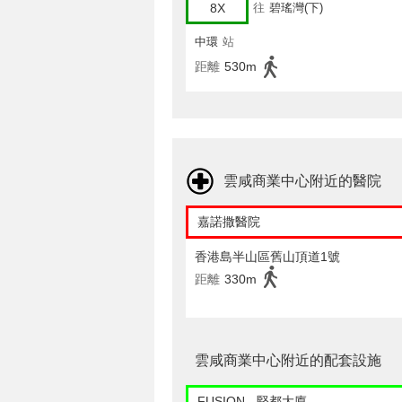
8X
往
碧瑤灣(下)
中環
站
距離
530m
雲咸商業中心附近的醫院
嘉諾撒醫院
香港島半山區舊山頂道1號
距離
330m
雲咸商業中心附近的配套設施
FUSION - 堅都大廈