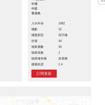
中環
中區
香港島
入伙年份
1992
樓齡
32
樓盤類型
寫字樓
街號
44
物業層數
30
物業座數
1
物業擁有權
多業權
樓層高度
2.4
訂閱更新