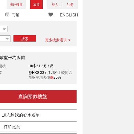
海外樓盤
放盤
登入
註冊
商舖
ENGLISH
搜索
更多搜索選項
放盤平均呎價
面積
HK$ 51 / 月 / 呎
業
@HK$ 33 / 月 / 呎
比較同區
放盤平均呎價
低
35%
查詢類似樓盤
加入到我的心水名單
打印此頁