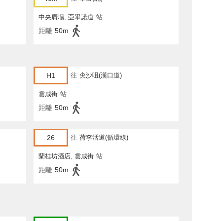
中央廣場, 亞畢諾道
站
距離
50m
H1
往
尖沙咀(漢口道)
雲咸街
站
距離
50m
26
往
荷李活道(循環線)
蘭桂坊酒店, 雲咸街
站
距離
50m