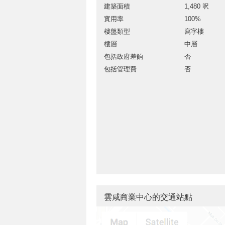
建築面積
1,480 呎
實用率
100%
樓盤類型
寫字樓
樓層
中層
包括政府差餉
否
包括管理費
否
雲咸商業中心的交通站點