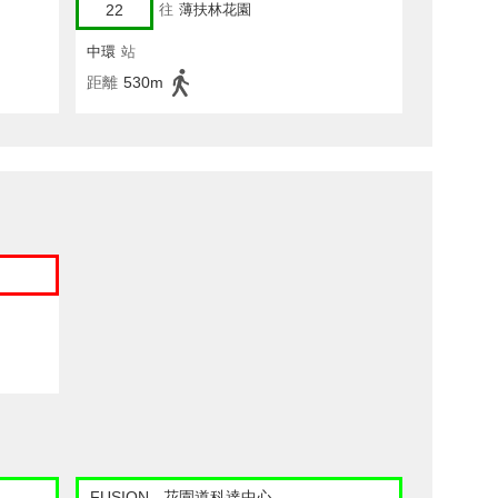
22
往
薄扶林花園
中環
站
距離
530m
FUSION - 花園道科達中心