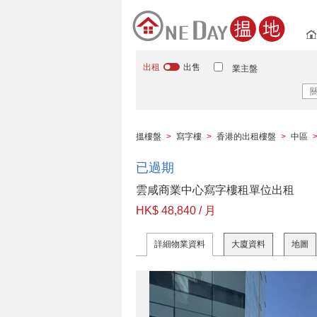
出租
出售
業主盤
搵樓盤
>
寫字樓
>
香港的出租樓盤
>
中區
已過期
雲咸商業中心寫字樓租單位出租
HK$ 48,840 / 月
詳細物業資料
大廈資料
地圖