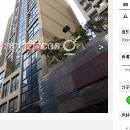
樓盤
此物
>
香港
分享
保持