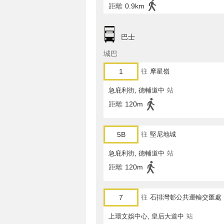
距離
0.9km
巴士
城巴
1
往
摩星嶺
急庇利街, 德輔道中
站
距離
120m
5B
往
堅尼地城
急庇利街, 德輔道中
站
距離
120m
7
往
石排灣邨公共運輸交匯處
上環文娛中心, 皇后大道中
站