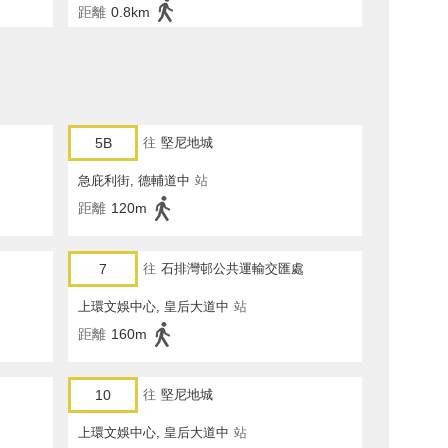
距離
0.8km
5B
往
堅尼地城
急庇利街, 德輔道中
站
距離
120m
7
往
石排灣邨公共運輸交匯處
上環文娛中心, 皇后大道中
站
距離
160m
10
往
堅尼地城
上環文娛中心, 皇后大道中
站