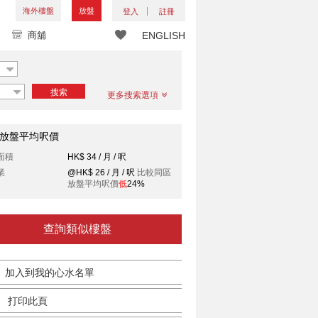
海外樓盤
放盤
登入
註冊
商舖
ENGLISH
搜索
更多搜索選項
放盤平均呎價
面積
HK$ 34 / 月 / 呎
業
@HK$ 26 / 月 / 呎
比較同區
放盤平均呎價
低
24%
查詢類似樓盤
加入到我的心水名單
打印此頁