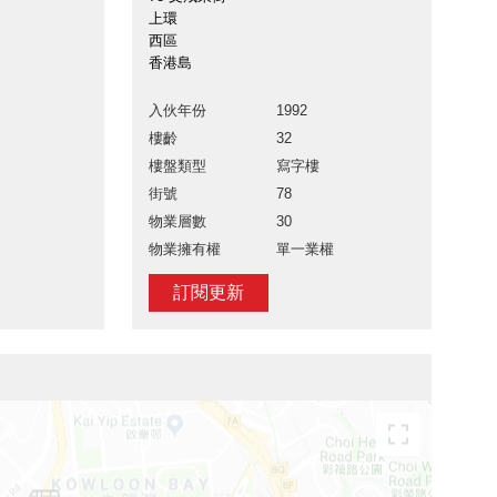
上環
西區
香港島
入伙年份
1992
樓齡
32
樓盤類型
寫字樓
街號
78
物業層數
30
物業擁有權
單一業權
訂閱更新