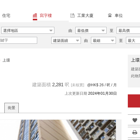
住宅
寫字樓
工業大廈
車位
選擇地區
由
最低價
至
最高價
建築面績
由
最細
至
最大
上環
>
上環
建築
此物
建築面積
2,281
呎
[未核實]
@HK$ 26
/ 呎 / 月
上次更新日期
2024年01月30日
街景