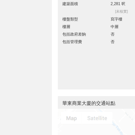
建築面積
2,281 呎
[未核實]
樓盤類型
寫字樓
樓層
中層
包括政府差餉
否
包括管理費
否
華東商業大廈的交通站點