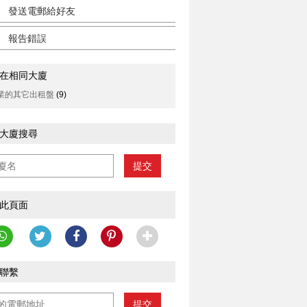
發送電郵給好友
報告錯誤
在相同大廈
業的其它出租盤
(9)
大廈搜尋
提交
此頁面
聯繫
提交