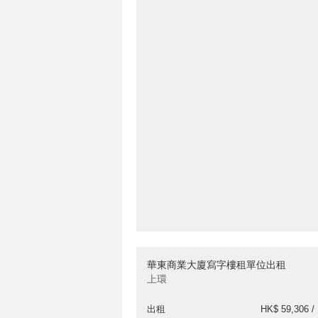
華東商業大廈寫字樓租單位出租
上環
出租
HK$ 59,306 /