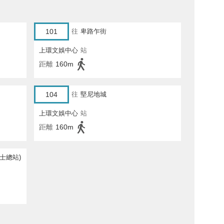
101
往
卑路乍街
上環文娛中心
站
距離
160m
104
往
堅尼地城
上環文娛中心
站
距離
160m
士總站)