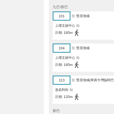
九巴/新巴
101
往
堅尼地城
上環文娛中心
站
距離
160m
104
往
堅尼地城
上環文娛中心
站
距離
160m
113
往
堅尼地城(卑路乍灣臨時巴
急庇利街
站
距離
120m
新巴