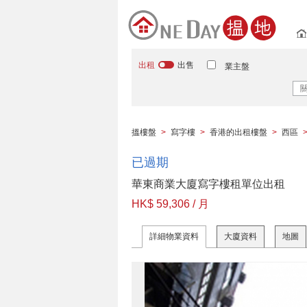
出租
出售
業主盤
搵樓盤
>
寫字樓
>
香港的出租樓盤
>
西區
已過期
華東商業大廈寫字樓租單位出租
HK$ 59,306 / 月
詳細物業資料
大廈資料
地圖