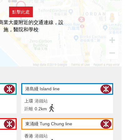
點擊此處
商業大廈附近的交通連線，設
施，醫院和學校
港島綫 Island line
上環
港鐵站
距離
0.2km
東涌綫 Tung Chung line
香港
港鐵站