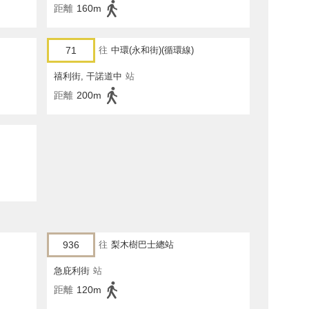
距離
160m
71
往
中環(永和街)(循環線)
禧利街, 干諾道中
站
距離
200m
936
往
梨木樹巴士總站
急庇利街
站
距離
120m