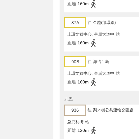
距離
160m
37A
往
金鐘(循環線)
上環文娛中心, 皇后大道中
站
距離
160m
90B
往
海怡半島
上環文娛中心, 皇后大道中
站
距離
160m
九巴
936
往
梨木樹公共運輸交匯處
急庇利街
站
距離
120m