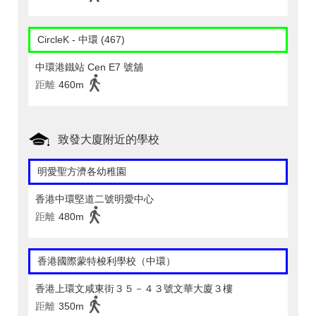
CircleK - 中環 (467)
中環港鐵站 Cen E7 號舖
距離
460m
致發大廈附近的學校
明愛聖方濟各幼稚園
香港中環堅道二號明愛中心
距離
480m
香港國際蒙特梭利學校（中環）
香港上環文咸東街３５－４３號文華大廈３樓
距離
350m