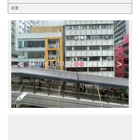
街景
<
>