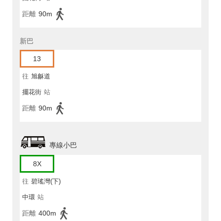
距離
90m
新巴
13
往
旭龢道
擺花街
站
距離
90m
專線小巴
8X
往
碧瑤灣(下)
中環
站
距離
400m