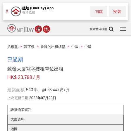
搵地 (OneDay) App
開啟
安裝
X
香港搵樓
搜索香港樓盤
Togg
navi
搵樓盤
>
寫字樓
>
香港的出租樓盤
>
中區
>
中環
已過期
致發大廈寫字樓租單位出租
HK$ 23,798 / 月
建築面積
540
呎
@HK$ 44
/ 呎 / 月
上次更新日期
2022年07月23日
詳細物業資料
大廈資料
地圖