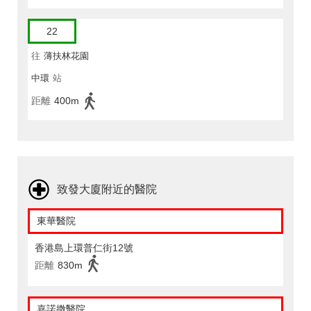
22
往
薄扶林花園
中環
站
距離
400m
致發大廈附近的醫院
東華醫院
香港島上環普仁街12號
距離
830m
嘉諾撒醫院