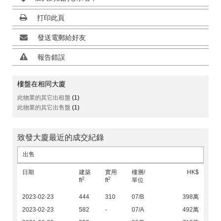
打印此頁
發送電郵給好友
報告錯誤
樓盤在相同大廈
此物業的其它出租盤
(1)
此物業的其它出售盤
(1)
致發大廈最近的成交紀錄
出售
日期
建築
實用
樓層/
HK$
2
2
ft
ft
單位
2023-02-23
444
310
07/B
398萬
2023-02-23
582
-
07/A
492萬