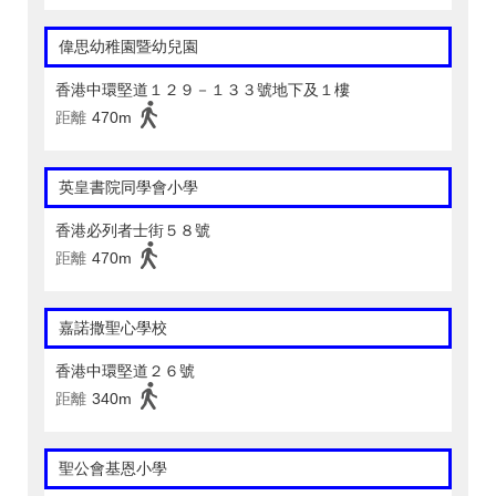
偉思幼稚園暨幼兒園
香港中環堅道１２９－１３３號地下及１樓
距離
470m
英皇書院同學會小學
香港必列者士街５８號
距離
470m
嘉諾撒聖心學校
香港中環堅道２６號
距離
340m
聖公會基恩小學