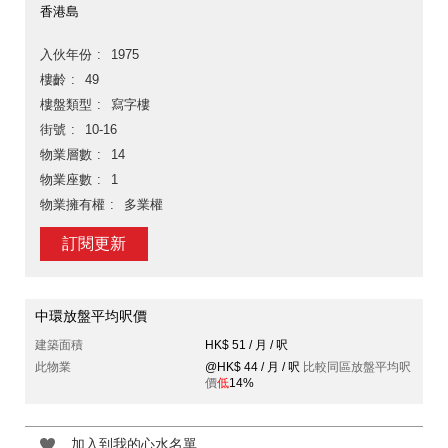
香港島
入伙年份
1975
樓齡
49
樓盤類型
寫字樓
街號
10-16
物業層數
14
物業座數
1
物業擁有權
多業權
訂閱更新
中環放盤平均呎價
建築面積
HK$ 51 / 月 / 呎
此物業
@HK$ 44 / 月 / 呎
比較同區放盤平均呎
價
低
14%
加入到我的心水名單