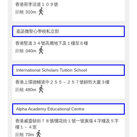
香港荷李活道１０９號
距離
310m
嘉諾撒聖心學校私立部
香港堅道３４號高層地下及１樓至６樓
距離
340m
International Scholars Tuition School
香港上環德輔道中２５５－２５７號錦甡大廈３樓
距離
480m
Alpha Academy Educational Centre
香港威靈頓街７８號∕擺花街１號一號廣場４字樓及５字
樓１－４室
距離
70m