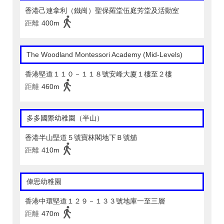
香港己連拿利（鐵崗）聖保羅堂伍庭芳堂及活動室
距離
400m
The Woodland Montessori Academy (Mid-Levels)
香港堅道１１０－１１８號安峰大廈１樓至２樓
距離
460m
多多國際幼稚園（半山）
香港半山堅道５號寶林閣地下Ｂ號舖
距離
410m
偉思幼稚園
香港中環堅道１２９－１３３號地庫一至三層
距離
470m