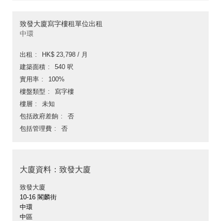
致發大廈寫字樓租單位出租
中環
出租
HK$ 23,798 / 月
建築面積
540 呎
實用率
100%
樓盤類型
寫字樓
樓層
未知
包括政府差餉
否
包括管理費
否
大廈資料：致發大廈
致發大廈
10-16 閣麟街
中環
中區