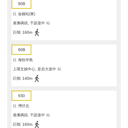
90B
往
金鐘站(東)
港澳碼頭, 干諾道中
站
距離
160m
90B
往
海怡半島
上環文娛中心, 皇后大道中
站
距離
140m
930
往
灣仔北
港澳碼頭, 干諾道中
站
距離
160m