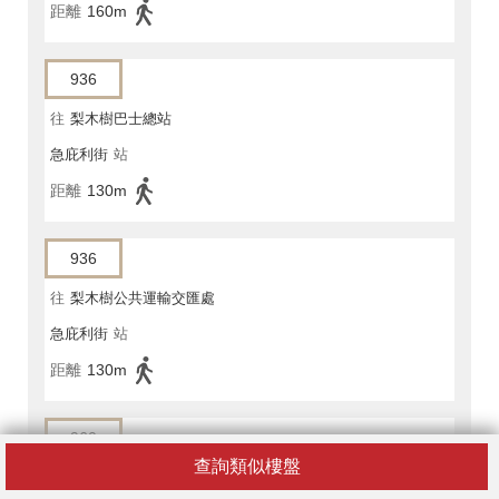
距離
160m
936
往
梨木樹巴士總站
急庇利街
站
距離
130m
936
往
梨木樹公共運輸交匯處
急庇利街
站
距離
130m
960
查詢類似樓盤
往
灣仔北