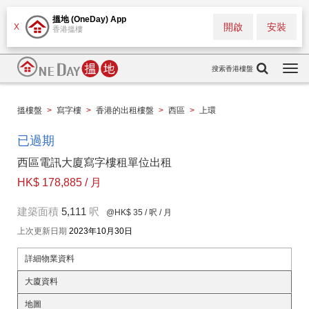
搵地 (OneDay) App
開啟
安裝
X
香港搵樓
搜索香港樓盤
Togg
navi
搵樓盤
>
寫字樓
>
香港的出租樓盤
>
西區
>
上環
已過期
西區電訊大廈寫字樓租單位出租
HK$ 178,885 / 月
建築面積
5,111
呎
@HK$ 35
/ 呎 / 月
上次更新日期
2023年10月30日
詳細物業資料
大廈資料
地圖