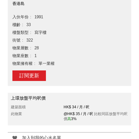
香港島
入伙年份
1991
樓齡
33
樓盤類型
寫字樓
街號
322
物業層數
28
物業座數
1
物業擁有權
單一業權
訂閱更新
上環放盤平均呎價
建築面積
HK$ 34 / 月 / 呎
此物業
@HK$ 35 / 月 / 呎
比較同區放盤平均呎
價
高
3%
加入到我的心水名單