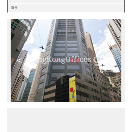
街景
<
>