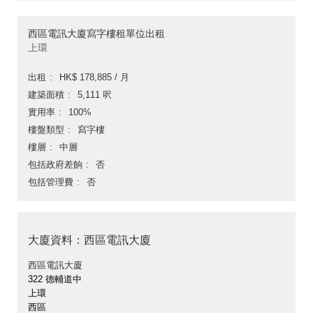
西區電訊大廈寫字樓租單位出租
上環
出租
HK$ 178,885 / 月
建築面積
5,111 呎
實用率
100%
樓盤類型
寫字樓
樓層
中層
包括政府差餉
否
包括管理費
否
大廈資料：西區電訊大廈
西區電訊大廈
322 德輔道中
上環
西區