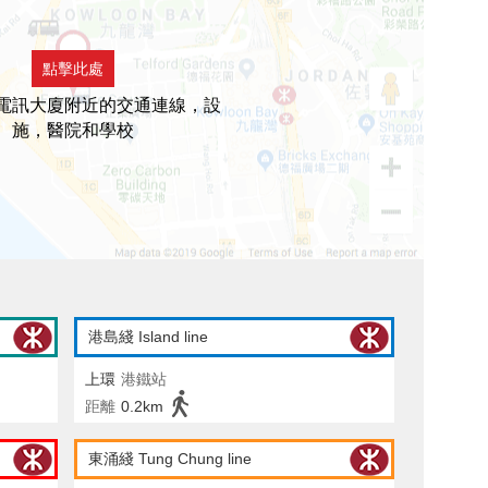
點擊此處
電訊大廈附近的交通連線，設
施，醫院和學校
港島綫 Island line
上環
港鐵站
距離
0.2km
東涌綫 Tung Chung line