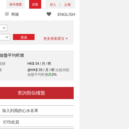
海外樓盤
放盤
登入
註冊
商舖
ENGLISH
搜索
更多搜索選項
放盤平均呎價
面積
HK$ 34 / 月 / 呎
業
@HK$ 35 / 月 / 呎
比較同區
放盤平均呎價
高
3%
查詢類似樓盤
加入到我的心水名單
打印此頁