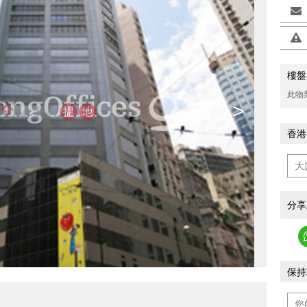
樓盤
此物
>
香港
分享
保持