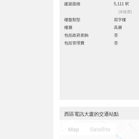
建築面積
5,111 呎
[未核實]
樓盤類型
寫字樓
樓層
高層
包括政府差餉
否
包括管理費
否
西區電訊大廈的交通站點