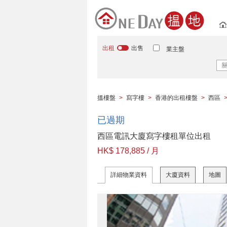
出租
出售
業主盤
搵樓盤
>
寫字樓
>
香港的出租樓盤
>
西區
已過期
西區電訊大廈寫字樓租單位出租
HK$ 178,885 / 月
詳細物業資料
大廈資料
地圖