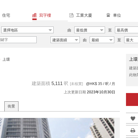
住宅
寫字樓
工業大廈
車位
選擇地區
由
最低價
至
最高價
建築面績
由
最細
至
最大
上環
>
上環
建築
此物
建築面積
5,111
呎
[未核實]
@HK$ 35
/ 呎 / 月
上次更新日期
2023年10月30日
街景