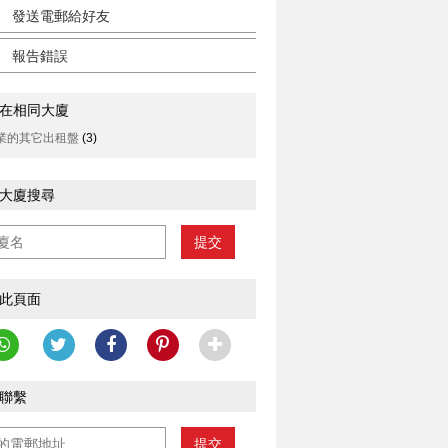
發送電郵給好友
報告錯誤
在相同大廈
業的其它出租盤
(3)
大廈搜尋
提交
此頁面
聯繫
提交