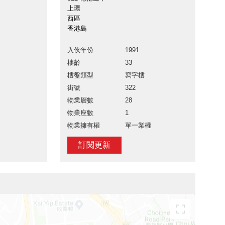
上環
西區
香港島
入伙年份
1991
樓齡
33
樓盤類型
寫字樓
街號
322
物業層數
28
物業座數
1
物業擁有權
單一業權
訂閱更新