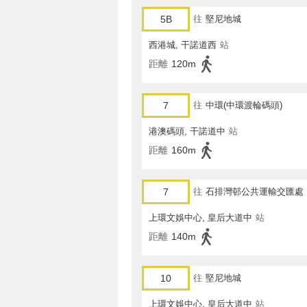
5B
往
堅尼地城
西港城, 干諾道西
站
距離
120m
7
往
中環(中環渡輪碼頭)
港澳碼頭, 干諾道中
站
距離
160m
7
往
石排灣邨公共運輸交匯處
上環文娛中心, 皇后大道中
站
距離
140m
10
往
堅尼地城
上環文娛中心, 皇后大道中
站