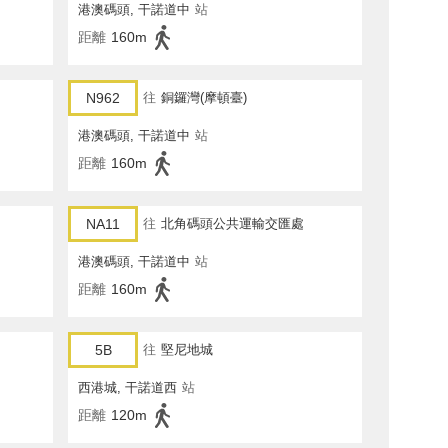
港澳碼頭, 干諾道中
站
距離
160m
N962
往
銅鑼灣(摩頓臺)
港澳碼頭, 干諾道中
站
距離
160m
NA11
往
北角碼頭公共運輸交匯處
港澳碼頭, 干諾道中
站
距離
160m
5B
往
堅尼地城
西港城, 干諾道西
站
距離
120m