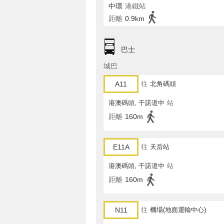
中環
港鐵站
距離
0.9km
巴士
城巴
A11
往
北角碼頭
港澳碼頭, 干諾道中
站
距離
160m
E11A
往
天后站
港澳碼頭, 干諾道中
站
距離
160m
N11
往
機場(地面運輸中心)