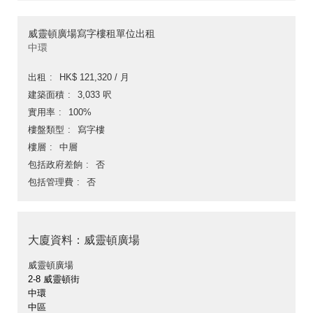
威靈頓廣場寫字樓租單位出租
中環
出租
HK$ 121,320 / 月
建築面積
3,033 呎
實用率
100%
樓盤類型
寫字樓
樓層
中層
包括政府差餉
否
包括管理費
否
大廈資料：威靈頓廣場
威靈頓廣場
2-8 威靈頓街
中環
中區