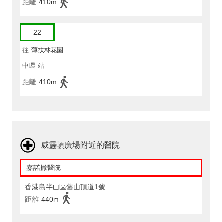
距離
410m
22
往
薄扶林花園
中環
站
距離
410m
威靈頓廣場附近的醫院
嘉諾撒醫院
香港島半山區舊山頂道1號
距離
440m