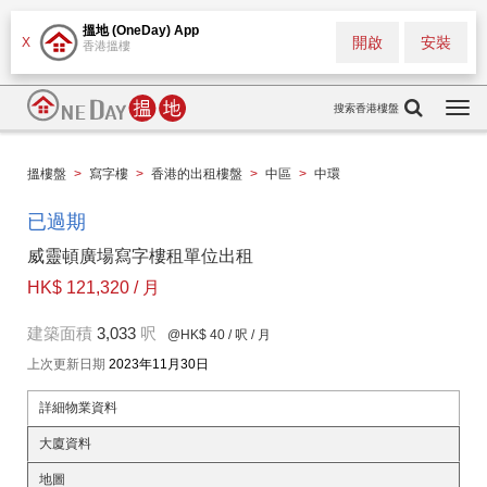
搵地 (OneDay) App
開啟
安裝
X
香港搵樓
搜索香港樓盤
Togg
navi
搵樓盤
>
寫字樓
>
香港的出租樓盤
>
中區
>
中環
已過期
威靈頓廣場寫字樓租單位出租
HK$ 121,320 / 月
建築面積
3,033
呎
@HK$ 40
/ 呎 / 月
上次更新日期
2023年11月30日
詳細物業資料
大廈資料
地圖