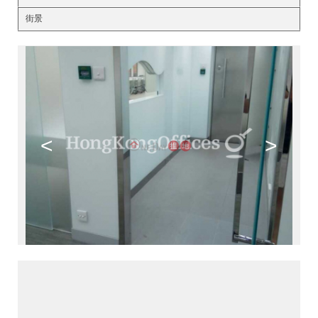
街景
<
>