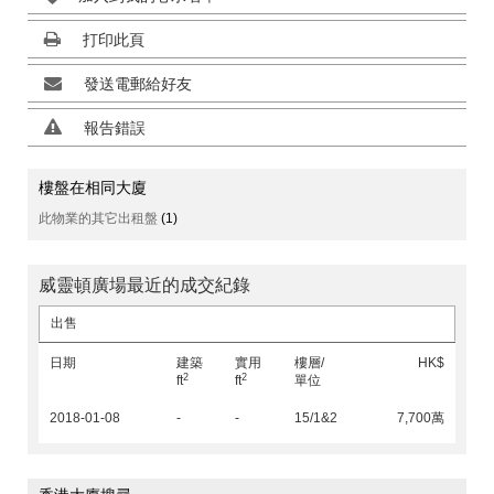
打印此頁
發送電郵給好友
報告錯誤
樓盤在相同大廈
此物業的其它出租盤
(1)
威靈頓廣場最近的成交紀錄
出售
日期
建築
實用
樓層/
HK$
2
2
ft
ft
單位
2018-01-08
-
-
15/1&2
7,700萬