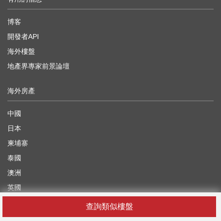
博客
開發者API
海外樓盤
地產界專家前景論壇
海外房產
中國
日本
柬埔寨
泰國
澳洲
英國
越南
查詢類似樓盤
阿拉伯聯合酋長國