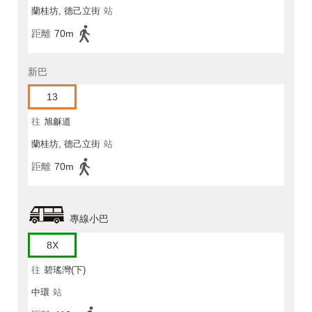
蘭桂坊, 德己立街
站
距離
70m
新巴
13
往
旭龢道
蘭桂坊, 德己立街
站
距離
70m
專線小巴
8X
往
碧瑤灣(下)
中環
站