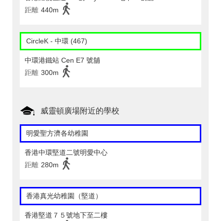
距離
440m
CircleK - 中環 (467)
中環港鐵站 Cen E7 號舖
距離
300m
威靈頓廣場附近的學校
明愛聖方濟各幼稚園
香港中環堅道二號明愛中心
距離
280m
香港真光幼稚園（堅道）
香港堅道７５號地下至二樓