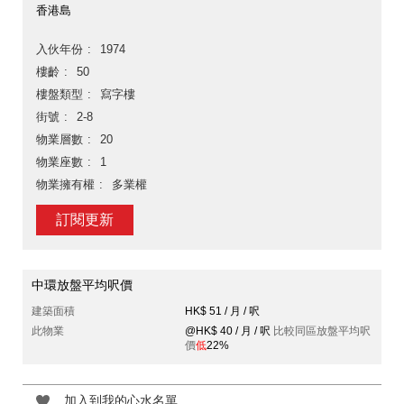
香港島
入伙年份
1974
樓齡
50
樓盤類型
寫字樓
街號
2-8
物業層數
20
物業座數
1
物業擁有權
多業權
訂閱更新
中環放盤平均呎價
建築面積
HK$ 51 / 月 / 呎
此物業
@HK$ 40 / 月 / 呎
比較同區放盤平均呎
價
低
22%
加入到我的心水名單