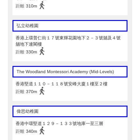
距離
310m
弘立幼稚園
香港上環普仁街１７號東輝花園地下２－３號舖及４號
舖地下連閣樓
距離
330m
The Woodland Montessori Academy (Mid-Levels)
香港堅道１１０－１１８號安峰大廈１樓至２樓
距離
370m
偉思幼稚園
香港中環堅道１２９－１３３號地庫一至三層
距離
340m