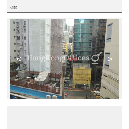
街景
<
>