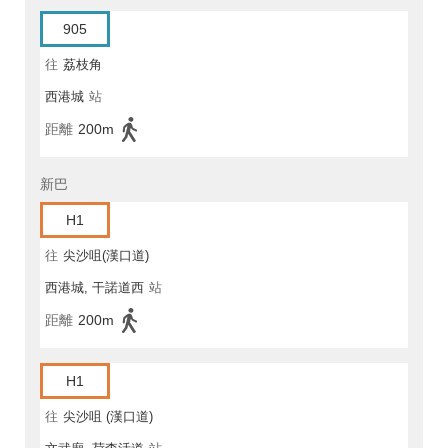
905
往
荔枝角
西港城
站
距離
200m
新巴
H1
往
尖沙咀(漢口道)
西港城, 干諾道西
站
距離
200m
H1
往
尖沙咀 (漢口道)