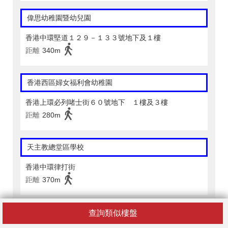
偉思幼稚園暨幼兒園
香港中環堅道１２９－１３３號地下及１樓
距離
340m
香港西區婦女福利會幼稚園
香港上環必列啫士街６０號地下 １樓及３樓
距離
280m
天主教總堂區學校
香港中環律打街
距離
370m
中西區聖安多尼學校
查詢類似樓盤