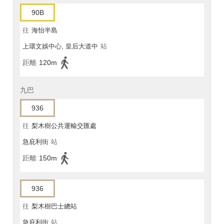
90B
往
海怡半島
上環文娛中心, 皇后大道中
站
距離
120m
九巴
936
往
梨木樹公共運輸交匯處
急庇利街
站
距離
150m
936
往
梨木樹巴士總站
急庇利街
站