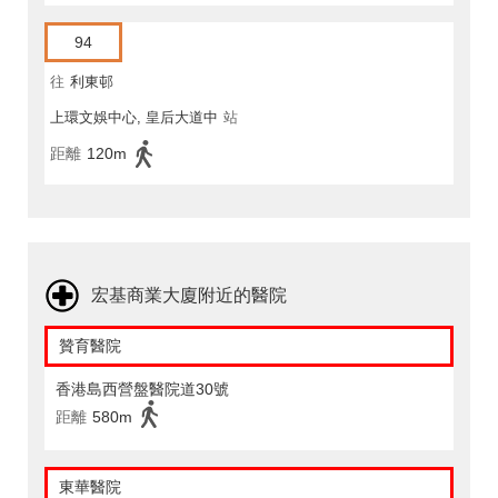
94
往
利東邨
上環文娛中心, 皇后大道中
站
距離
120m
宏基商業大廈附近的醫院
贊育醫院
香港島西營盤醫院道30號
距離
580m
東華醫院