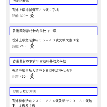
潮陽幼稚園
香港上環德輔道西３８號２字樓
距離
320m
香港國際蒙特梭利學校（中環）
香港上環文咸東街３５－４３號文華大廈３樓
距離
240m
香港基督教女青年會戴翰芬幼兒學校
香港中環皇后大道中９９號中環中心地下
距離
460m
聖馬太堂幼稚園
香港荷李活道２３２－２３４號及新街２９－３１號地
下、１樓及４樓