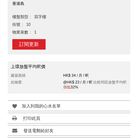
香港島
樓盤類型
寫字樓
街號
10
物業座數
1
訂閱更新
上環放盤平均呎價
建築面積
HK$ 34 / 月 / 呎
此物業
@HK$ 23 / 月 / 呎
比較同區放盤平均呎
價
低
32%
加入到我的心水名單
打印此頁
發送電郵給好友