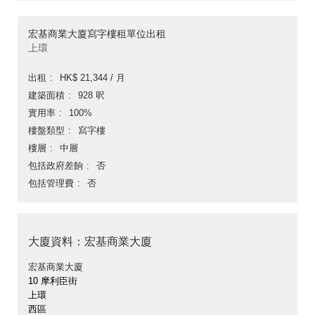
宏基商業大廈寫字樓租單位出租
上環
出租
HK$ 21,344 / 月
建築面積
928 呎
實用率
100%
樓盤類型
寫字樓
樓層
中層
包括政府差餉
否
包括管理費
否
大廈資料：宏基商業大廈
宏基商業大廈
10 摩利臣街
上環
西區