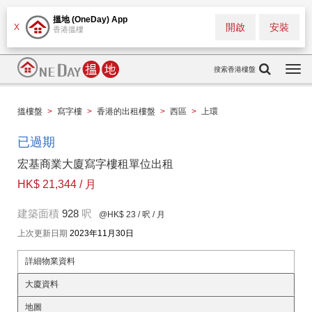
搵地 (OneDay) App
開啟
安裝
X
香港搵樓
搜索香港樓盤
Togg
navi
搵樓盤
>
寫字樓
>
香港的出租樓盤
>
西區
>
上環
已過期
宏基商業大廈寫字樓租單位出租
HK$ 21,344 / 月
建築面積
928
呎
@HK$ 23
/ 呎 / 月
上次更新日期
2023年11月30日
詳細物業資料
大廈資料
地圖