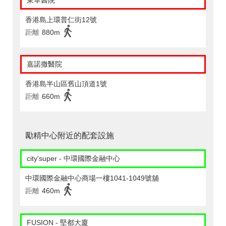
東華醫院
香港島上環普仁街12號
距離
880m
嘉諾撒醫院
香港島半山區舊山頂道1號
距離
660m
勵精中心附近的配套設施
city'super - 中環國際金融中心
中環國際金融中心商場一樓1041-1049號舖
距離
460m
FUSION - 堅都大廈