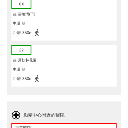
8X
往
碧瑤灣(下)
中環
站
距離
350m
22
往
薄扶林花園
中環
站
距離
350m
勵精中心附近的醫院