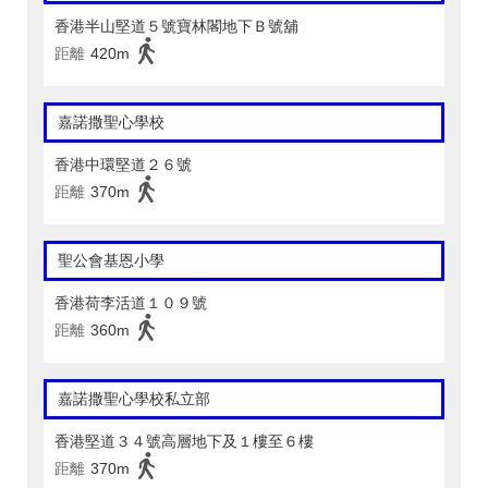
香港半山堅道５號寶林閣地下Ｂ號舖
距離
420m
嘉諾撒聖心學校
香港中環堅道２６號
距離
370m
聖公會基恩小學
香港荷李活道１０９號
距離
360m
嘉諾撒聖心學校私立部
香港堅道３４號高層地下及１樓至６樓
距離
370m