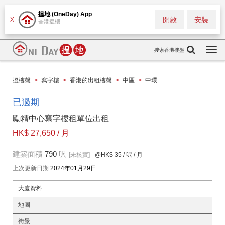
搵地 (OneDay) App
開啟
安裝
X
香港搵樓
搜索香港樓盤
Togg
navi
搵樓盤
>
寫字樓
>
香港的出租樓盤
>
中區
>
中環
已過期
勵精中心寫字樓租單位出租
HK$ 27,650 / 月
建築面積
790
呎
[未核實]
@HK$ 35
/ 呎 / 月
上次更新日期
2024年01月29日
大廈資料
地圖
街景