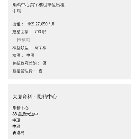
勵精中心寫字樓租單位出租
中環
出租
HK$ 27,650 / 月
建築面積
790 呎
[未核實]
樓盤類型
寫字樓
樓層
中層
包括政府差餉
否
包括管理費
否
大廈資料：勵精中心
勵精中心
88 皇后大道中
中環
中區
香港島