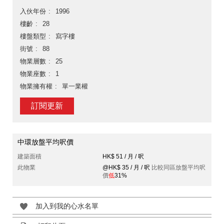
入伙年份
1996
樓齡
28
樓盤類型
寫字樓
街號
88
物業層數
25
物業座數
1
物業擁有權
單一業權
訂閱更新
中環放盤平均呎價
建築面積
HK$ 51 / 月 / 呎
此物業
@HK$ 35 / 月 / 呎
比較同區放盤平均呎
價
低
31%
加入到我的心水名單