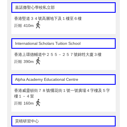
嘉諾撒聖心學校私立部
香港堅道３４號高層地下及１樓至６樓
距離
410m
International Scholars Tuition School
香港上環德輔道中２５５－２５７號錦甡大廈３樓
距離
390m
Alpha Academy Educational Centre
香港威靈頓街７８號∕擺花街１號一號廣場４字樓及５字
樓１－４室
距離
160m
昊晴研習中心