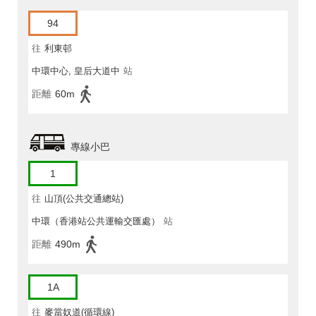
94
往
利東邨
中環中心, 皇后大道中
站
距離
60m
專線小巴
1
往
山頂(公共交通總站)
中環（香港站公共運輸交匯處）
站
距離
490m
1A
往
麥當奴道(循環線)