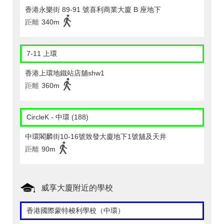
香港永樂街 89-91 號喜利商業大廈 B 座地下
距離
340m
7-11 上環
香港上環地鐵站店舖shw1
距離
360m
CircleK - 中環 (188)
中環閣麟街10-16號致發大廈地下1號舖及天井
距離
90m
威享大廈附近的學校
香港國際蒙特梭利學校（中環）