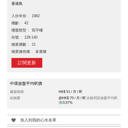
香港島
入伙年份
1982
樓齡
42
樓盤類型
寫字樓
街號
128-140
物業層數
21
物業擁有權
多業權
訂閱更新
中環放盤平均呎價
建築面積
HK$ 51 / 月 / 呎
此物業
@HK$ 70 / 月 / 呎
比較同區放盤平均呎
價
高
37%
加入到我的心水名單