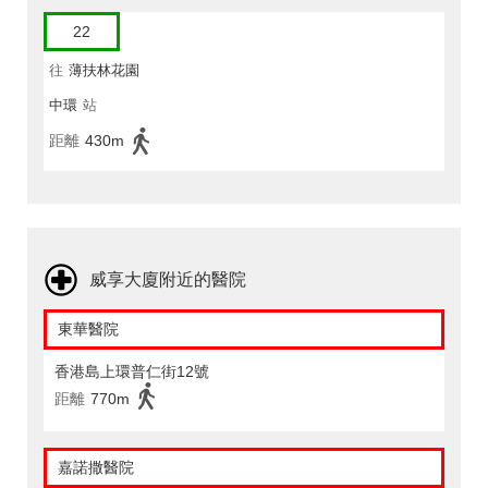
22
往
薄扶林花園
中環
站
距離
430m
威享大廈附近的醫院
東華醫院
香港島上環普仁街12號
距離
770m
嘉諾撒醫院