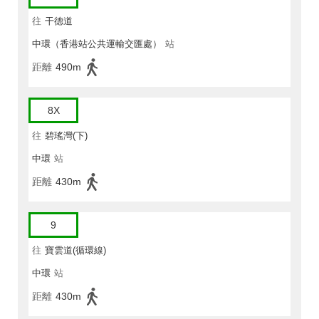
往
干德道
中環（香港站公共運輸交匯處）
站
距離
490m
8X
往
碧瑤灣(下)
中環
站
距離
430m
9
往
寶雲道(循環線)
中環
站
距離
430m