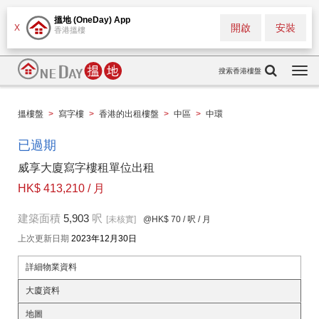
搵地 (OneDay) App
開啟
安裝
X
香港搵樓
搜索香港樓盤
Togg
navi
搵樓盤
>
寫字樓
>
香港的出租樓盤
>
中區
>
中環
已過期
威享大廈寫字樓租單位出租
HK$ 413,210 / 月
建築面積
5,903
呎
[未核實]
@HK$ 70
/ 呎 / 月
上次更新日期
2023年12月30日
詳細物業資料
大廈資料
地圖