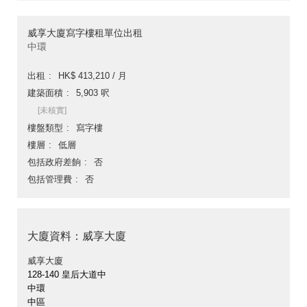
威享大廈寫字樓租單位出租
中環
出租
HK$ 413,210 / 月
建築面積
5,903 呎
[未核實]
樓盤類型
寫字樓
樓層
低層
包括政府差餉
否
包括管理費
否
大廈資料：威享大廈
威享大廈
128-140 皇后大道中
中環
中區