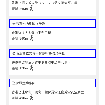
香港上環文咸東街３５－４３號文華大廈３樓
距離
260m
香港真光幼稚園（堅道）
香港堅道７５號地下至二樓
距離
360m
香港基督教女青年會戴翰芬幼兒學校
香港中環皇后大道中９９號中環中心地下
距離
120m
聖保羅堂幼稚園
香港己連拿利（鐵崗）聖保羅堂伍庭芳堂及活動室
距離
490m