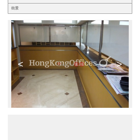
街景
<
>