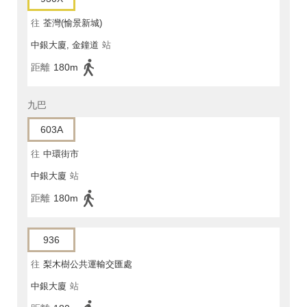
往
荃灣(愉景新城)
中銀大廈, 金鐘道
站
距離
180m
九巴
603A
往
中環街市
中銀大廈
站
距離
180m
936
往
梨木樹公共運輸交匯處
中銀大廈
站