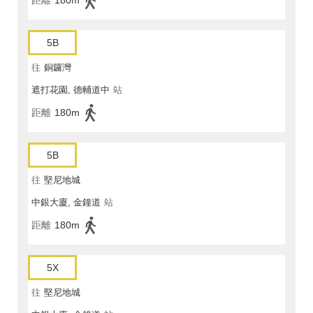
距離
180m
5B
往
銅鑼灣
遮打花園, 德輔道中
站
距離
180m
5B
往
堅尼地城
中銀大廈, 金鐘道
站
距離
180m
5X
往
堅尼地城