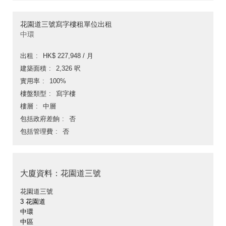
花園道三號寫字樓租單位出租
中環
出租
HK$ 227,948 / 月
建築面積
2,326 呎
實用率
100%
樓盤類型
寫字樓
樓層
中層
包括政府差餉
否
包括管理費
否
大廈資料：花園道三號
花園道三號
3 花園道
中環
中區