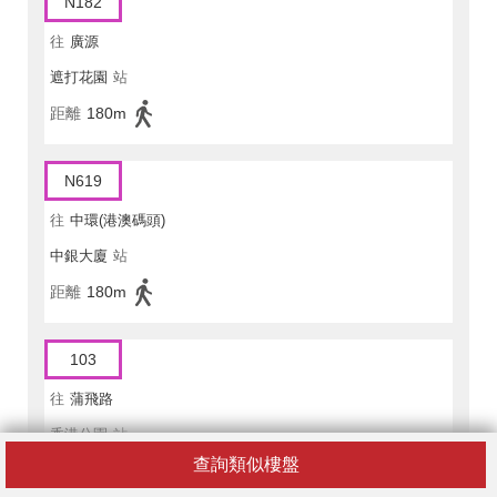
N182
往
廣源
遮打花園
站
距離
180m
N619
往
中環(港澳碼頭)
中銀大廈
站
距離
180m
103
往
蒲飛路
香港公園
站
查詢類似樓盤
距離
110m