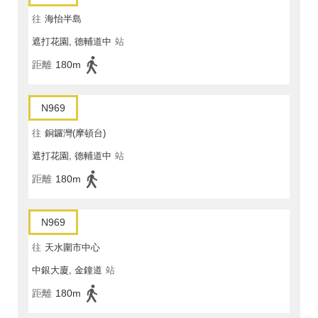
往
海怡半島
遮打花園, 德輔道中
站
距離
180m
N969
往
銅鑼灣(摩頓台)
遮打花園, 德輔道中
站
距離
180m
N969
往
天水圍市中心
中銀大廈, 金鐘道
站
距離
180m