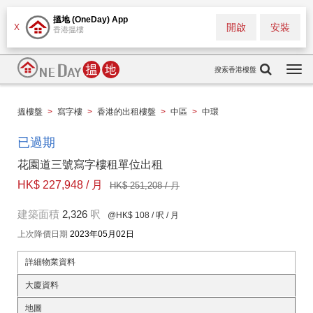
搵地 (OneDay) App
開啟
安裝
X
香港搵樓
搜索香港樓盤
Togg
navi
搵樓盤
>
寫字樓
>
香港的出租樓盤
>
中區
>
中環
已過期
花園道三號寫字樓租單位出租
HK$ 227,948 / 月
HK$ 251,208 / 月
建築面積
2,326
呎
@HK$ 108
/ 呎 / 月
上次降價日期
2023年05月02日
詳細物業資料
大廈資料
地圖