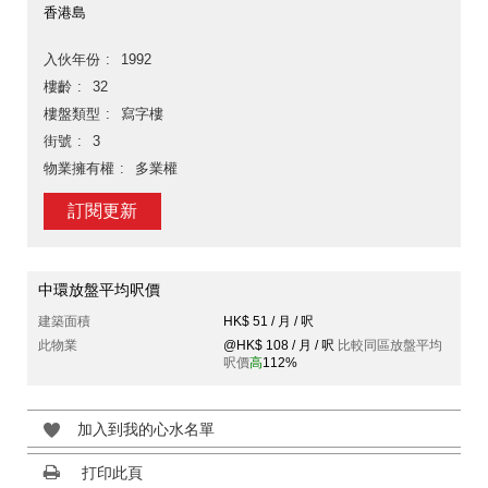
香港島
入伙年份
1992
樓齡
32
樓盤類型
寫字樓
街號
3
物業擁有權
多業權
訂閱更新
中環放盤平均呎價
建築面積
HK$ 51 / 月 / 呎
此物業
@HK$ 108 / 月 / 呎
比較同區放盤平均
呎價
高
112%
加入到我的心水名單
打印此頁