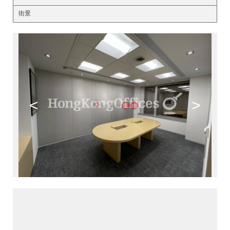
街景
<
>