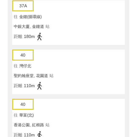
37A
往
金鐘(循環線)
中銀大廈, 金鐘道
站
距離
180m
40
往
灣仔北
聖約翰座堂, 花園道
站
距離
110m
40
往
華富(北)
香港公園, 紅棉路
站
距離
110m