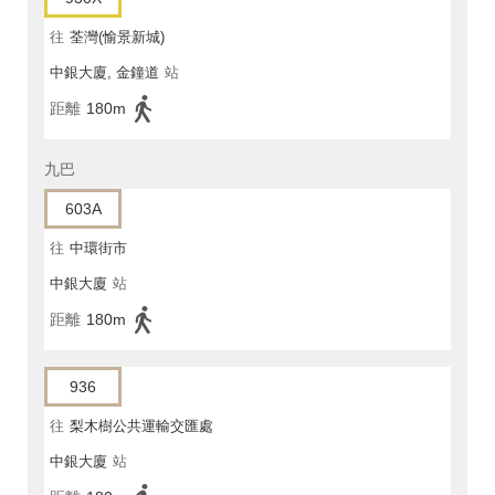
往
荃灣(愉景新城)
中銀大廈, 金鐘道
站
距離
180m
九巴
603A
往
中環街市
中銀大廈
站
距離
180m
936
往
梨木樹公共運輸交匯處
中銀大廈
站