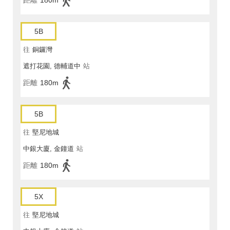
距離
180m
5B
往
銅鑼灣
遮打花園, 德輔道中
站
距離
180m
5B
往
堅尼地城
中銀大廈, 金鐘道
站
距離
180m
5X
往
堅尼地城