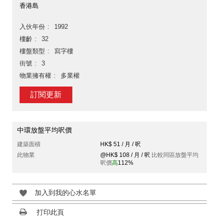
香港島
入伙年份
1992
樓齡
32
樓盤類型
寫字樓
街號
3
物業擁有權
多業權
訂閱更新
中環放盤平均呎價
建築面積
HK$ 51 / 月 / 呎
此物業
@HK$ 108 / 月 / 呎
比較同區放盤平均
呎價
高
112%
加入到我的心水名單
打印此頁