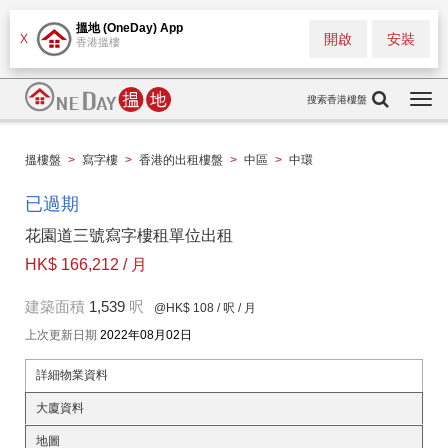
搵地 (OneDay) App
開啟
安裝
X
香港搵樓
搜索香港樓盤
Togg
navi
搵樓盤
>
寫字樓
>
香港的出租樓盤
>
中區
>
中環
已過期
花園道三號寫字樓租單位出租
HK$ 166,212 / 月
建築面積
1,539
呎
@HK$ 108
/ 呎 / 月
上次更新日期
2022年08月02日
詳細物業資料
大廈資料
地圖