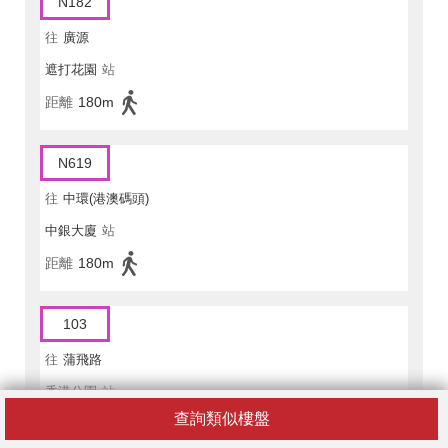
N182
往
廣源
遮打花園
站
距離
180m
N619
往
中環(港澳碼頭)
中銀大廈
站
距離
180m
103
往
蒲飛路
香港公園
站
查詢類似樓盤
距離
110m