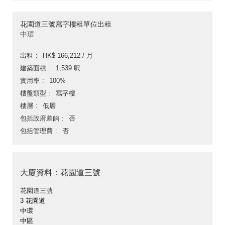
花園道三號寫字樓租單位出租
中環
出租
HK$ 166,212 / 月
建築面積
1,539 呎
實用率
100%
樓盤類型
寫字樓
樓層
低層
包括政府差餉
否
包括管理費
否
大廈資料：花園道三號
花園道三號
3 花園道
中環
中區