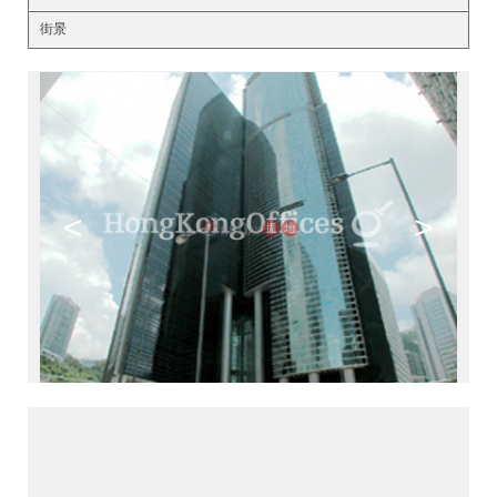
街景
<
>