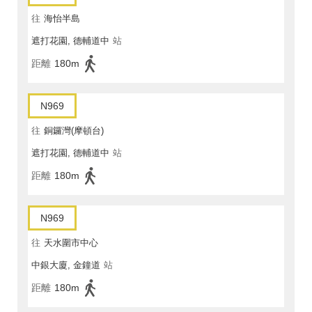
往
海怡半島
遮打花園, 德輔道中
站
距離
180m
N969
往
銅鑼灣(摩頓台)
遮打花園, 德輔道中
站
距離
180m
N969
往
天水圍市中心
中銀大廈, 金鐘道
站
距離
180m