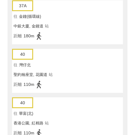
37A
往
金鐘(循環線)
中銀大廈, 金鐘道
站
距離
180m
40
往
灣仔北
聖約翰座堂, 花園道
站
距離
110m
40
往
華富(北)
香港公園, 紅棉路
站
距離
110m