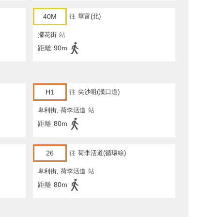
40M
往
華富(北)
擺花街
站
距離
90m
H1
往
尖沙咀(漢口道)
卑利街, 荷李活道
站
距離
80m
26
往
荷李活道(循環線)
卑利街, 荷李活道
站
距離
80m