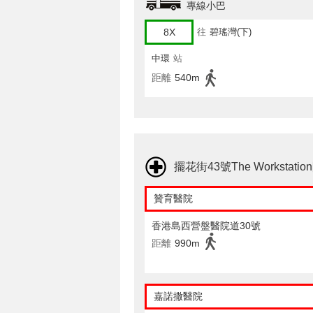
專線小巴
8X
往
碧瑤灣(下)
中環
站
距離
540m
擺花街43號The Workstat
贊育醫院
香港島西營盤醫院道30號
距離
990m
嘉諾撒醫院