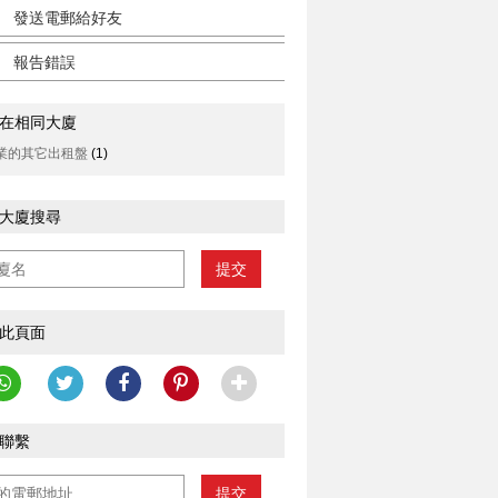
發送電郵給好友
報告錯誤
在相同大廈
業的其它出租盤
(1)
大廈搜尋
提交
此頁面
聯繫
提交