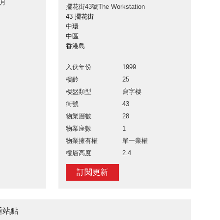
 月
擺花街43號The Workstation
43 擺花街
中環
中區
香港島
入伙年份
1999
樓齡
25
樓盤類型
寫字樓
街號
43
物業層數
28
物業座數
1
物業擁有權
單一業權
樓層高度
2.4
訂閱更新
交通站點