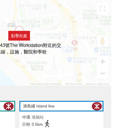
點擊此處
號The Workstation附近的交
連線，設施，醫院和學校
港島綫 Island line
中環
港鐵站
距離
0.5km