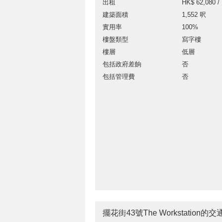
出租
HK$ 62,080 /
建築面積
1,552 呎
實用率
100%
樓盤類型
寫字樓
樓層
低層
包括政府差餉
否
包括管理費
否
擺花街43號The Workstation的