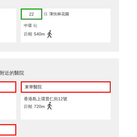
22
往
薄扶林花園
中環
站
距離
540m
ion附近的醫院
東華醫院
香港島上環普仁街12號
距離
720m