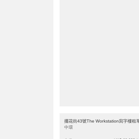
擺花街43號The Workstation寫字樓
中環