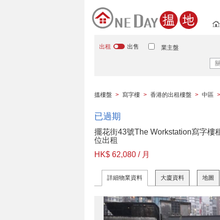
出租
出售
業主盤
搵樓盤
>
寫字樓
>
香港的出租樓盤
>
中區
已過期
擺花街43號The Workstation寫字
位出租
HK$ 62,080 / 月
詳細物業資料
大廈資料
地圖