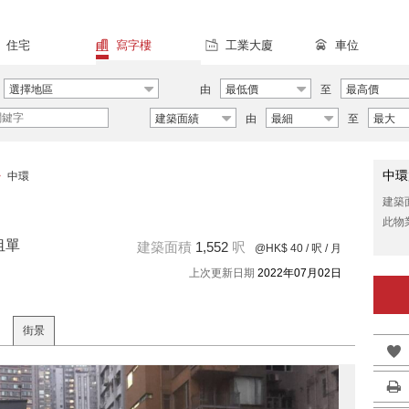
住宅
寫字樓
工業大廈
車位
選擇地區
由
最低價
至
最高價
建築面績
由
最細
至
最大
中環
>
中環
建築
此物
樓租單
建築面積
1,552
呎
@HK$ 40
/ 呎 / 月
上次更新日期
2022年07月02日
街景