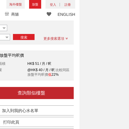
海外樓盤
放盤
登入
註冊
商舖
ENGLISH
搜索
更多搜索選項
放盤平均呎價
面積
HK$ 51 / 月 / 呎
業
@HK$ 40 / 月 / 呎
比較同區
放盤平均呎價
低
22%
查詢類似樓盤
加入到我的心水名單
打印此頁