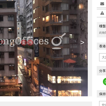
樓盤
此物
>
香港
分享
保持