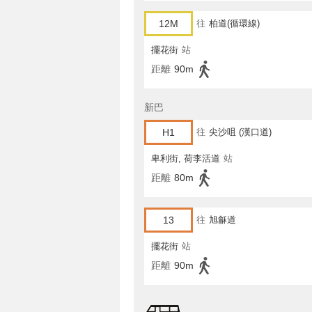
12M
往
柏道(循環線)
擺花街
站
距離
90m
新巴
H1
往
尖沙咀 (漢口道)
卑利街, 荷李活道
站
距離
80m
13
往
旭龢道
擺花街
站
距離
90m