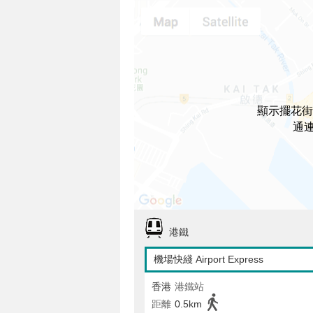
顯示擺花街43
通
港鐵
機場快綫 Airport Express
香港
港鐵站
距離
0.5km