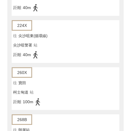
距離
40m
224X
往
尖沙咀東(循環線)
尖沙咀警署
站
距離
40m
260X
往
寶田
柯士甸道
站
距離
100m
268B
往
朗屏站