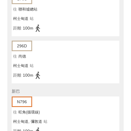
往
聯和墟總站
柯士甸道
站
距離
100m
296D
往
尚德
柯士甸道
站
距離
100m
新巴
N796
往
旺角(循環線)
柯士甸道, 彌敦道
站