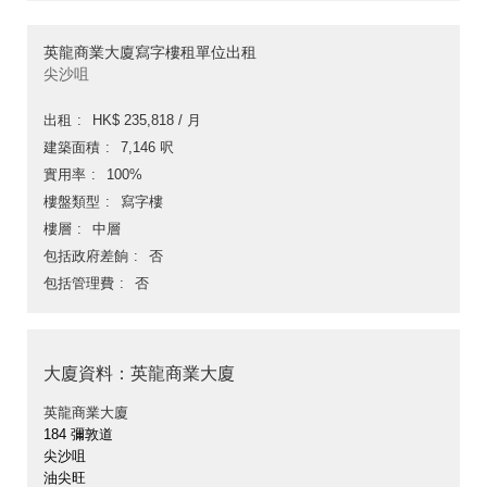
英龍商業大廈寫字樓租單位出租
尖沙咀
出租
HK$ 235,818 / 月
建築面積
7,146 呎
實用率
100%
樓盤類型
寫字樓
樓層
中層
包括政府差餉
否
包括管理費
否
大廈資料：英龍商業大廈
英龍商業大廈
184 彌敦道
尖沙咀
油尖旺