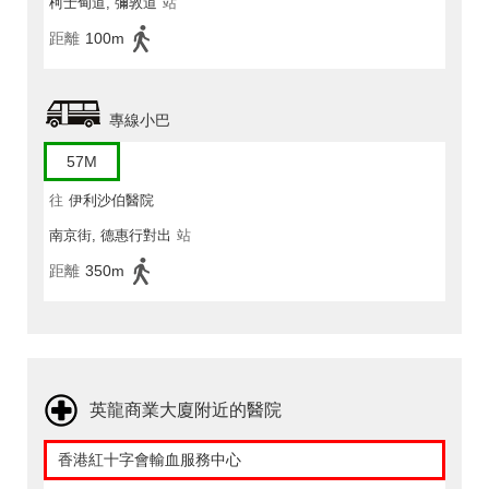
柯士甸道, 彌敦道
站
距離
100m
專線小巴
57M
往
伊利沙伯醫院
南京街, 德惠行對出
站
距離
350m
英龍商業大廈附近的醫院
香港紅十字會輸血服務中心