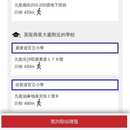
九龍廟街203-205號地下部份
距離
420m
英龍商業大廈附近的學校
廣東道官立小學
九龍尖沙咀廣東道１７８號
距離
430m
佐敦道官立小學
九龍油麻地南京街１號Ｂ
距離
480m
查詢類似樓盤
嘉諾撒聖瑪利學校