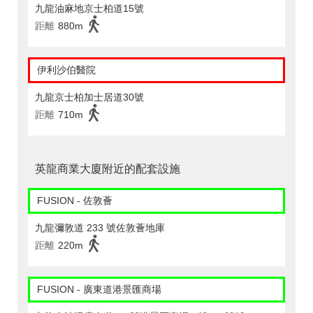
九龍油麻地京士柏道15號
距離
880m
伊利沙伯醫院
九龍京士柏加士居道30號
距離
710m
英龍商業大廈附近的配套設施
FUSION - 佐敦薈
九龍彌敦道 233 號佐敦薈地庫
距離
220m
FUSION - 廣東道港景匯商場