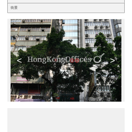
街景
<
>