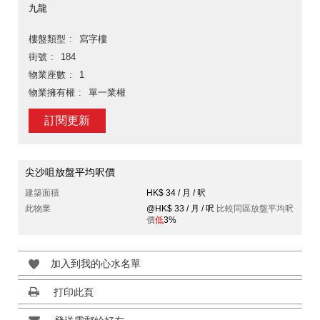
九龍
樓盤類型
寫字樓
街號
184
物業座數
1
物業擁有權
單一業權
訂閱更新
尖沙咀放盤平均呎價
建築面積
HK$ 34 / 月 / 呎
此物業
@HK$ 33 / 月 / 呎
比較同區放盤平均呎
價
低
3%
加入到我的心水名單
打印此頁