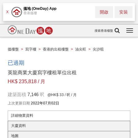
搵地 (OneDay) App
開啟
安裝
X
香港搵樓
搜索香港樓盤
Togg
navi
搵樓盤
>
寫字樓
>
香港的出租樓盤
>
油尖旺
>
尖沙咀
已過期
英龍商業大廈寫字樓租單位出租
HK$ 235,818 / 月
建築面積
7,146
呎
@HK$ 33
/ 呎 / 月
上次更新日期
2022年07月02日
詳細物業資料
大廈資料
地圖