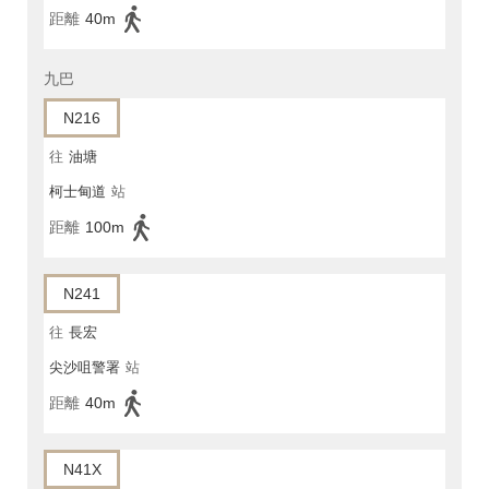
距離
40m
九巴
N216
往
油塘
柯士甸道
站
距離
100m
N241
往
長宏
尖沙咀警署
站
距離
40m
N41X