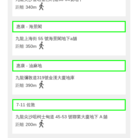
距離
340m
惠康 - 海景閣
九龍上海街 55 號海景閣地下a舖
距離
350m
惠康 - 油麻地
九龍彌敦道319號金漢大廈地庫
距離
390m
7-11 佐敦
九龍尖沙咀柯士甸道 45-53 號聯業大廈地下 A 舖
距離
200m