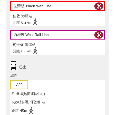
荃灣綫 Tsuen Wan Line
佐敦
港鐵站
距離
0.2km
西鐵綫 West Rail Line
柯士甸
港鐵站
距離
0.6km
巴士
城巴
A20
往
機場(地面運輸中心)
尖沙咀警署, 彌敦道
站
距離
40m