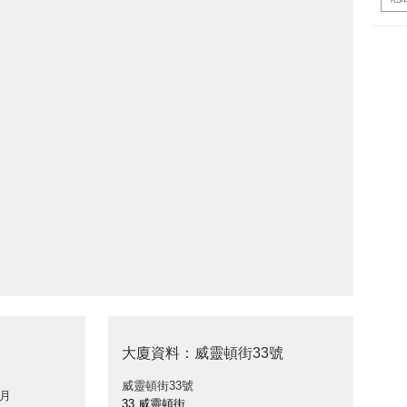
大廈資料：威靈頓街33號
威靈頓街33號
 月
33 威靈頓街