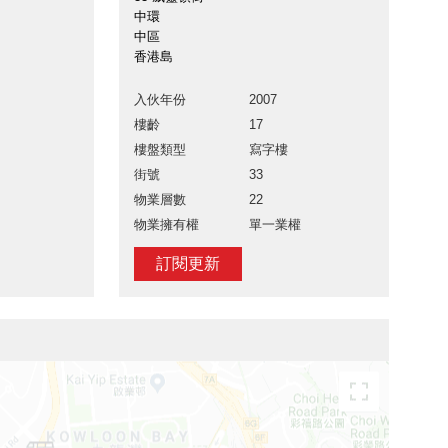
中環
中區
香港島
入伙年份
2007
樓齡
17
樓盤類型
寫字樓
街號
33
物業層數
22
物業擁有權
單一業權
訂閱更新