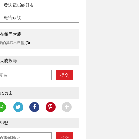
發送電郵給好友
報告錯誤
在相同大廈
業的其它出租盤
(3)
大廈搜尋
提交
此頁面
聯繫
提交