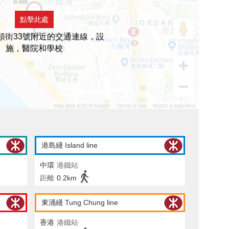
點擊此處
頓街33號附近的交通連線，設
施，醫院和學校
港島綫 Island line
中環
港鐵站
距離
0.2km
東涌綫 Tung Chung line
香港
港鐵站