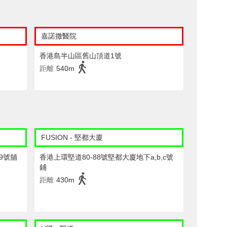
嘉諾撒醫院
香港島半山區舊山頂道1號
距離
540m
FUSION - 堅都大廈
9號舖
香港上環堅道80-88號堅都大廈地下a,b,c號
鋪
距離
430m