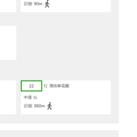
距離
90m
22
往
薄扶林花園
中環
站
距離
360m