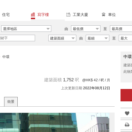
住宅
寫字樓
工業大廈
車位
選擇地區
由
最低價
至
最高價
建築面績
由
最細
至
最大
中環
>
中環
建築
此物
建築面積
1,752
呎
@HK$ 42
/ 呎 / 月
上次更新日期
2022年08月12日
街景