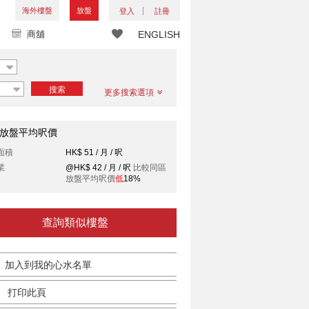
海外樓盤
放盤
登入
註冊
商舖
ENGLISH
搜索
更多搜索選項
放盤平均呎價
面積
HK$ 51 / 月 / 呎
業
@HK$ 42 / 月 / 呎
比較同區
放盤平均呎價
低
18%
查詢類似樓盤
加入到我的心水名單
打印此頁