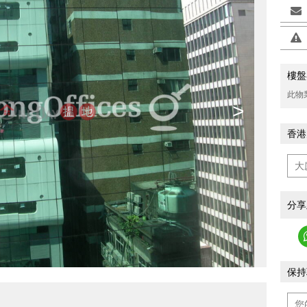
樓盤
此物
>
香港
分享
保持