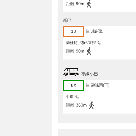
距離
90m
新巴
13
往
旭龢道
蘭桂坊, 德己立街
站
距離
90m
專線小巴
8X
往
碧瑤灣(下)
中環
站
距離
360m