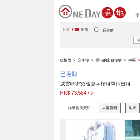
出租
出售
業主盤
搵樓盤
>
寫字樓
>
香港的出租樓盤
>
中區
已過期
威靈頓街33號寫字樓租單位出租
HK$ 73,584 / 月
詳細物業資料
大廈資料
地圖