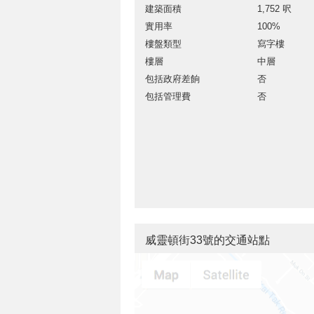
建築面積
1,752 呎
實用率
100%
樓盤類型
寫字樓
樓層
中層
包括政府差餉
否
包括管理費
否
威靈頓街33號的交通站點