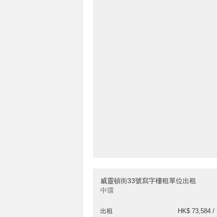
威靈頓街33號寫字樓租單位出租
中環
出租
HK$ 73,584 /