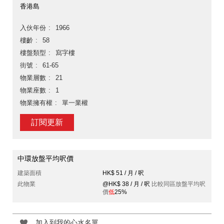
香港島
入伙年份
1966
樓齡
58
樓盤類型
寫字樓
街號
61-65
物業層數
21
物業座數
1
物業擁有權
單一業權
訂閱更新
中環放盤平均呎價
建築面積
HK$ 51 / 月 / 呎
此物業
@HK$ 38 / 月 / 呎
比較同區放盤平均呎
價
低
25%
加入到我的心水名單