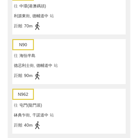
往
中環(港澳碼頭)
利源東街, 德輔道中
站
距離
70m
N90
往
海怡半島
德忌利士街, 德輔道中
站
距離
90m
N962
往
屯門(龍門居)
砵典乍街, 干諾道中
站
距離
40m