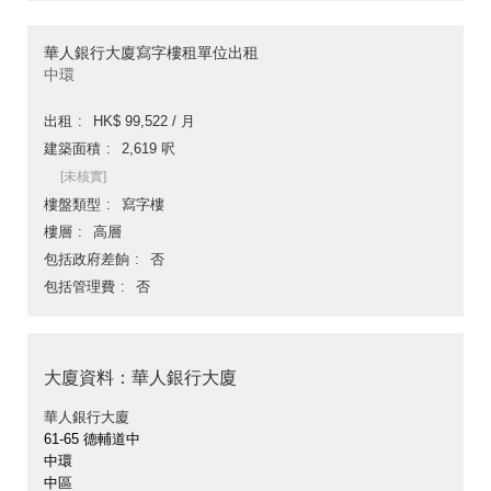
華人銀行大廈寫字樓租單位出租
中環
出租
HK$ 99,522 / 月
建築面積
2,619 呎
[未核實]
樓盤類型
寫字樓
樓層
高層
包括政府差餉
否
包括管理費
否
大廈資料：華人銀行大廈
華人銀行大廈
61-65 德輔道中
中環
中區