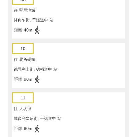
往
堅尼地城
砵典乍街, 干諾道中
站
距離
40m
10
往
北角碼頭
德忌利士街, 德輔道中
站
距離
90m
11
往
大坑徑
域多利皇后街, 干諾道中
站
距離
80m