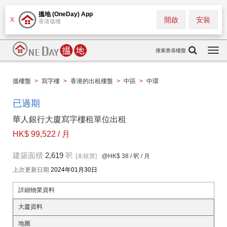
搵地 (OneDay) App
開啟
安裝
X
香港搵樓
搜索香港樓盤
Togg
navi
搵樓盤
>
寫字樓
>
香港的出租樓盤
>
中區
>
中環
已過期
華人銀行大廈寫字樓租單位出租
HK$ 99,522 / 月
建築面積
2,619
呎
[未核實]
@HK$ 38
/ 呎 / 月
上次更新日期
2024年01月30日
詳細物業資料
大廈資料
地圖