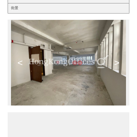
街景
<
>