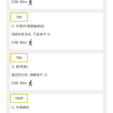
距離
80m
780
往
中環(中環渡輪碼頭)
域多利皇后街, 干諾道中
站
距離
80m
780
往
柴灣(東)
德忌利士街, 德輔道中
站
距離
90m
780P
往
中環碼頭