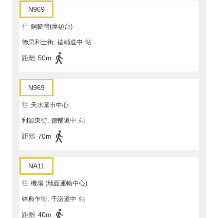
N969
往
銅鑼灣(摩頓台)
德忌利士街, 德輔道中
站
距離
50m
N969
往
天水圍市中心
利源東街, 德輔道中
站
距離
70m
NA11
往
機場 (地面運輸中心)
砵典乍街, 干諾道中
站
距離
40m