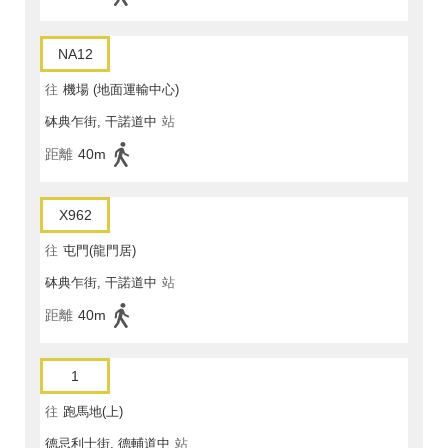
NA12
往
機場 (地面運輸中心)
砵典乍街, 干諾道中
站
距離
40m
X962
往
屯門(龍門居)
砵典乍街, 干諾道中
站
距離
40m
1
往
跑馬地(上)
德忌利士街, 德輔道中
站