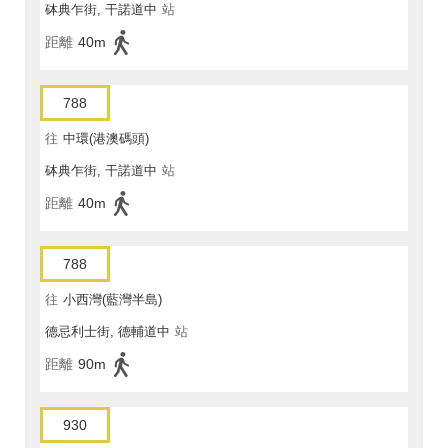
砵典乍街, 干諾道中
站
距離
40m
788
往
中環(港澳碼頭)
砵典乍街, 干諾道中
站
距離
40m
788
往
小西灣(藍灣半島)
德忌利士街, 德輔道中
站
距離
90m
930