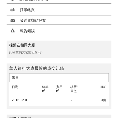
打印此頁
發送電郵給好友
報告錯誤
樓盤在相同大廈
此物業的其它出租盤
(8)
華人銀行大廈最近的成交紀錄
出售
日期
建築
實用
樓層/
HK$
2
2
ft
ft
單位
2016-12-01
-
-
-/-
3億