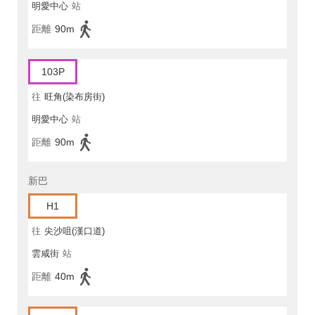
明愛中心
站
距離
90m
103P
往
旺角(染布房街)
明愛中心
站
距離
90m
新巴
H1
往
尖沙咀(漢口道)
雲咸街
站
距離
40m