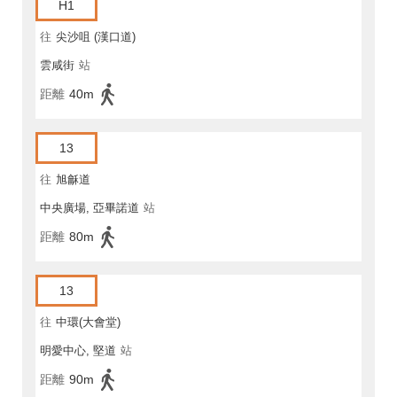
H1
往
尖沙咀 (漢口道)
雲咸街
站
距離
40m
13
往
旭龢道
中央廣場, 亞畢諾道
站
距離
80m
13
往
中環(大會堂)
明愛中心, 堅道
站
距離
90m