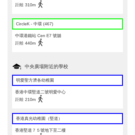
距離
310m
CircleK - 中環 (467)
中環港鐵站 Cen E7 號舖
距離
440m
中央廣場附近的學校
明愛聖方濟各幼稚園
香港中環堅道二號明愛中心
距離
210m
香港真光幼稚園（堅道）
香港堅道７５號地下至二樓