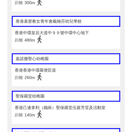
距離
300m
香港基督教女青年會戴翰芬幼兒學校
香港中環皇后大道中９９號中環中心地下
距離
480m
嘉諾撒聖心幼稚園
香港香港中環羅便臣道
距離
260m
聖保羅堂幼稚園
香港己連拿利（鐵崗）聖保羅堂伍庭芳堂及活動室
距離
140m