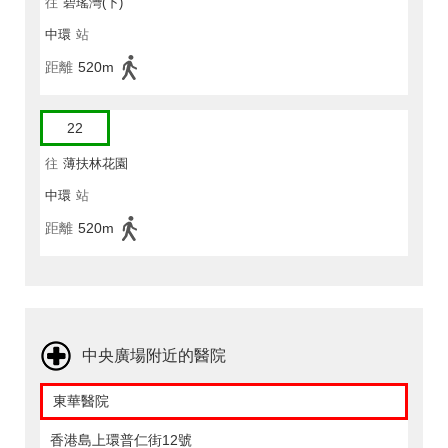
往
碧瑤灣(下)
中環
站
距離
520m
22
往
薄扶林花園
中環
站
距離
520m
中央廣場附近的醫院
東華醫院
香港島上環普仁街12號