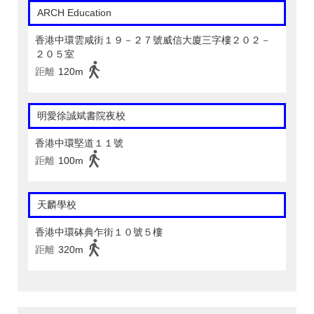
ARCH Education
香港中環雲咸街１９－２７號威信大廈三字樓２０２－
２０５室
距離
120m
明愛徐誠斌書院夜校
香港中環堅道１１號
距離
100m
天麟學校
香港中環砵典乍街１０號５樓
距離
320m