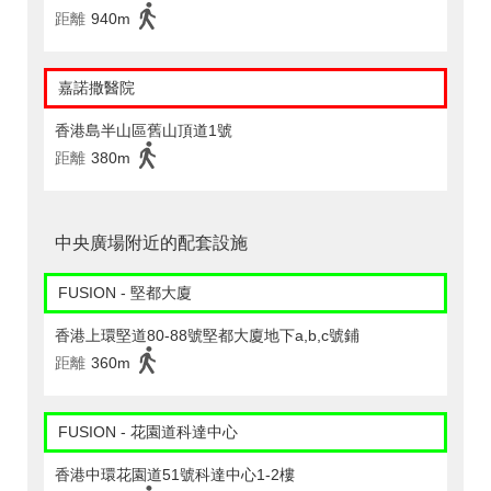
距離
940m
嘉諾撒醫院
香港島半山區舊山頂道1號
距離
380m
中央廣場附近的配套設施
FUSION - 堅都大廈
香港上環堅道80-88號堅都大廈地下a,b,c號鋪
距離
360m
FUSION - 花園道科達中心
香港中環花園道51號科達中心1-2樓