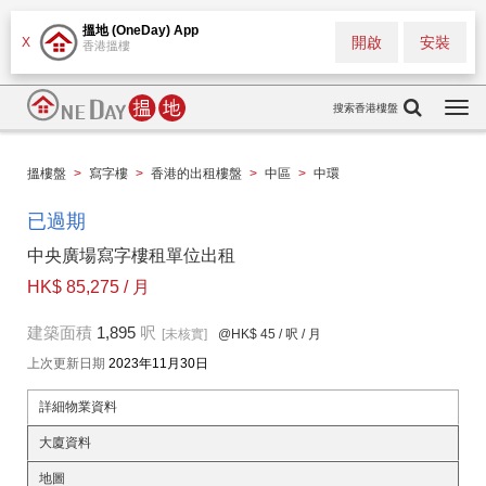
搵地 (OneDay) App
開啟
安裝
X
香港搵樓
搜索香港樓盤
Togg
navi
搵樓盤
>
寫字樓
>
香港的出租樓盤
>
中區
>
中環
已過期
中央廣場寫字樓租單位出租
HK$ 85,275 / 月
建築面積
1,895
呎
[未核實]
@HK$ 45
/ 呎 / 月
上次更新日期
2023年11月30日
詳細物業資料
大廈資料
地圖