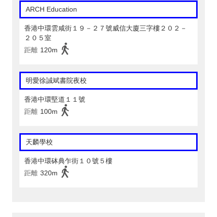
ARCH Education
香港中環雲咸街１９－２７號威信大廈三字樓２０２－
２０５室
距離
120m
明愛徐誠斌書院夜校
香港中環堅道１１號
距離
100m
天麟學校
香港中環砵典乍街１０號５樓
距離
320m