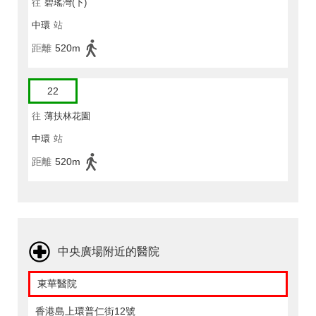
往
碧瑤灣(下)
中環
站
距離
520m
22
往
薄扶林花園
中環
站
距離
520m
中央廣場附近的醫院
東華醫院
香港島上環普仁街12號