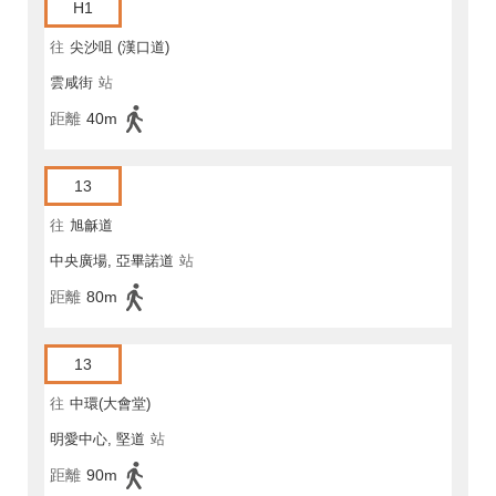
H1
往
尖沙咀 (漢口道)
雲咸街
站
距離
40m
13
往
旭龢道
中央廣場, 亞畢諾道
站
距離
80m
13
往
中環(大會堂)
明愛中心, 堅道
站
距離
90m