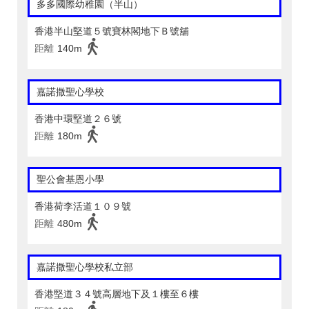
多多國際幼稚園（半山）
香港半山堅道５號寶林閣地下Ｂ號舖
距離
140m
嘉諾撒聖心學校
香港中環堅道２６號
距離
180m
聖公會基恩小學
香港荷李活道１０９號
距離
480m
嘉諾撒聖心學校私立部
香港堅道３４號高層地下及１樓至６樓