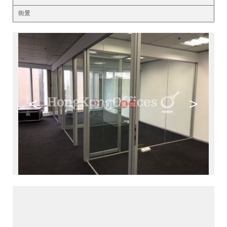
街景
<
>