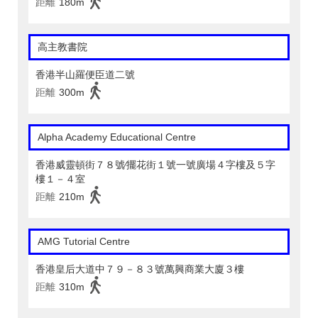
距離
180m
高主教書院
香港半山羅便臣道二號
距離
300m
Alpha Academy Educational Centre
香港威靈頓街７８號∕擺花街１號一號廣場４字樓及５字
樓１－４室
距離
210m
AMG Tutorial Centre
香港皇后大道中７９－８３號萬興商業大廈３樓
距離
310m