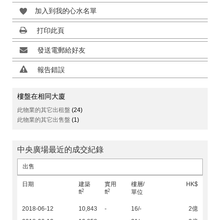
加入到我的心水名單
打印此頁
發送電郵給好友
報告錯誤
樓盤在相同大廈
此物業的其它出租盤
(24)
此物業的其它出售盤
(1)
中央廣場最近的成交紀錄
出售
日期
建築
實用
樓層/
HK$
2
2
ft
ft
單位
2018-06-12
10,843
-
16/-
2億