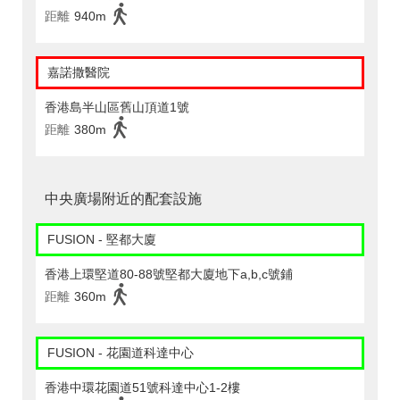
距離
940m
嘉諾撒醫院
香港島半山區舊山頂道1號
距離
380m
中央廣場附近的配套設施
FUSION - 堅都大廈
香港上環堅道80-88號堅都大廈地下a,b,c號鋪
距離
360m
FUSION - 花園道科達中心
香港中環花園道51號科達中心1-2樓