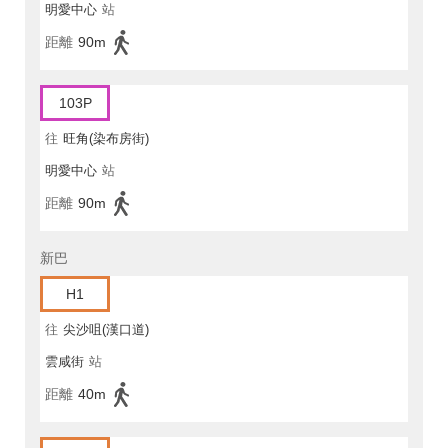
明愛中心
站
距離
90m
103P
往
旺角(染布房街)
明愛中心
站
距離
90m
新巴
H1
往
尖沙咀(漢口道)
雲咸街
站
距離
40m