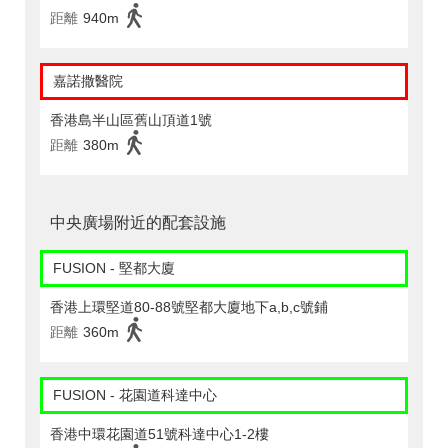
距離
940m
嘉諾撒醫院
香港島半山區舊山頂道1號
距離
380m
中央廣場附近的配套設施
FUSION - 堅都大廈
香港上環堅道80-88號堅都大廈地下a,b,c號鋪
距離
360m
FUSION - 花園道科達中心
香港中環花園道51號科達中心1-2樓