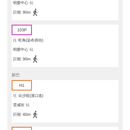
明愛中心
站
距離
90m
103P
往
旺角(染布房街)
明愛中心
站
距離
90m
新巴
H1
往
尖沙咀(漢口道)
雲咸街
站
距離
40m