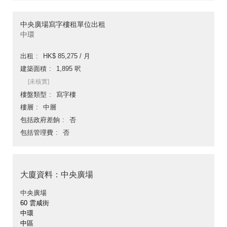
中央廣場寫字樓租單位出租
中環
出租
HK$ 85,275 / 月
建築面積
1,895 呎
[未核實]
樓盤類型
寫字樓
樓層
中層
包括政府差餉
否
包括管理費
否
大廈資料：中央廣場
中央廣場
60 雲咸街
中環
中區