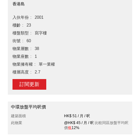
香港島
入伙年份
2001
樓齡
23
樓盤類型
寫字樓
街號
60
物業層數
38
物業座數
1
物業擁有權
單一業權
樓層高度
2.7
訂閱更新
中環放盤平均呎價
建築面積
HK$ 51 / 月 / 呎
此物業
@HK$ 45 / 月 / 呎
比較同區放盤平均呎
價
低
12%