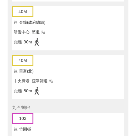
40M
往
金鐘(政府總部)
明愛中心, 堅道
站
距離
90m
40M
往
華富(北)
中央廣場, 亞畢諾道
站
距離
80m
九巴/城巴
103
往
竹園邨