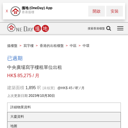
搵地 (OneDay) App
開啟
安裝
X
香港搵樓
搜索香港樓盤
Togg
navi
搵樓盤
>
寫字樓
>
香港的出租樓盤
>
中區
>
中環
已過期
中央廣場寫字樓租單位出租
HK$ 85,275 / 月
建築面積
1,895
呎
[未核實]
@HK$ 45
/ 呎 / 月
上次更新日期
2023年10月30日
詳細物業資料
大廈資料
地圖