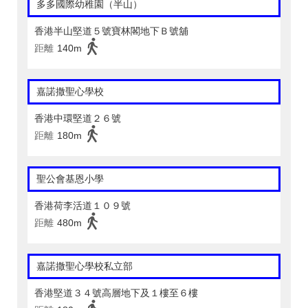
多多國際幼稚園（半山）
香港半山堅道５號寶林閣地下Ｂ號舖
距離
140m
嘉諾撒聖心學校
香港中環堅道２６號
距離
180m
聖公會基恩小學
香港荷李活道１０９號
距離
480m
嘉諾撒聖心學校私立部
香港堅道３４號高層地下及１樓至６樓