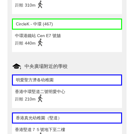
距離
310m
CircleK - 中環 (467)
中環港鐵站 Cen E7 號舖
距離
440m
中央廣場附近的學校
明愛聖方濟各幼稚園
香港中環堅道二號明愛中心
距離
210m
香港真光幼稚園（堅道）
香港堅道７５號地下至二樓