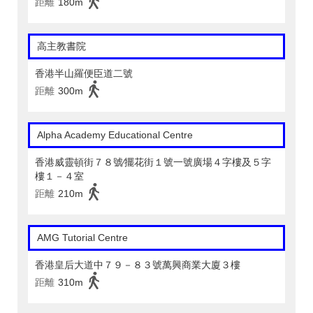
距離
180m
高主教書院
香港半山羅便臣道二號
距離
300m
Alpha Academy Educational Centre
香港威靈頓街７８號∕擺花街１號一號廣場４字樓及５字
樓１－４室
距離
210m
AMG Tutorial Centre
香港皇后大道中７９－８３號萬興商業大廈３樓
距離
310m