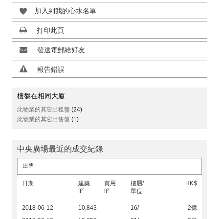
加入到我的心水名單
打印此頁
發送電郵給好友
報告錯誤
樓盤在相同大廈
此物業的其它出租盤
(24)
此物業的其它出售盤
(1)
中央廣場最近的成交紀錄
出售
日期
建築
實用
樓層/
HK$
2
2
ft
ft
單位
2018-06-12
10,843
-
16/-
2億