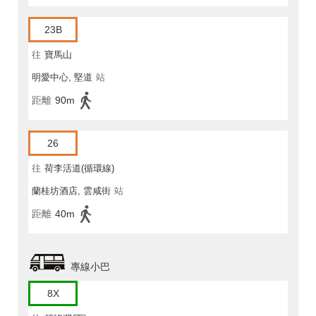
23B
往
寶馬山
明愛中心, 堅道
站
距離
90m
26
往
荷李活道(循環線)
蘭桂坊酒店, 雲咸街
站
距離
40m
專線小巴
8X