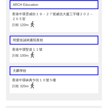
ARCH Education
香港中環雲咸街１９－２７號威信大廈三字樓２０２－
２０５室
距離
120m
明愛徐誠斌書院夜校
香港中環堅道１１號
距離
100m
天麟學校
香港中環砵典乍街１０號５樓
距離
320m