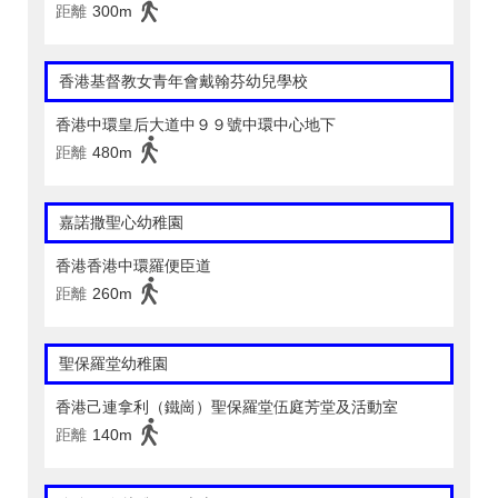
距離
300m
香港基督教女青年會戴翰芬幼兒學校
香港中環皇后大道中９９號中環中心地下
距離
480m
嘉諾撒聖心幼稚園
香港香港中環羅便臣道
距離
260m
聖保羅堂幼稚園
香港己連拿利（鐵崗）聖保羅堂伍庭芳堂及活動室
距離
140m