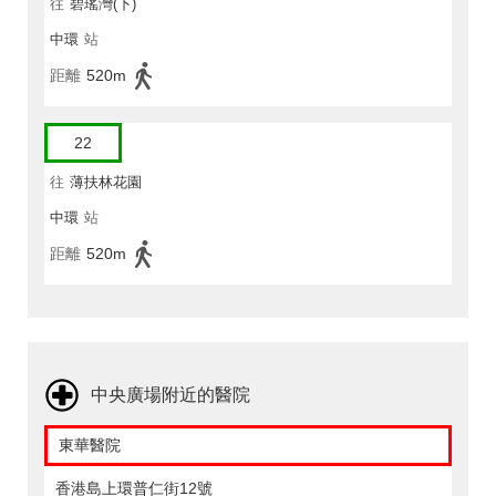
往
碧瑤灣(下)
中環
站
距離
520m
22
往
薄扶林花園
中環
站
距離
520m
中央廣場附近的醫院
東華醫院
香港島上環普仁街12號