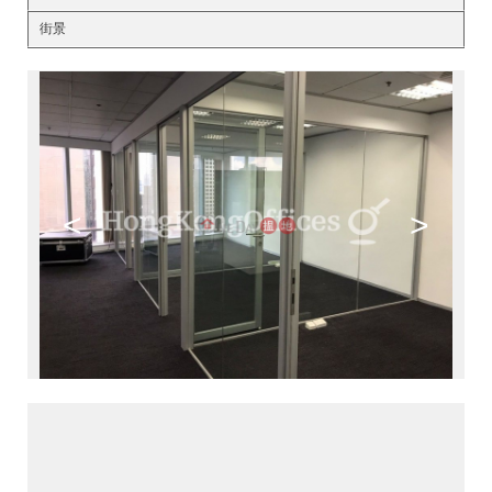
街景
<
>