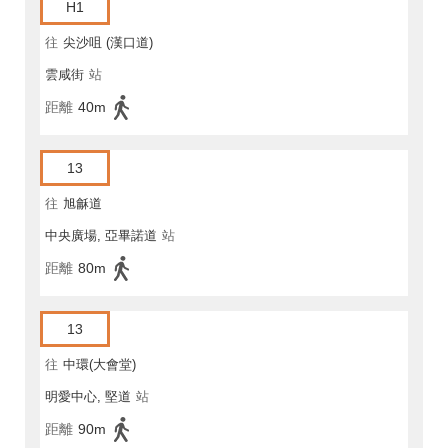
H1
往
尖沙咀 (漢口道)
雲咸街
站
距離
40m
13
往
旭龢道
中央廣場, 亞畢諾道
站
距離
80m
13
往
中環(大會堂)
明愛中心, 堅道
站
距離
90m