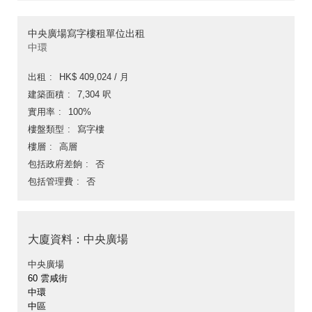
中央廣場寫字樓租單位出租
中環
出租
HK$ 409,024 / 月
建築面積
7,304 呎
實用率
100%
樓盤類型
寫字樓
樓層
高層
包括政府差餉
否
包括管理費
否
大廈資料：中央廣場
中央廣場
60 雲咸街
中環
中區