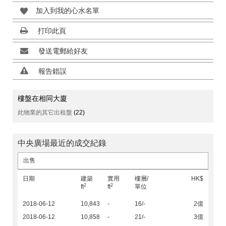
加入到我的心水名單
打印此頁
發送電郵給好友
報告錯誤
樓盤在相同大廈
此物業的其它出租盤
(22)
中央廣場最近的成交紀錄
出售
日期
建築
實用
樓層/
HK$
2
2
ft
ft
單位
2018-06-12
10,843
-
16/-
2億
2018-06-12
10,858
-
21/-
3億