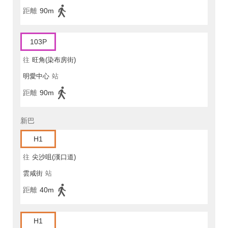
距離
90m
103P
往
旺角(染布房街)
明愛中心
站
距離
90m
新巴
H1
往
尖沙咀(漢口道)
雲咸街
站
距離
40m
H1