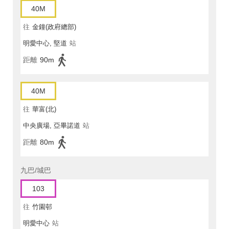
40M
往
金鐘(政府總部)
明愛中心, 堅道
站
距離
90m
40M
往
華富(北)
中央廣場, 亞畢諾道
站
距離
80m
九巴/城巴
103
往
竹園邨
明愛中心
站