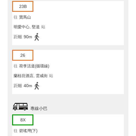
23B
往
寶馬山
明愛中心, 堅道
站
距離
90m
26
往
荷李活道(循環線)
蘭桂坊酒店, 雲咸街
站
距離
40m
專線小巴
8X
往
碧瑤灣(下)