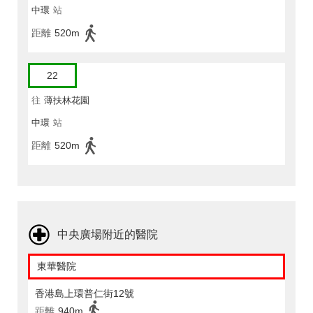
中環
站
距離
520m
22
往
薄扶林花園
中環
站
距離
520m
中央廣場附近的醫院
東華醫院
香港島上環普仁街12號
距離
940m