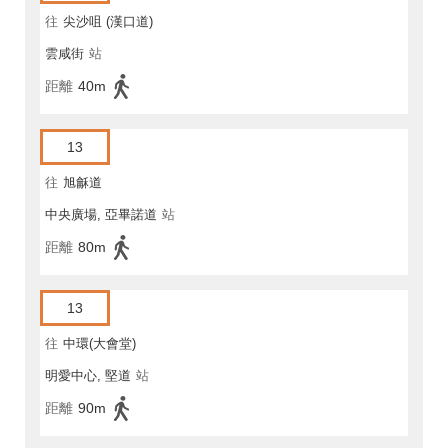
往
尖沙咀 (漢口道)
雲咸街
站
距離
40m
13
往
旭龢道
中央廣場, 亞畢諾道
站
距離
80m
13
往
中環(大會堂)
明愛中心, 堅道
站
距離
90m