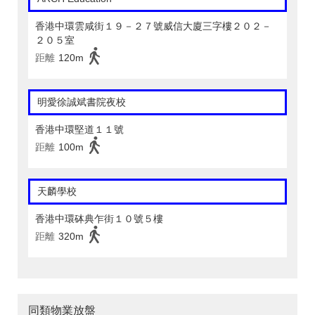
香港中環雲咸街１９－２７號威信大廈三字樓２０２－
２０５室
距離
120m
明愛徐誠斌書院夜校
香港中環堅道１１號
距離
100m
天麟學校
香港中環砵典乍街１０號５樓
距離
320m
同類物業放盤