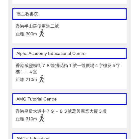
高主教書院
香港半山羅便臣道二號
距離
300m
Alpha Academy Educational Centre
香港威靈頓街７８號∕擺花街１號一號廣場４字樓及５字
樓１－４室
距離
210m
AMG Tutorial Centre
香港皇后大道中７９－８３號萬興商業大廈３樓
距離
310m
ARCH Education