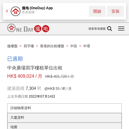
搵地 (OneDay) App
開啟
安裝
X
香港搵樓
搜索香港樓盤
Togg
navi
搵樓盤
>
寫字樓
>
香港的出租樓盤
>
中區
>
中環
已過期
中央廣場寫字樓租單位出租
HK$ 409,024 / 月
HK$ 401,720 / 月
建築面積
7,304
呎
@HK$ 55
/ 呎 / 月
上次升價日期
2022年07月14日
詳細物業資料
大廈資料
地圖