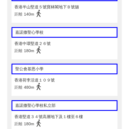
香港半山堅道５號寶林閣地下Ｂ號舖
距離
140m
嘉諾撒聖心學校
香港中環堅道２６號
距離
180m
聖公會基恩小學
香港荷李活道１０９號
距離
480m
嘉諾撒聖心學校私立部
香港堅道３４號高層地下及１樓至６樓
距離
180m