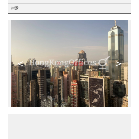
街景
<
>