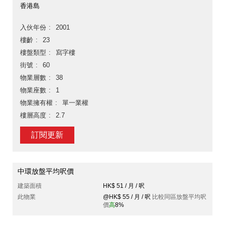
香港島
入伙年份
2001
樓齡
23
樓盤類型
寫字樓
街號
60
物業層數
38
物業座數
1
物業擁有權
單一業權
樓層高度
2.7
訂閱更新
中環放盤平均呎價
建築面積
HK$ 51 / 月 / 呎
此物業
@HK$ 55 / 月 / 呎
比較同區放盤平均呎
價
高
8%