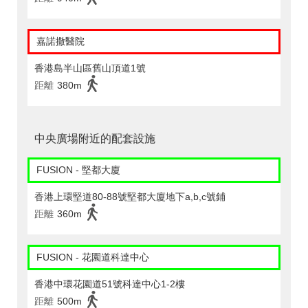
嘉諾撒醫院
香港島半山區舊山頂道1號
距離
380m
中央廣場附近的配套設施
FUSION - 堅都大廈
香港上環堅道80-88號堅都大廈地下a,b,c號鋪
距離
360m
FUSION - 花園道科達中心
香港中環花園道51號科達中心1-2樓
距離
500m