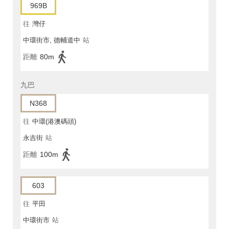
969B
往
灣仔
中環街市, 德輔道中
站
距離
80m
九巴
N368
往
中環(港澳碼頭)
永吉街
站
距離
100m
603
往
平田
中環街市
站