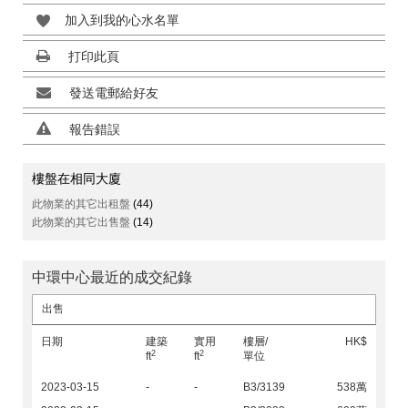
加入到我的心水名單
打印此頁
發送電郵給好友
報告錯誤
樓盤在相同大廈
此物業的其它出租盤
(44)
此物業的其它出售盤
(14)
中環中心最近的成交紀錄
出售
日期
建築
實用
樓層/
HK$
2
2
ft
ft
單位
2023-03-15
-
-
B3/3139
538萬