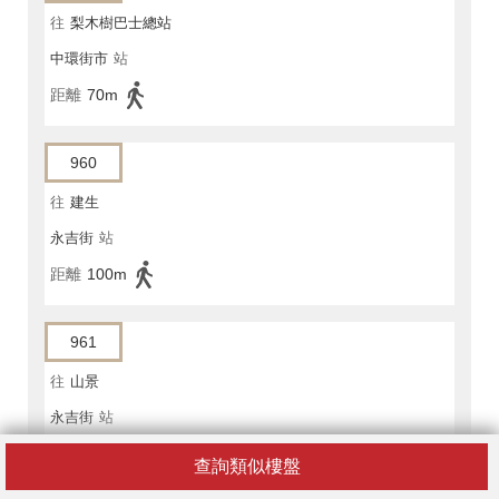
往
梨木樹巴士總站
中環街市
站
距離
70m
960
往
建生
永吉街
站
距離
100m
961
往
山景
永吉街
站
距離
100m
查詢類似樓盤