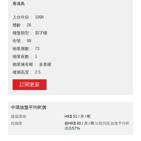
香港島
入伙年份
1998
樓齡
26
樓盤類型
寫字樓
街號
99
物業層數
73
物業座數
1
物業擁有權
多業權
樓層高度
2.5
訂閱更新
中環放盤平均呎價
建築面積
HK$ 51 / 月 / 呎
此物業
@HK$ 80 / 月 / 呎
比較同區放盤平均呎
價
高
57%