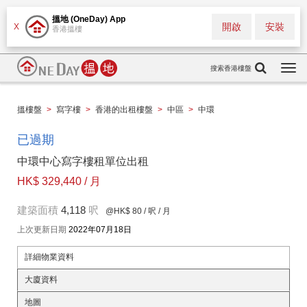
搵地 (OneDay) App
開啟
安裝
X
香港搵樓
搜索香港樓盤
Togg
navi
搵樓盤
>
寫字樓
>
香港的出租樓盤
>
中區
>
中環
已過期
中環中心寫字樓租單位出租
HK$ 329,440 / 月
建築面積
4,118
呎
@HK$ 80
/ 呎 / 月
上次更新日期
2022年07月18日
詳細物業資料
大廈資料
地圖