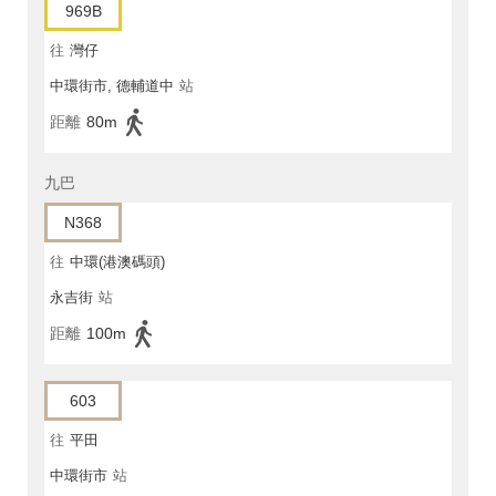
969B
往
灣仔
中環街市, 德輔道中
站
距離
80m
九巴
N368
往
中環(港澳碼頭)
永吉街
站
距離
100m
603
往
平田
中環街市
站