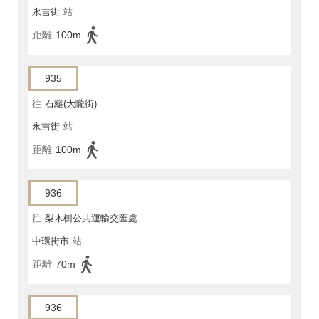
永吉街
站
距離
100m
935
往
石籬(大隴街)
永吉街
站
距離
100m
936
往
梨木樹公共運輸交匯處
中環街市
站
距離
70m
936