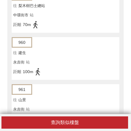
往
梨木樹巴士總站
中環街市
站
距離
70m
960
往
建生
永吉街
站
距離
100m
961
往
山景
永吉街
站
距離
100m
查詢類似樓盤