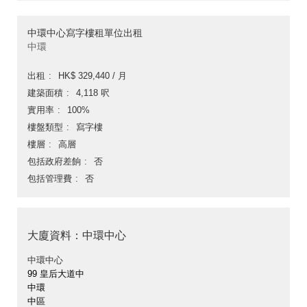
中環中心寫字樓租單位出租
中環
出租
HK$ 329,440 / 月
建築面積
4,118 呎
實用率
100%
樓盤類型
寫字樓
樓層
高層
包括政府差餉
否
包括管理費
否
大廈資料：中環中心
中環中心
99 皇后大道中
中環
中區