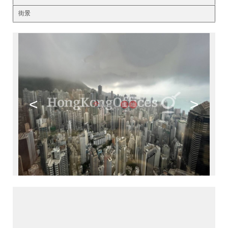
街景
<
>