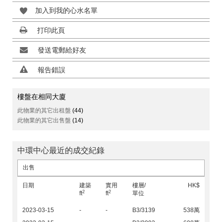
加入到我的心水名單
打印此頁
發送電郵給好友
報告錯誤
樓盤在相同大廈
此物業的其它出租盤
(44)
此物業的其它出售盤
(14)
中環中心最近的成交紀錄
出售
日期
建築
實用
樓層/
HK$
2
2
ft
ft
單位
2023-03-15
-
-
B3/3139
538萬