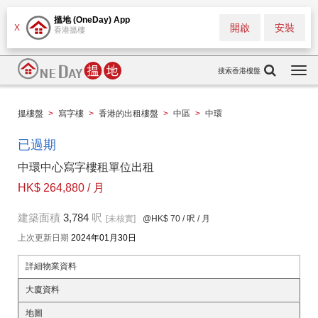
搵地 (OneDay) App
開啟
安裝
X
香港搵樓
搜索香港樓盤
Togg
navi
搵樓盤
>
寫字樓
>
香港的出租樓盤
>
中區
>
中環
已過期
中環中心寫字樓租單位出租
HK$ 264,880 / 月
建築面積
3,784
呎
[未核實]
@HK$ 70
/ 呎 / 月
上次更新日期
2024年01月30日
詳細物業資料
大廈資料
地圖