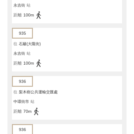
永吉街
站
距離
100m
935
往
石籬(大隴街)
永吉街
站
距離
100m
936
往
梨木樹公共運輸交匯處
中環街市
站
距離
70m
936