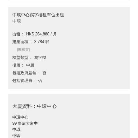
中環中心寫字樓租單位出租
中環
出租
HK$ 264,880 / 月
建築面積
3,784 呎
[未核實]
樓盤類型
寫字樓
樓層
中層
包括政府差餉
否
包括管理費
否
大廈資料：中環中心
中環中心
99 皇后大道中
中環
中區