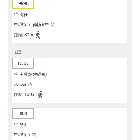
969B
往
灣仔
中環街市, 德輔道中
站
距離
80m
九巴
N368
往
中環(港澳碼頭)
永吉街
站
距離
100m
603
往
平田
中環街市
站