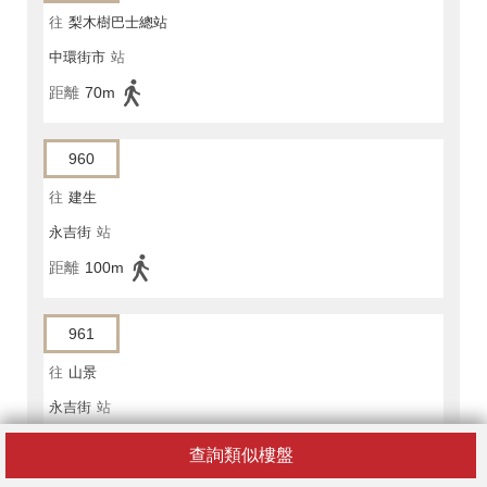
往
梨木樹巴士總站
中環街市
站
距離
70m
960
往
建生
永吉街
站
距離
100m
961
往
山景
永吉街
站
距離
100m
查詢類似樓盤