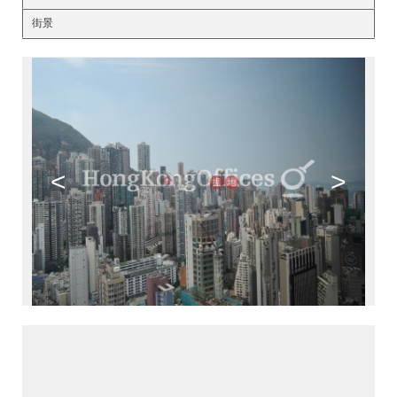
街景
<
>