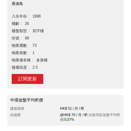
香港島
入伙年份
1998
樓齡
26
樓盤類型
寫字樓
街號
99
物業層數
73
物業座數
1
物業擁有權
多業權
樓層高度
2.5
訂閱更新
中環放盤平均呎價
建築面積
HK$ 51 / 月 / 呎
此物業
@HK$ 70 / 月 / 呎
比較同區放盤平均呎
價
高
37%