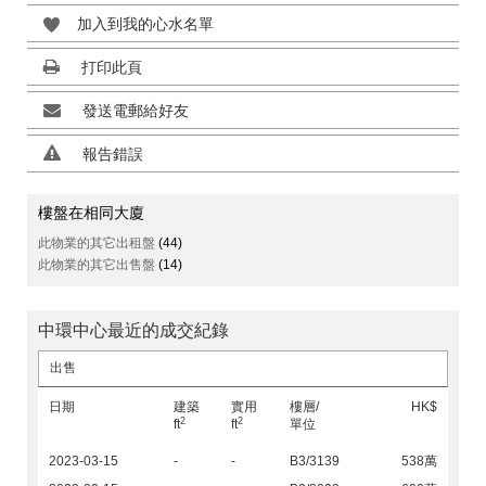
加入到我的心水名單
打印此頁
發送電郵給好友
報告錯誤
樓盤在相同大廈
此物業的其它出租盤
(44)
此物業的其它出售盤
(14)
中環中心最近的成交紀錄
出售
日期
建築
實用
樓層/
HK$
2
2
ft
ft
單位
2023-03-15
-
-
B3/3139
538萬