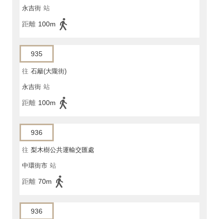
永吉街
站
距離
100m
935
往
石籬(大隴街)
永吉街
站
距離
100m
936
往
梨木樹公共運輸交匯處
中環街市
站
距離
70m
936