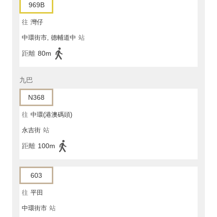
969B
往
灣仔
中環街市, 德輔道中
站
距離
80m
九巴
N368
往
中環(港澳碼頭)
永吉街
站
距離
100m
603
往
平田
中環街市
站