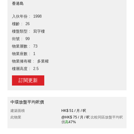
香港島
入伙年份
1998
樓齡
26
樓盤類型
寫字樓
街號
99
物業層數
73
物業座數
1
物業擁有權
多業權
樓層高度
2.5
訂閱更新
中環放盤平均呎價
建築面積
HK$ 51 / 月 / 呎
此物業
@HK$ 75 / 月 / 呎
比較同區放盤平均呎
價
高
47%