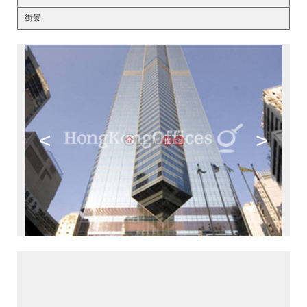
街景
<
>