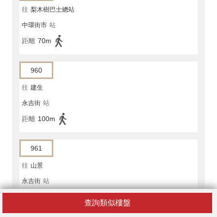
往
梨木樹巴士總站
中環街市
站
距離
70m
960
往
建生
永吉街
站
距離
100m
961
往
山景
永吉街
站
距離
100m
查詢類似樓盤