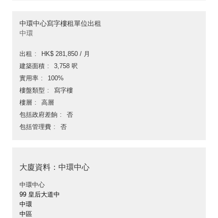
中環中心寫字樓租單位出租
中環
出租
HK$ 281,850 / 月
建築面積
3,758 呎
實用率
100%
樓盤類型
寫字樓
樓層
高層
包括政府差餉
否
包括管理費
否
大廈資料：中環中心
中環中心
99 皇后大道中
中環
中區