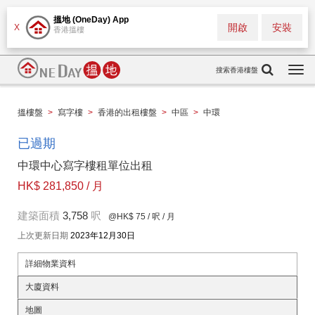
搵地 (OneDay) App
開啟
安裝
X
香港搵樓
搜索香港樓盤
Togg
navi
搵樓盤
>
寫字樓
>
香港的出租樓盤
>
中區
>
中環
已過期
中環中心寫字樓租單位出租
HK$ 281,850 / 月
建築面積
3,758
呎
@HK$ 75
/ 呎 / 月
上次更新日期
2023年12月30日
詳細物業資料
大廈資料
地圖