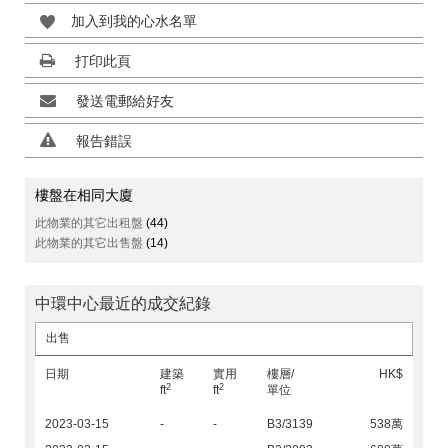
加入到我的心水名單
打印此頁
發送電郵給好友
報告錯誤
樓盤在相同大廈
此物業的其它出租盤
(44)
此物業的其它出售盤
(14)
中環中心最近的成交紀錄
出售
日期
建築
實用
樓層/
HK$
2
2
ft
ft
單位
2023-03-15
-
-
B3/3139
538萬