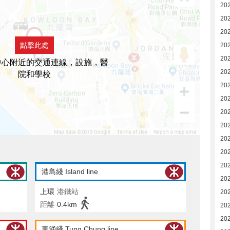
20
20
20
點擊此處
20
20
中心附近的交通連線，設施，醫
20
院和學校
20
20
20
20
20
20
20
港島綫 Island line
20
上環
港鐵站
20
距離
0.4km
20
20
東涌綫 Tung Chung line