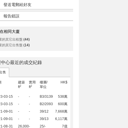
發送電郵給好友
報告錯誤
在相同大廈
業的其它出租盤
(44)
業的其它出售盤
(14)
環中心最近的成交紀錄
出售
期
建築
實用
樓層/
HK$
2
2
ft
ft
單位
23-03-15
-
-
B3/3139
538萬
23-03-15
-
-
B2/2093
600萬
21-09-01
-
-
39/12
7,668萬
21-09-01
-
-
39/13
6,117萬
21-08-31
26,000
-
25/-
7億