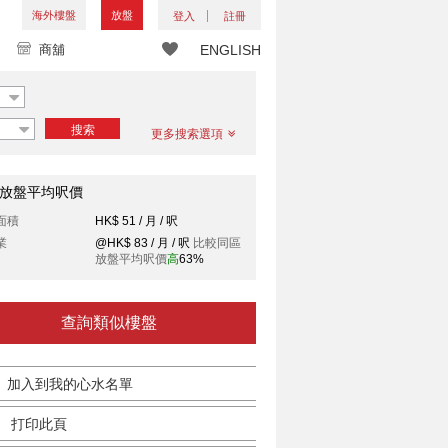
海外樓盤
放盤
登入
註冊
商舖
ENGLISH
搜索
更多搜索選項
放盤平均呎價
面積
HK$ 51 / 月 / 呎
業
@HK$ 83 / 月 / 呎
比較同區
放盤平均呎價
高
63%
查詢類似樓盤
加入到我的心水名單
打印此頁