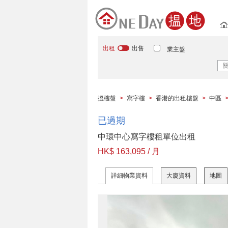
出租
出售
業主盤
搵樓盤
>
寫字樓
>
香港的出租樓盤
>
中區
已過期
中環中心寫字樓租單位出租
HK$ 163,095 / 月
詳細物業資料
大廈資料
地圖