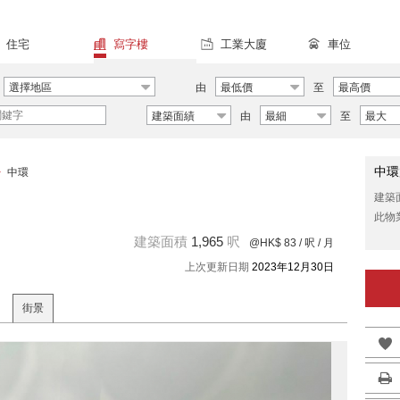
住宅
寫字樓
工業大廈
車位
選擇地區
由
最低價
至
最高價
建築面績
由
最細
至
最大
中環
>
中環
建築
此物
建築面積
1,965
呎
@HK$ 83
/ 呎 / 月
上次更新日期
2023年12月30日
街景