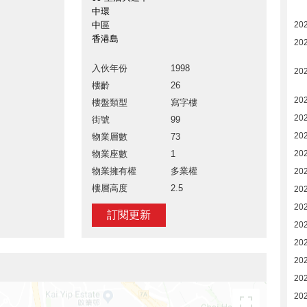
中環
中區
20
香港島
20
入伙年份
1998
20
樓齡
26
20
樓盤類型
寫字樓
20
街號
99
20
物業層數
73
物業座數
1
20
物業擁有權
多業權
20
樓層高度
2.5
20
20
訂閱更新
20
20
20
20
20