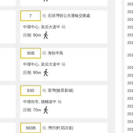
20
20
7
往
石排灣邨公共運輸交匯處
20
中環中心, 皇后大道中
站
20
距離
90m
20
20
90B
往
海怡半島
20
中環中心, 皇后大道中
站
20
距離
90m
20
20
930
往
荃灣(愉景新城)
20
20
中環街市, 德輔道中
站
20
距離
70m
20
20
969B
往
灣仔(軒尼詩道)
20