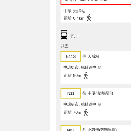
中環
港鐵站
距離
0.4km
巴士
城巴
E11S
往
天后站
中環街市, 德輔道中
站
距離
80m
N11
往
中環(港澳碼頭)
中環街市, 德輔道中
站
距離
70m
N8X
往
小西灣(藍灣半島)