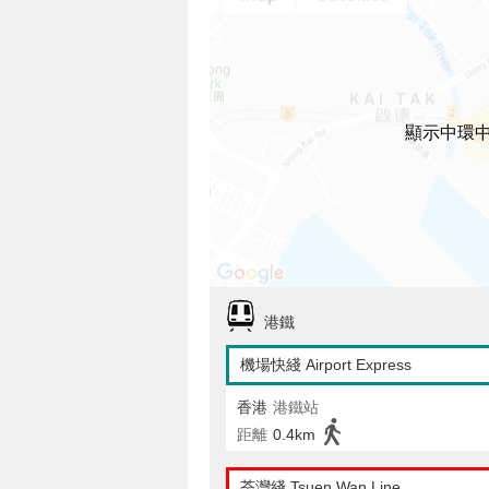
顯示中環
港鐵
機場快綫 Airport Express
香港
港鐵站
距離
0.4km
荃灣綫 Tsuen Wan Line