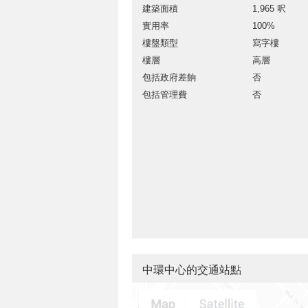
建築面積
1,965 呎
實用率
100%
樓盤類型
寫字樓
樓層
高層
包括政府差餉
否
包括管理費
否
中環中心的交通站點