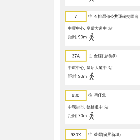
7
往
石排灣邨公共運輸交匯處
中環中心, 皇后大道中
站
距離
90m
37A
往
金鐘(循環線)
中環中心, 皇后大道中
站
距離
90m
930
往
灣仔北
中環街市, 德輔道中
站
距離
70m
930X
往
荃灣(愉景新城)