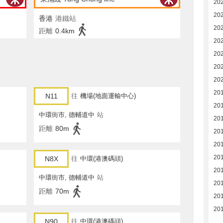
20
20
香港
港鐵站
20
距離
0.4km
20
20
20
20
20
N11
往
機場(地面運輸中心)
20
中環街市, 德輔道中
站
201
距離
80m
201
20
20
N8X
往
中環(港澳碼頭)
20
中環街市, 德輔道中
站
20
距離
70m
20
20
N90
往
中環(港澳碼頭)