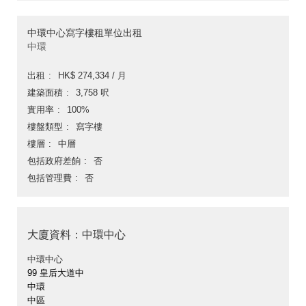
中環中心寫字樓租單位出租
中環
出租
HK$ 274,334 / 月
建築面積
3,758 呎
實用率
100%
樓盤類型
寫字樓
樓層
中層
包括政府差餉
否
包括管理費
否
大廈資料：中環中心
中環中心
99 皇后大道中
中環
中區