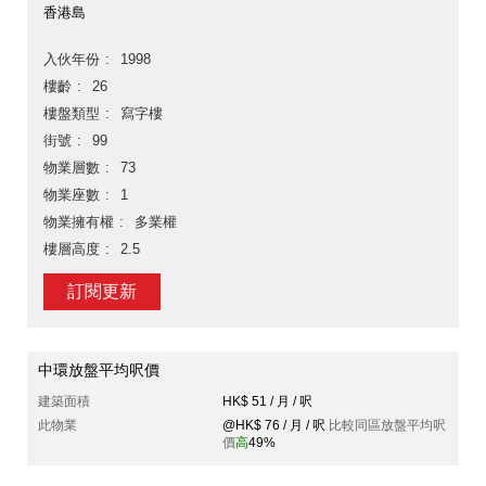
香港島
入伙年份
1998
樓齡
26
樓盤類型
寫字樓
街號
99
物業層數
73
物業座數
1
物業擁有權
多業權
樓層高度
2.5
訂閱更新
中環放盤平均呎價
建築面積
HK$ 51 / 月 / 呎
此物業
@HK$ 76 / 月 / 呎
比較同區放盤平均呎
價
高
49%