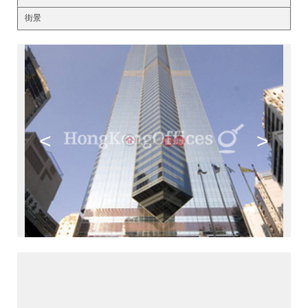
街景
<
>