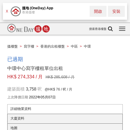
搵地 (OneDay) App
開啟
安裝
X
香港搵樓
搜索香港樓盤
Togg
navi
搵樓盤
>
寫字樓
>
香港的出租樓盤
>
中區
>
中環
已過期
中環中心寫字樓租單位出租
HK$ 274,334 / 月
HK$ 285,608 / 月
建築面積
3,758
呎
@HK$ 76
/ 呎 / 月
上次降價日期
2022年05月07日
詳細物業資料
大廈資料
地圖