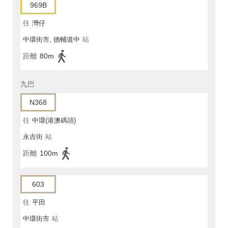
969B
往
灣仔
中環街市, 德輔道中
站
距離
80m
九巴
N368
往
中環(港澳碼頭)
永吉街
站
距離
100m
603
往
平田
中環街市
站