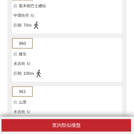
往
梨木樹巴士總站
中環街市
站
距離
70m
960
往
建生
永吉街
站
距離
100m
961
往
山景
永吉街
站
距離
100m
查詢類似樓盤