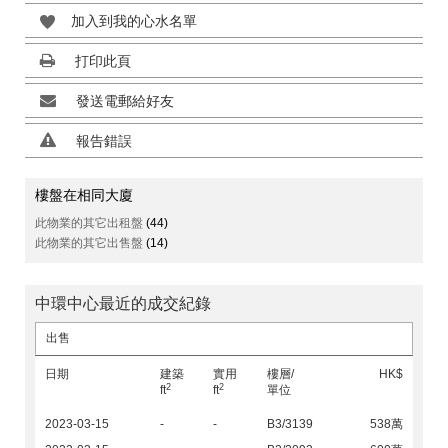
加入到我的心水名單
打印此頁
發送電郵給好友
報告錯誤
樓盤在相同大廈
此物業的其它出租盤
(44)
此物業的其它出售盤
(14)
中環中心最近的成交紀錄
出售
日期
建築
實用
樓層/
HK$
2
2
ft
ft
單位
2023-03-15
-
-
B3/3139
538萬