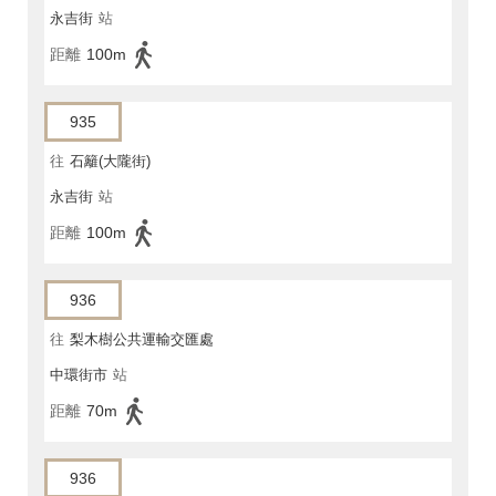
永吉街
站
距離
100m
935
往
石籬(大隴街)
永吉街
站
距離
100m
936
往
梨木樹公共運輸交匯處
中環街市
站
距離
70m
936