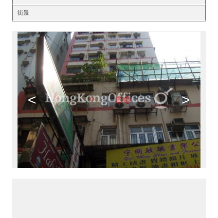
街景
<
>