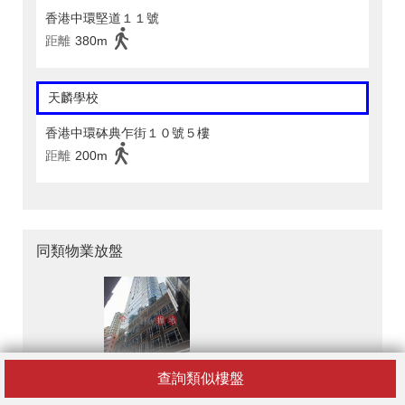
香港中環堅道１１號
距離
380m
天麟學校
香港中環砵典乍街１０號５樓
距離
200m
同類物業放盤
南和行大廈
查詢類似樓盤
HK$ 19,900 / 月