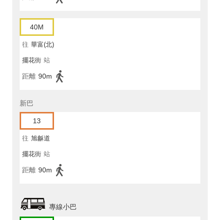
40M
往
華富(北)
擺花街
站
距離
90m
新巴
13
往
旭龢道
擺花街
站
距離
90m
專線小巴