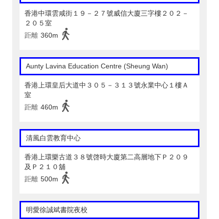
香港中環雲咸街１９－２７號威信大廈三字樓２０２－
２０５室
距離
360m
Aunty Lavina Education Centre (Sheung Wan)
香港上環皇后大道中３０５－３１３號永業中心１樓Ａ
室
距離
460m
清風白雲教育中心
香港上環樂古道３８號啓時大廈第二高層地下Ｐ２０９
及Ｐ２１０舖
距離
500m
明愛徐誠斌書院夜校