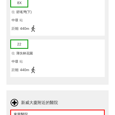
8X
往
碧瑤灣(下)
中環
站
距離
440m
22
往
薄扶林花園
中環
站
距離
440m
新威大廈附近的醫院
東華醫院