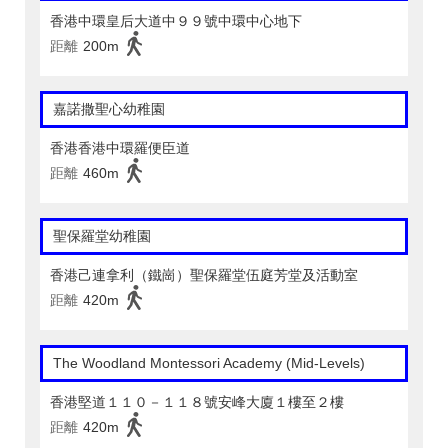
香港中環皇后大道中９９號中環中心地下
距離
200m
嘉諾撒聖心幼稚園
香港香港中環羅便臣道
距離
460m
聖保羅堂幼稚園
香港己連拿利（鐵崗）聖保羅堂伍庭芳堂及活動室
距離
420m
The Woodland Montessori Academy (Mid-Levels)
香港堅道１１０－１１８號安峰大廈１樓至２樓
距離
420m