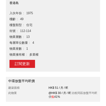
香港島
入伙年份
1975
樓齡
49
樓盤類型
住宅
街號
112-114
物業層數
13
每層單位數量
4
物業座數
1
物業擁有權
多業權
訂閱更新
中環放盤平均呎價
建築面積
HK$ 51 / 月 / 呎
此物業
@HK$ 30 / 月 / 呎
比較同區放盤平均呎
價
低
41%