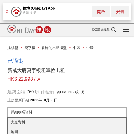
搵地 (OneDay) App
開啟
安裝
X
香港搵樓
搜索香港樓盤
Togg
navi
搵樓盤
>
寫字樓
>
香港的出租樓盤
>
中區
>
中環
已過期
新威大廈寫字樓租單位出租
HK$ 22,998 / 月
建築面積
760
呎
[未核實]
@HK$ 30
/ 呎 / 月
上次更新日期
2023年10月31日
詳細物業資料
大廈資料
地圖