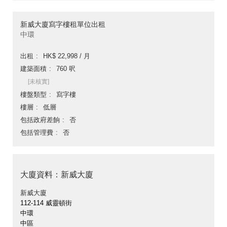
新威大廈寫字樓租單位出租
中環
出租
HK$ 22,998 / 月
建築面積
760 呎
[未核實]
樓盤類型
寫字樓
樓層
低層
包括政府差餉
否
包括管理費
否
大廈資料：新威大廈
新威大廈
112-114 威靈頓街
中環
中區