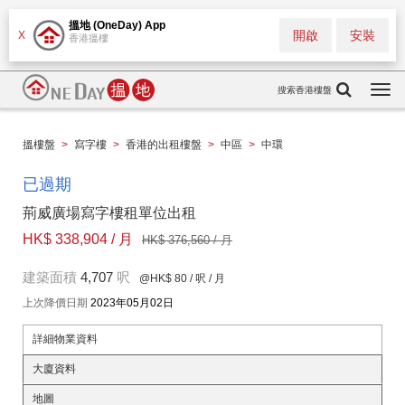
搵地 (OneDay) App
開啟
安裝
X
香港搵樓
搜索香港樓盤
Togg
navi
搵樓盤
>
寫字樓
>
香港的出租樓盤
>
中區
>
中環
已過期
荊威廣場寫字樓租單位出租
HK$ 338,904 / 月
HK$ 376,560 / 月
建築面積
4,707
呎
@HK$ 80
/ 呎 / 月
上次降價日期
2023年05月02日
詳細物業資料
大廈資料
地圖