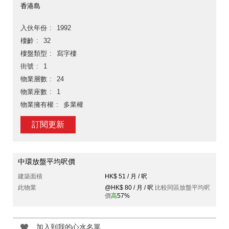
香港島
入伙年份
1992
樓齡
32
樓盤類型
寫字樓
街號
1
物業層數
24
物業座數
1
物業擁有權
多業權
訂閱更新
中環放盤平均呎價
建築面積
HK$ 51 / 月 / 呎
此物業
@HK$ 80 / 月 / 呎
比較同區放盤平均呎
價
高
57%
加入到我的心水名單