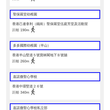
聖保羅堂幼稚園
香港己連拿利（鐵崗）聖保羅堂伍庭芳堂及活動室
距離
190m
多多國際幼稚園（半山）
香港半山堅道５號寶林閣地下Ｂ號舖
距離
260m
嘉諾撒聖心學校
香港中環堅道２６號
距離
340m
嘉諾撒聖心學校私立部