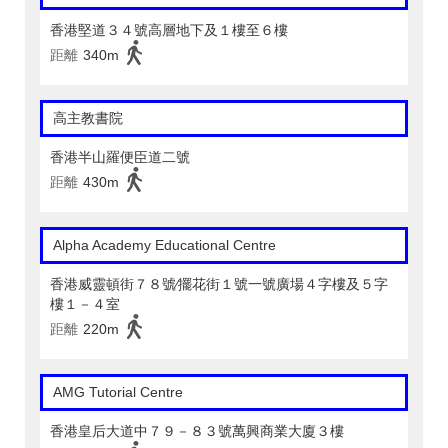
香港堅道３４號高層地下及１樓至６樓
距離
340m
高主教書院
香港半山羅便臣道二號
距離
430m
Alpha Academy Educational Centre
香港威靈頓街７８號∕擺花街１號一號廣場４字樓及５字
樓１－４室
距離
220m
AMG Tutorial Centre
香港皇后大道中７９－８３號萬興商業大廈３樓