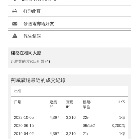
打印此頁
發送電郵給好友
報告錯誤
樓盤在相同大廈
此物業的其它出租盤
(4)
荊威廣場最近的成交紀錄
出售
日期
建築
實用
樓層/
HK$
2
2
ft
ft
單位
2022-10-05
4,397
3,210
22/-
1億
2020-06-15
-
-
09/1&2
3,200萬
2019-04-02
4,397
3,210
21/-
1億