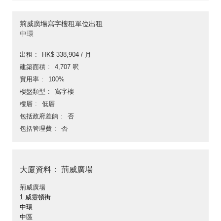
荊威廣場寫字樓租單位出租
中環
出租
HK$ 338,904 / 月
建築面積
4,707 呎
實用率
100%
樓盤類型
寫字樓
樓層
低層
包括政府差餉
否
包括管理費
否
大廈資料： 荊威廣場
荊威廣場
1 威靈頓街
中環
中區