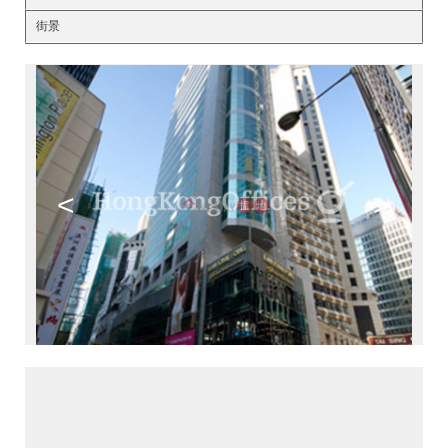
街景
<
>