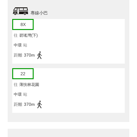
專線小巴
8X
往
碧瑤灣(下)
中環
站
距離
370m
22
往
薄扶林花園
中環
站
距離
370m