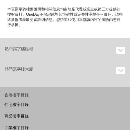
本頁顯示的樓盤說明和相關信息均由地產代理或業主或第三方提供的
樓盤資料。OneDay不保證或對其準確性或完整性承擔任何責任。請聯
絡放盤者獲取更多詳細信息。您訪問和使用本協議內容的風險由您自
行承擔。
熱門寫字樓區域
熱門寫字樓大廈
香港樓宇目錄
住宅樓宇目錄
商業樓宇目錄
工業樓宇目錄