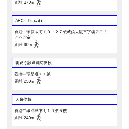
距離
270m
ARCH Education
香港中環雲咸街１９－２７號威信大廈三字樓２０２－
２０５室
距離
90m
明愛徐誠斌書院夜校
香港中環堅道１１號
距離
230m
天麟學校
香港中環砵典乍街１０號５樓
距離
240m