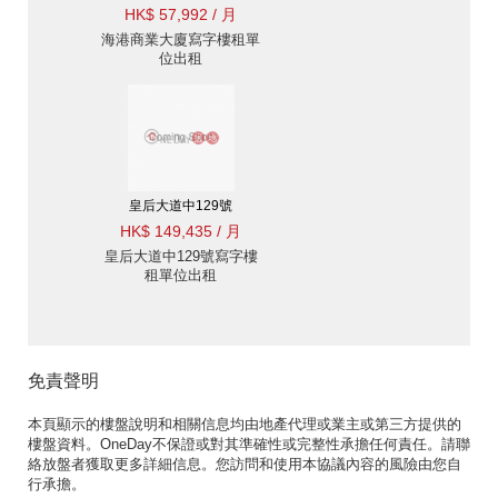
HK$ 57,992 / 月
海港商業大廈寫字樓租單
位出租
皇后大道中129號
HK$ 149,435 / 月
皇后大道中129號寫字樓
租單位出租
免責聲明
本頁顯示的樓盤說明和相關信息均由地產代理或業主或第三方提供的
樓盤資料。OneDay不保證或對其準確性或完整性承擔任何責任。請聯
絡放盤者獲取更多詳細信息。您訪問和使用本協議內容的風險由您自
行承擔。