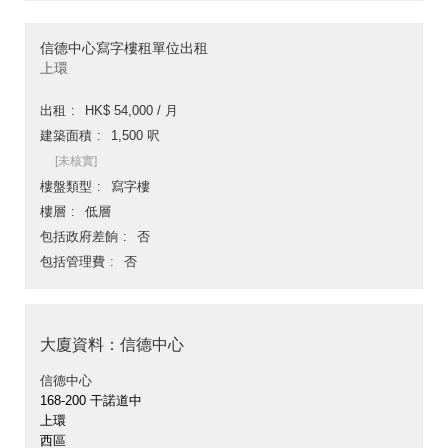
信德中心寫字樓租單位出租
上環
出租
HK$ 54,000 / 月
建築面積
1,500 呎
[未核實]
樓盤類型
寫字樓
樓層
低層
包括政府差餉
否
包括管理費
否
大廈資料：信德中心
信德中心
168-200 干諾道中
上環
西區