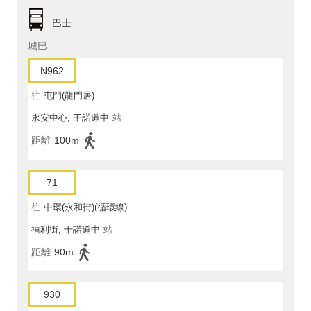
巴士
城巴
N962
往
屯門(龍門居)
永安中心, 干諾道中
站
距離
100m
71
往
中環(永和街)(循環線)
禧利街, 干諾道中
站
距離
90m
930