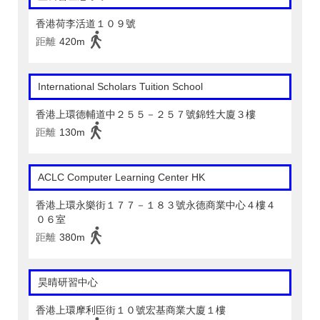
香港荷李活道１０９號
距離
420m
International Scholars Tuition School
香港上環德輔道中２５５－２５７號錦甡大廈３樓
距離
130m
ACLC Computer Learning Center HK
香港上環永樂街１７７－１８３號永德商業中心４樓４
０６室
距離
380m
昊晴研習中心
香港上環摩利臣街１０號宏基商業大廈１樓