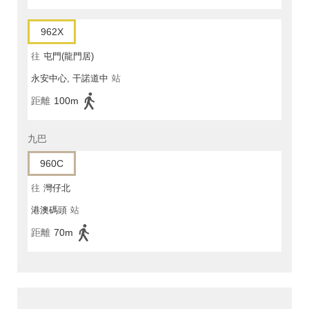
962X
往
屯門(龍門居)
永安中心, 干諾道中
站
距離
100m
九巴
960C
往
灣仔北
港澳碼頭
站
距離
70m