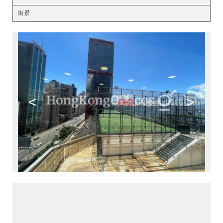
街景
<
>