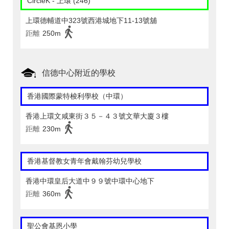
CircleK - 上環 (246)
上環德輔道中323號西港城地下11-13號舖
距離
250m
信德中心附近的學校
香港國際蒙特梭利學校（中環）
香港上環文咸東街３５－４３號文華大廈３樓
距離
230m
香港基督教女青年會戴翰芬幼兒學校
香港中環皇后大道中９９號中環中心地下
距離
360m
聖公會基恩小學