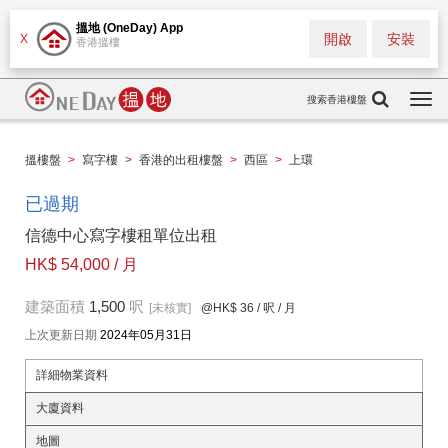
搵地 (OneDay) App
開啟
安裝
X
香港搵樓
搜索香港樓盤
Togg
navi
搵樓盤
>
寫字樓
>
香港的出租樓盤
>
西區
>
上環
已過期
信德中心寫字樓租單位出租
HK$ 54,000 / 月
建築面積
1,500
呎
[未核實]
@HK$ 36
/ 呎 / 月
上次更新日期
2024年05月31日
詳細物業資料
大廈資料
地圖