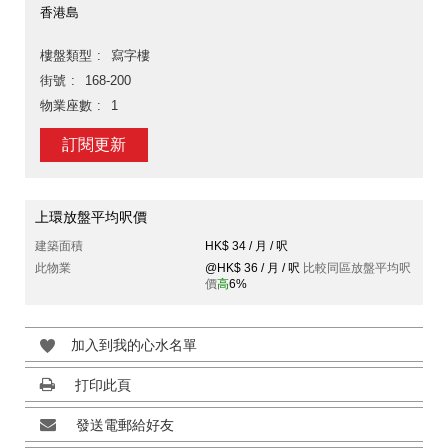
香港島
樓盤類型
寫字樓
街號
168-200
物業座數
1
訂閱更新
上環放盤平均呎價
建築面積
HK$ 34 / 月 / 呎
此物業
@HK$ 36 / 月 / 呎
比較同區放盤平均呎
價
高
6%
加入到我的心水名單
打印此頁
發送電郵給好友