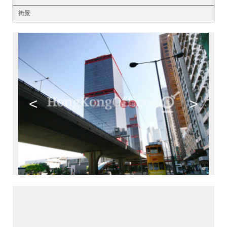
街景
<
>