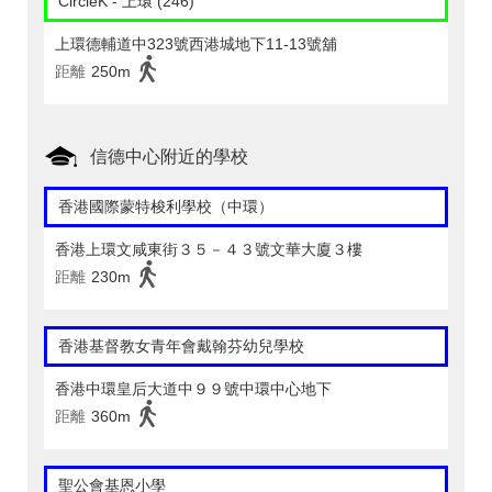
CircleK - 上環 (246)
上環德輔道中323號西港城地下11-13號舖
距離
250m
信德中心附近的學校
香港國際蒙特梭利學校（中環）
香港上環文咸東街３５－４３號文華大廈３樓
距離
230m
香港基督教女青年會戴翰芬幼兒學校
香港中環皇后大道中９９號中環中心地下
距離
360m
聖公會基恩小學