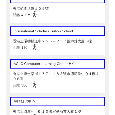
香港荷李活道１０９號
距離
420m
International Scholars Tuition School
香港上環德輔道中２５５－２５７號錦甡大廈３樓
距離
130m
ACLC Computer Learning Center HK
香港上環永樂街１７７－１８３號永德商業中心４樓４
０６室
距離
380m
昊晴研習中心
香港上環摩利臣街１０號宏基商業大廈１樓