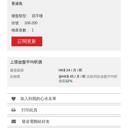
香港島
樓盤類型
寫字樓
街號
168-200
物業座數
1
訂閱更新
上環放盤平均呎價
建築面積
HK$ 34 / 月 / 呎
此物業
@HK$ 45 / 月 / 呎
比較同區放盤平均呎
價
高
32%
加入到我的心水名單
打印此頁
發送電郵給好友