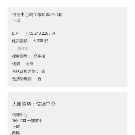
信德中心寫字樓租單位出租
上環
出租
HK$ 240,210 / 月
建築面積
5,338 呎
[未核實]
樓盤類型
寫字樓
樓層
高層
包括政府差餉
否
包括管理費
否
大廈資料：信德中心
信德中心
168-200 干諾道中
上環
西區