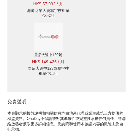
HK$ 57,992 / 月
海港商業大廈寫字樓租單
位出租
皇后大道中129號
HK$ 149,435 / 月
皇后大道中129號寫字樓
租單位出租
免責聲明
本頁顯示的樓盤說明和相關信息均由地產代理或業主或第三方提供的
樓盤資料。OneDay不保證或對其準確性或完整性承擔任何責任。請聯
絡放盤者獲取更多詳細信息。您訪問和使用本協議內容的風險由您自
行承擔。