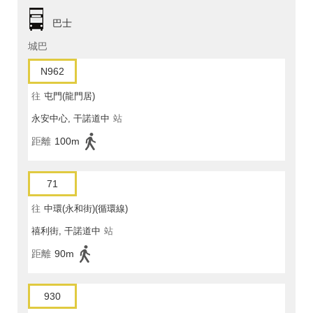
巴士
城巴
N962
往
屯門(龍門居)
永安中心, 干諾道中
站
距離
100m
71
往
中環(永和街)(循環線)
禧利街, 干諾道中
站
距離
90m
930