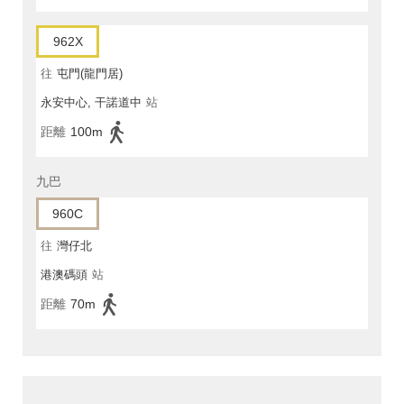
962X
往
屯門(龍門居)
永安中心, 干諾道中
站
距離
100m
九巴
960C
往
灣仔北
港澳碼頭
站
距離
70m