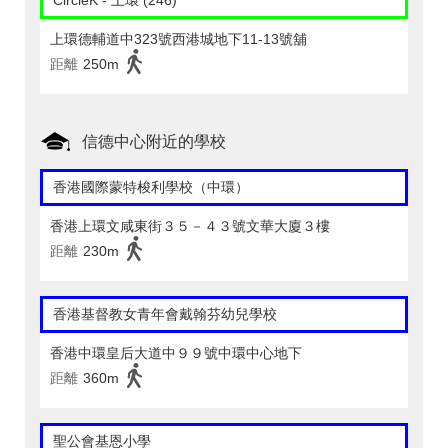
CircleK - 上環 (246)
上環德輔道中323號西港城地下11-13號舖
距離
250m
信德中心附近的學校
香港國際蒙特梭利學校（中環）
香港上環文咸東街３５－４３號文華大廈３樓
距離
230m
香港基督教女青年會戴翰芬幼兒學校
香港中環皇后大道中９９號中環中心地下
距離
360m
聖公會基恩小學