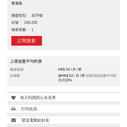
香港島
樓盤類型
寫字樓
街號
168-200
物業座數
1
訂閱更新
上環放盤平均呎價
建築面積
HK$ 34 / 月 / 呎
此物業
@HK$ 52 / 月 / 呎
比較同區放盤平均呎
價
高
53%
加入到我的心水名單
打印此頁
發送電郵給好友