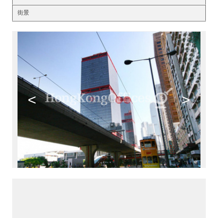
街景
<
>