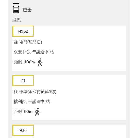
巴士
城巴
N962
往
屯門(龍門居)
永安中心, 干諾道中
站
距離
100m
71
往
中環(永和街)(循環線)
禧利街, 干諾道中
站
距離
90m
930