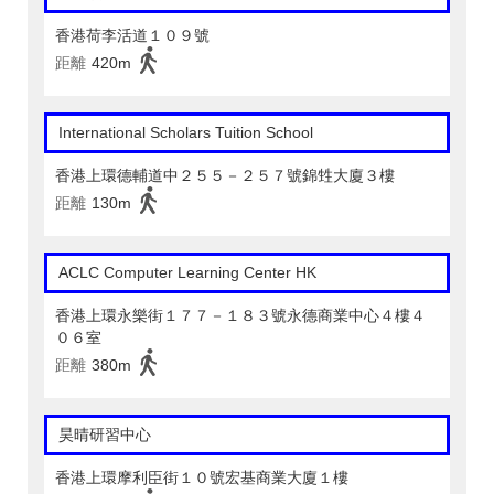
香港荷李活道１０９號
距離
420m
International Scholars Tuition School
香港上環德輔道中２５５－２５７號錦甡大廈３樓
距離
130m
ACLC Computer Learning Center HK
香港上環永樂街１７７－１８３號永德商業中心４樓４
０６室
距離
380m
昊晴研習中心
香港上環摩利臣街１０號宏基商業大廈１樓