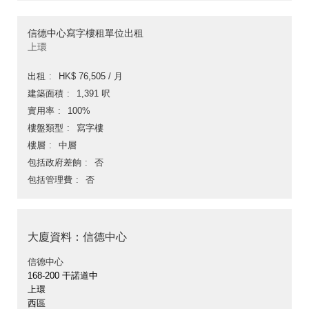
信德中心寫字樓租單位出租
上環
出租
HK$ 76,505 / 月
建築面積
1,391 呎
實用率
100%
樓盤類型
寫字樓
樓層
中層
包括政府差餉
否
包括管理費
否
大廈資料：信德中心
信德中心
168-200 干諾道中
上環
西區