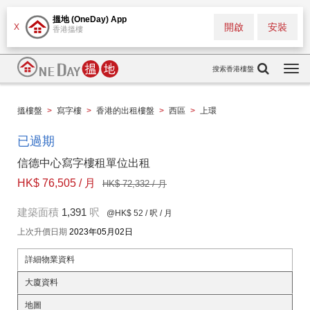
搵地 (OneDay) App
開啟
安裝
X
香港搵樓
搜索香港樓盤
Togg
navi
搵樓盤
>
寫字樓
>
香港的出租樓盤
>
西區
>
上環
已過期
信德中心寫字樓租單位出租
HK$ 76,505 / 月
HK$ 72,332 / 月
建築面積
1,391
呎
@HK$ 52
/ 呎 / 月
上次升價日期
2023年05月02日
詳細物業資料
大廈資料
地圖