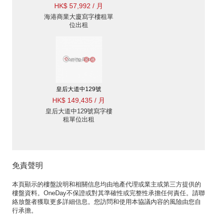
HK$ 57,992 / 月
海港商業大廈寫字樓租單
位出租
皇后大道中129號
HK$ 149,435 / 月
皇后大道中129號寫字樓
租單位出租
免責聲明
本頁顯示的樓盤說明和相關信息均由地產代理或業主或第三方提供的
樓盤資料。OneDay不保證或對其準確性或完整性承擔任何責任。請聯
絡放盤者獲取更多詳細信息。您訪問和使用本協議內容的風險由您自
行承擔。