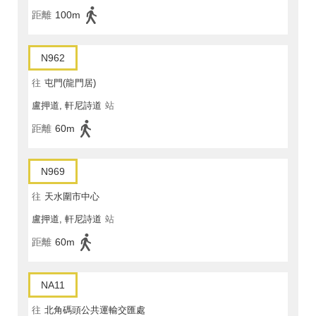
距離
100m
N962
往
屯門(龍門居)
盧押道, 軒尼詩道
站
距離
60m
N969
往
天水圍市中心
盧押道, 軒尼詩道
站
距離
60m
NA11
往
北角碼頭公共運輸交匯處