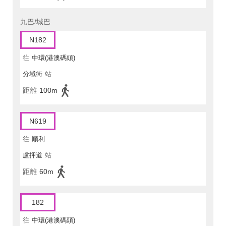
九巴/城巴
N182
往
中環(港澳碼頭)
分域街
站
距離
100m
N619
往
順利
盧押道
站
距離
60m
182
往
中環(港澳碼頭)