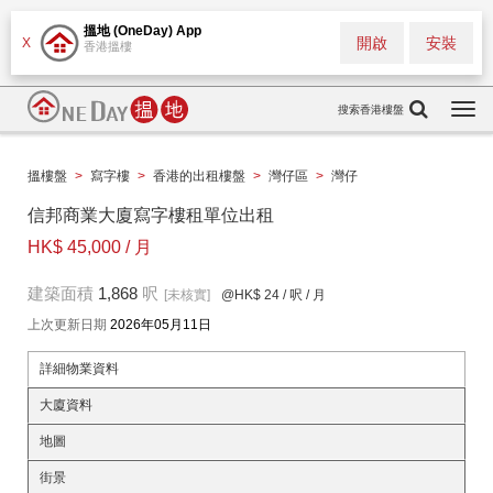
搵地 (OneDay) App
開啟
安裝
X
香港搵樓
搜索香港樓盤
Togg
navi
搵樓盤
>
寫字樓
>
香港的出租樓盤
>
灣仔區
>
灣仔
信邦商業大廈寫字樓租單位出租
HK$ 45,000 / 月
建築面積
1,868
呎
[未核實]
@HK$ 24
/ 呎 / 月
上次更新日期
2026年05月11日
詳細物業資料
大廈資料
地圖
街景