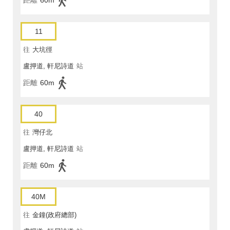
距離
60m
11
往
大坑徑
盧押道, 軒尼詩道
站
距離
60m
40
往
灣仔北
盧押道, 軒尼詩道
站
距離
60m
40M
往
金鐘(政府總部)