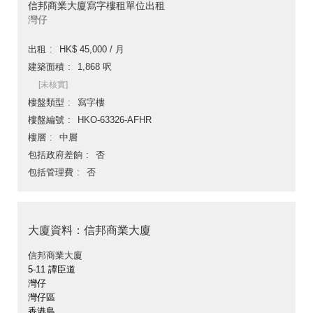
信邦商業大廈寫字樓租單位出租
灣仔
出租
HK$ 45,000 / 月
建築面積
1,868 呎
[未核實]
樓盤類型
寫字樓
樓盤編號
HKO-63326-AFHR
樓層
中層
包括政府差餉
否
包括管理費
否
大廈資料：信邦商業大廈
信邦商業大廈
5-11 譚臣道
灣仔
灣仔區
香港島