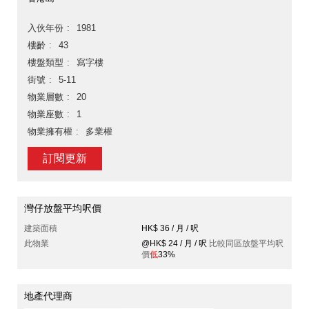
入伙年份
1981
樓齡
43
樓盤類型
寫字樓
街號
5-11
物業層數
20
物業座數
1
物業擁有權
多業權
訂閱更新
灣仔放盤平均呎價
建築面積
HK$ 36 / 月 / 呎
此物業
@HK$ 24 / 月 / 呎
比較同區放盤平均呎
價
低
33%
地產代理商