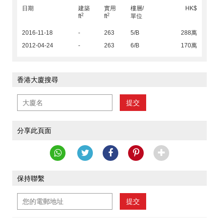
日期
建築
實用
樓層/
HK$
2
2
ft
ft
單位
2016-11-18
-
263
5/B
288萬
2012-04-24
-
263
6/B
170萬
香港大廈搜尋
提交
分享此頁面
保持聯繫
提交