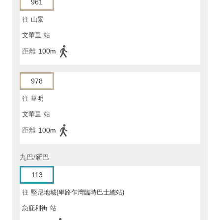
961
往
山景
文華里
站
距離
100m
978
往
華明
文華里
站
距離
100m
九巴/新巴
113
往
堅尼地城(卑路乍灣臨時巴士總站)
急庇利街
站