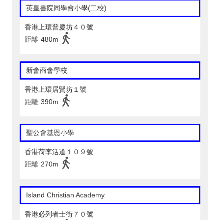
英皇書院同學會小學(二校)
香港上環普慶坊４０號
距離
480m
新會商會學校
香港上環居賢坊１號
距離
390m
聖公會基恩小學
香港荷李活道１０９號
距離
270m
Island Christian Academy
香港必列者士街７０號