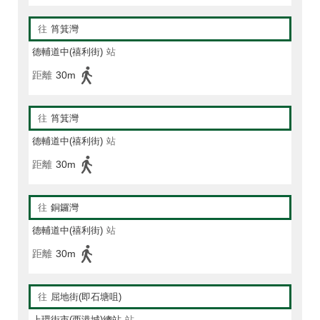
往
筲箕灣
德輔道中(禧利街)
站
距離
30m
往
筲箕灣
德輔道中(禧利街)
站
距離
30m
往
銅鑼灣
德輔道中(禧利街)
站
距離
30m
往
屈地街(即石塘咀)
上環街市(西港城)總站
站