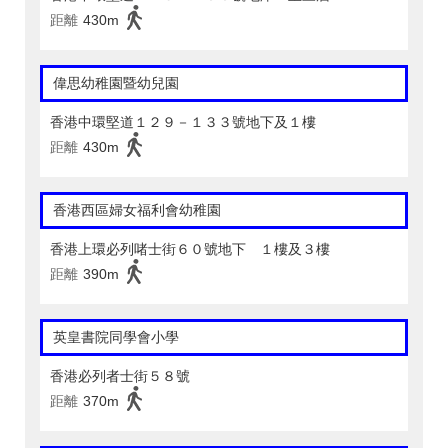
距離
430m
偉思幼稚園暨幼兒園
香港中環堅道１２９－１３３號地下及１樓
距離
430m
香港西區婦女福利會幼稚園
香港上環必列啫士街６０號地下 １樓及３樓
距離
390m
英皇書院同學會小學
香港必列者士街５８號
距離
370m