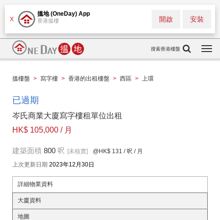
搵地 (OneDay) App
開啟
安裝
X
香港搵樓
搜索香港樓盤
Togg
navi
搵樓盤
>
寫字樓
>
香港的出租樓盤
>
西區
>
上環
已過期
岑氏商業大廈寫字樓租單位出租
HK$ 105,000 / 月
建築面積
800
呎
[未核實]
@HK$ 131
/ 呎 / 月
上次更新日期
2023年12月30日
詳細物業資料
大廈資料
地圖