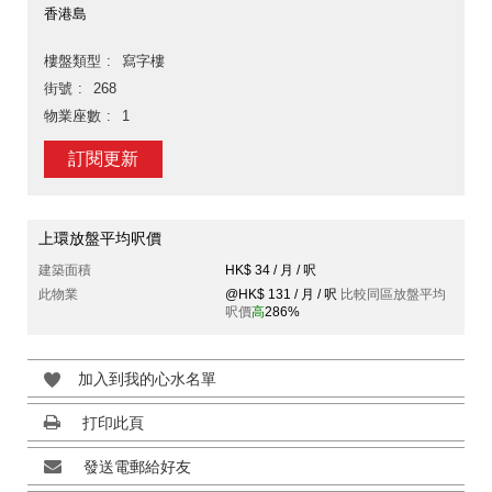
香港島
樓盤類型
寫字樓
街號
268
物業座數
1
訂閱更新
上環放盤平均呎價
建築面積
HK$ 34 / 月 / 呎
此物業
@HK$ 131 / 月 / 呎
比較同區放盤平均
呎價
高
286%
加入到我的心水名單
打印此頁
發送電郵給好友