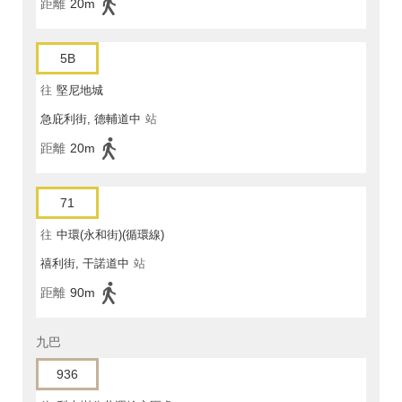
距離
20m
5B
往
堅尼地城
急庇利街, 德輔道中
站
距離
20m
71
往
中環(永和街)(循環線)
禧利街, 干諾道中
站
距離
90m
九巴
936