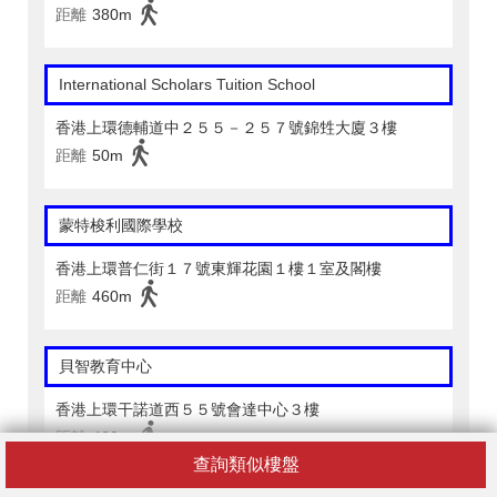
距離
380m
International Scholars Tuition School
香港上環德輔道中２５５－２５７號錦甡大廈３樓
距離
50m
蒙特梭利國際學校
香港上環普仁街１７號東輝花園１樓１室及閣樓
距離
460m
貝智教育中心
香港上環干諾道西５５號會達中心３樓
距離
460m
查詢類似樓盤