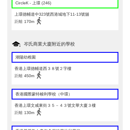
CircleK - 上環 (246)
上環德輔道中323號西港城地下11-13號舖
距離
170m
岑氏商業大廈附近的學校
潮陽幼稚園
香港上環德輔道西３８號２字樓
距離
450m
香港國際蒙特梭利學校（中環）
香港上環文咸東街３５－４３號文華大廈３樓
距離
130m