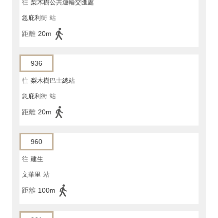
往
梨木樹公共運輸交匯處
急庇利街
站
距離
20m
936
往
梨木樹巴士總站
急庇利街
站
距離
20m
960
往
建生
文華里
站
距離
100m