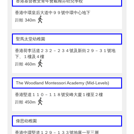
香港基督教女青年會戴翰芬幼兒學校
香港中環皇后大道中９９號中環中心地下
距離
340m
聖馬太堂幼稚園
香港荷李活道２３２－２３４號及新街２９－３１號地
下、１樓及４樓
距離
460m
The Woodland Montessori Academy (Mid-Levels)
香港堅道１１０－１１８號安峰大廈１樓至２樓
距離
450m
偉思幼稚園
香港中環堅道１２９－１３３號地庫一至三層