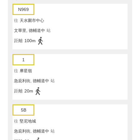
N969
往
天水圍市中心
文華里, 德輔道中
站
距離
100m
1
往
摩星嶺
急庇利街, 德輔道中
站
距離
20m
5B
往
堅尼地城
急庇利街, 德輔道中
站