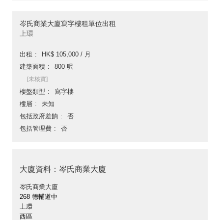
岑氏商業大廈寫字樓租單位出租
上環
出租
HK$ 105,000 / 月
建築面積
800 呎
[未核實]
樓盤類型
寫字樓
樓層
未知
包括政府差餉
否
包括管理費
否
大廈資料：岑氏商業大廈
岑氏商業大廈
268 德輔道中
上環
西區