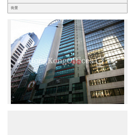
街景
<
>