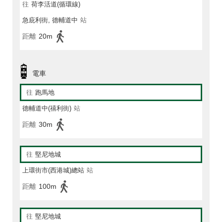
往
荷李活道(循環線)
急庇利街, 德輔道中
站
距離
20m
電車
往
跑馬地
德輔道中(禧利街)
站
距離
30m
往
堅尼地城
上環街市(西港城)總站
站
距離
100m
往
堅尼地城