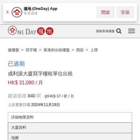
搵地 (OneDay) App
開啟
安裝
X
香港搵樓
搜索香港樓盤
Togg
navi
搵樓盤
>
寫字樓
>
香港的出租樓盤
>
西區
>
上環
已過期
成利源大廈寫字樓租單位出租
HK$ 31,080 / 月
建築面積
840
呎
@HK$ 37
/ 呎 / 月
上次更新日期
2024年11月19日
詳細物業資料
大廈資料
地圖