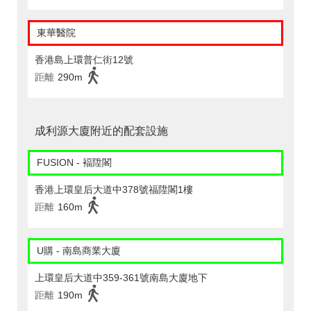
東華醫院
香港島上環普仁街12號
距離
290m
成利源大廈附近的配套設施
FUSION - 褔陞閣
香港上環皇后大道中378號福陞閣1樓
距離
160m
U購 - 南島商業大廈
上環皇后大道中359-361號南島大廈地下
距離
190m