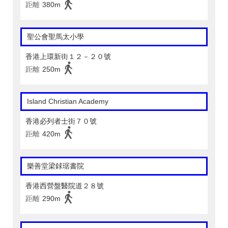
距離
380m
聖公會聖馬太小學
香港上環新街１２－２０號
距離
250m
Island Christian Academy
香港必列者士街７０號
距離
420m
樂善堂梁銶琚書院
香港西營盤醫院道２８號
距離
290m