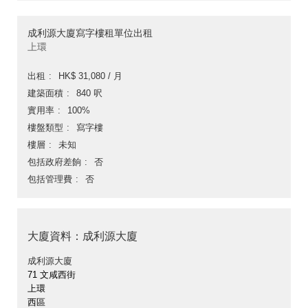
成利源大廈寫字樓租單位出租
上環
出租
HK$ 31,080 / 月
建築面積
840 呎
實用率
100%
樓盤類型
寫字樓
樓層
未知
包括政府差餉
否
包括管理費
否
大廈資料：成利源大廈
成利源大廈
71 文咸西街
上環
西區