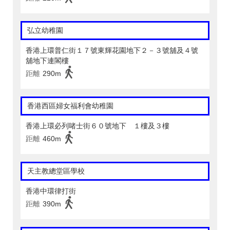
弘立幼稚園
香港上環普仁街１７號東輝花園地下２－３號舖及４號
舖地下連閣樓
距離
290m
香港西區婦女福利會幼稚園
香港上環必列啫士街６０號地下 １樓及３樓
距離
460m
天主教總堂區學校
香港中環律打街
距離
390m