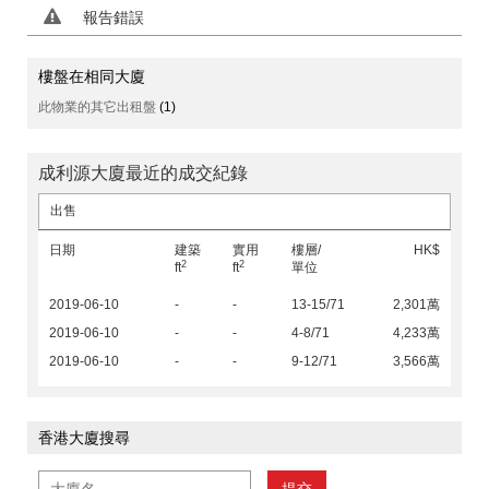
報告錯誤
樓盤在相同大廈
此物業的其它出租盤
(1)
成利源大廈最近的成交紀錄
出售
日期
建築
實用
樓層/
HK$
2
2
ft
ft
單位
2019-06-10
-
-
13-15/71
2,301萬
2019-06-10
-
-
4-8/71
4,233萬
2019-06-10
-
-
9-12/71
3,566萬
香港大廈搜尋