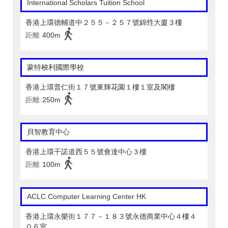
International Scholars Tuition School
香港上環德輔道中２５５－２５７號錦甡大廈３樓
距離
400m
蒙特梭利國際學校
香港上環普仁街１７號東輝花園１樓１室及閣樓
距離
250m
貝智教育中心
香港上環干諾道西５５號會達中心３樓
距離
100m
ACLC Computer Learning Center HK
香港上環永樂街１７７－１８３號永德商業中心４樓４
０６室