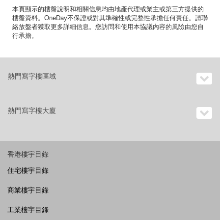
本頁顯示的樓盤說明和相關信息均由地產代理或業主或第三方提供的
樓盤資料。OneDay不保證或對其準確性或完整性承擔任何責任。請聯
絡放盤者獲取更多詳細信息。您訪問和使用本協議內容的風險由您自
行承擔。
熱門寫字樓區域
熱門寫字樓大廈
香港樓宇目錄
住宅樓宇目錄
商業樓宇目錄
工業樓宇目錄