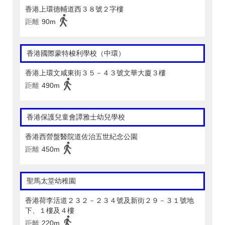
香港上環德輔道西３８號２字樓
距離
90m
香港國際蒙特梭利學校（中環）
香港上環文咸東街３５－４３號文華大廈３樓
距離
490m
香港保護兒童會譚雅士幼兒學校
香港西營盤醫院道佐治五世紀念公園
距離
450m
聖馬太堂幼稚園
香港荷李活道２３２－２３４號及新街２９－３１號地
下、１樓及４樓
距離
220m