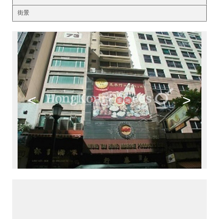
街景
<
>