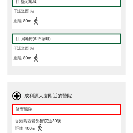
往
堅尼地城
干諾道西
站
距離
80m
往
屈地街(即石塘咀)
干諾道西
站
距離
80m
成利源大廈附近的醫院
贊育醫院
香港島西營盤醫院道30號
距離
400m