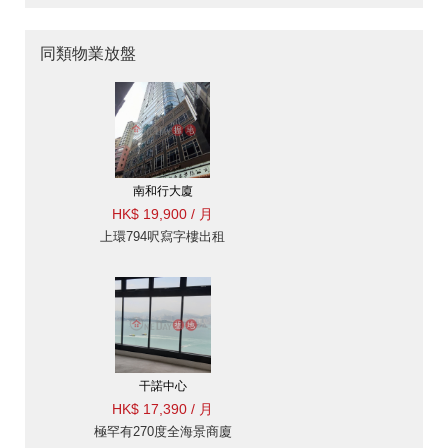
同類物業放盤
南和行大廈
HK$ 19,900 / 月
上環794呎寫字樓出租
干諾中心
HK$ 17,390 / 月
極罕有270度全海景商廈