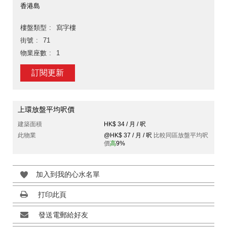
香港島
樓盤類型
寫字樓
街號
71
物業座數
1
訂閱更新
上環放盤平均呎價
建築面積
HK$ 34 / 月 / 呎
此物業
@HK$ 37 / 月 / 呎
比較同區放盤平均呎
價
高
9%
加入到我的心水名單
打印此頁
發送電郵給好友