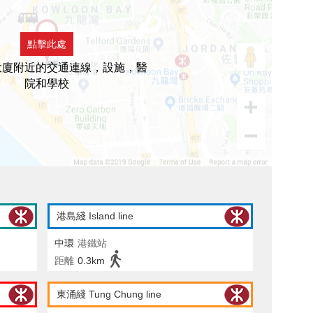
點擊此處
大廈附近的交通連線，設施，醫
院和學校
港島綫 Island line
中環
港鐵站
距離
0.3km
東涌綫 Tung Chung line