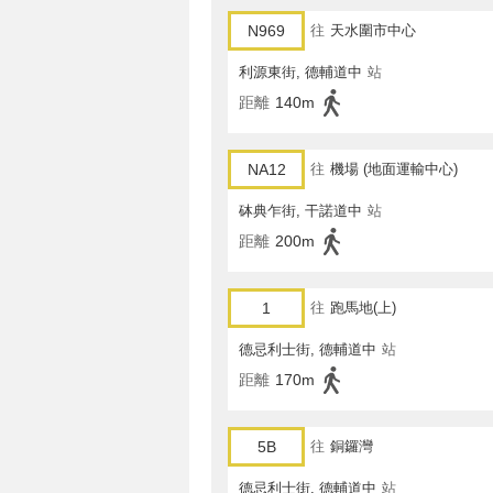
N969
往
天水圍市中心
利源東街, 德輔道中
站
距離
140m
NA12
往
機場 (地面運輸中心)
砵典乍街, 干諾道中
站
距離
200m
1
往
跑馬地(上)
德忌利士街, 德輔道中
站
距離
170m
5B
往
銅鑼灣
德忌利士街, 德輔道中
站