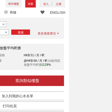
海外樓盤
放盤
登入
註冊
商舖
ENGLISH
搜索
更多搜索選項
放盤平均呎價
面積
HK$ 51 / 月 / 呎
業
@HK$ 66 / 月 / 呎
比較同區
放盤平均呎價
高
29%
查詢類似樓盤
加入到我的心水名單
打印此頁