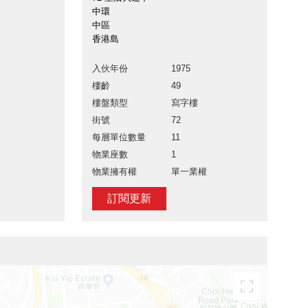
中環
中區
香港島
入伙年份
1975
樓齡
49
樓盤類型
寫字樓
街號
72
每層單位數量
11
物業座數
1
物業擁有權
單一業權
訂閱更新