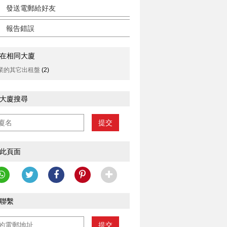
發送電郵給好友
報告錯誤
在相同大廈
業的其它出租盤
(2)
大廈搜尋
提交
此頁面
聯繫
提交