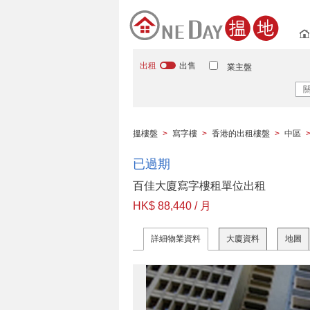
出租
出售
業主盤
搵樓盤
>
寫字樓
>
香港的出租樓盤
>
中區
已過期
百佳大廈寫字樓租單位出租
HK$ 88,440 / 月
詳細物業資料
大廈資料
地圖