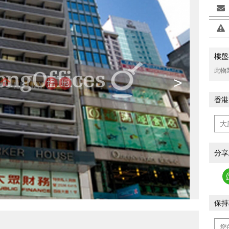
樓盤
此物
>
香港
分享
保持