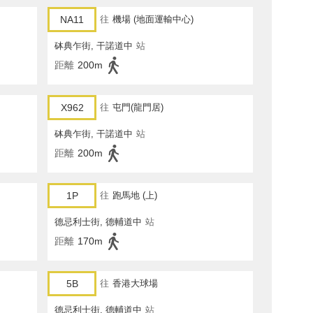
NA11
往
機場 (地面運輸中心)
砵典乍街, 干諾道中
站
距離
200m
X962
往
屯門(龍門居)
砵典乍街, 干諾道中
站
距離
200m
1P
往
跑馬地 (上)
德忌利士街, 德輔道中
站
距離
170m
5B
往
香港大球場
德忌利士街, 德輔道中
站