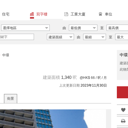
住宅
寫字樓
工業大廈
車位
選擇地區
由
最低價
至
最高價
建築面績
由
最細
至
最大
中環
>
中環
建築
此物
建築面積
1,340
呎
@HK$ 66
/ 呎 / 月
上次更新日期
2023年11月30日
街景