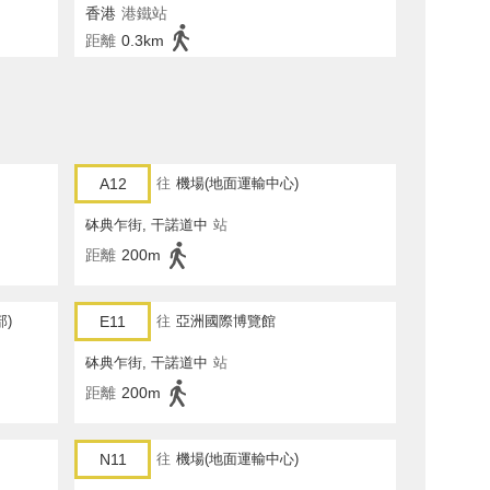
香港
港鐵站
距離
0.3km
A12
往
機場(地面運輸中心)
砵典乍街, 干諾道中
站
距離
200m
部)
E11
往
亞洲國際博覽館
砵典乍街, 干諾道中
站
距離
200m
N11
往
機場(地面運輸中心)