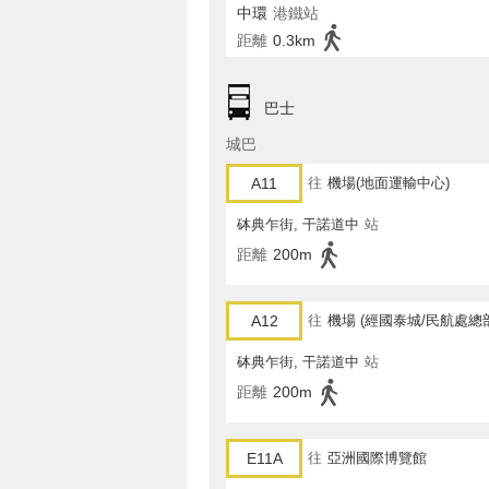
中環
港鐵站
距離
0.3km
巴士
城巴
A11
往
機場(地面運輸中心)
砵典乍街, 干諾道中
站
距離
200m
A12
往
機場 (經國泰城/民航處總
砵典乍街, 干諾道中
站
距離
200m
E11A
往
亞洲國際博覽館