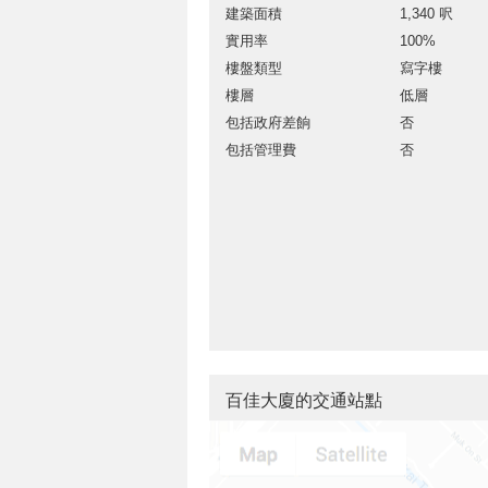
建築面積
1,340 呎
實用率
100%
樓盤類型
寫字樓
樓層
低層
包括政府差餉
否
包括管理費
否
百佳大廈的交通站點