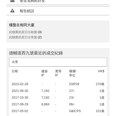
發送電郵給好友
報告錯誤
樓盤在相同大廈
此物業的其它出租盤
(3)
此物業的其它出售盤
(2)
德輔道西九號最近的成交紀錄
出售
日期
建築
實用
樓層/
HK$
2
2
ft
ft
單位
2023-02-28
-
-
03/P28
270萬
2021-06-30
7,192
-
27/-
1億
2017-10-30
7,192
-
23/-
1億
2017-09-29
6,884
-
06/-
1億
2017-05-02
-
-
G&/CPS
101萬