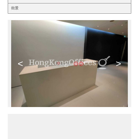
街景
<
>