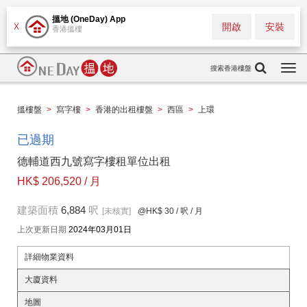
搵地 (OneDay) App
開啟
安裝
X
香港搵樓
搜索香港樓盤
Togg
navi
搵樓盤
>
寫字樓
>
香港的出租樓盤
>
西區
>
上環
已過期
德輔道西九號寫字樓租單位出租
HK$ 206,520 / 月
建築面積
6,884
呎
[未核實]
@HK$ 30
/ 呎 / 月
上次更新日期
2024年03月01日
詳細物業資料
大廈資料
地圖