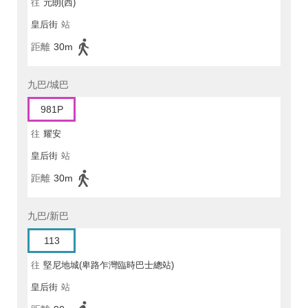
往
元朗(西)
皇后街
站
距離
30m
九巴/城巴
981P
往
耀安
皇后街
站
距離
30m
九巴/新巴
113
往
堅尼地城(卑路乍灣臨時巴士總站)
皇后街
站