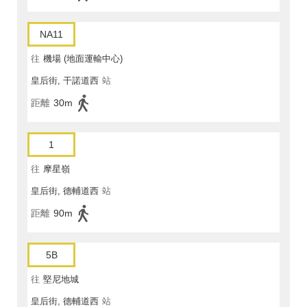
NA11
往
機場 (地面運輸中心)
皇后街, 干諾道西
站
距離
30m
1
往
摩星嶺
皇后街, 德輔道西
站
距離
90m
5B
往
堅尼地城
皇后街, 德輔道西
站