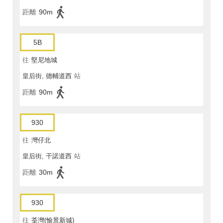
距離
90m
5B
往
堅尼地城
皇后街, 德輔道西
站
距離
90m
930
往
灣仔北
皇后街, 干諾道西
站
距離
30m
930
往
荃灣(愉景新城)