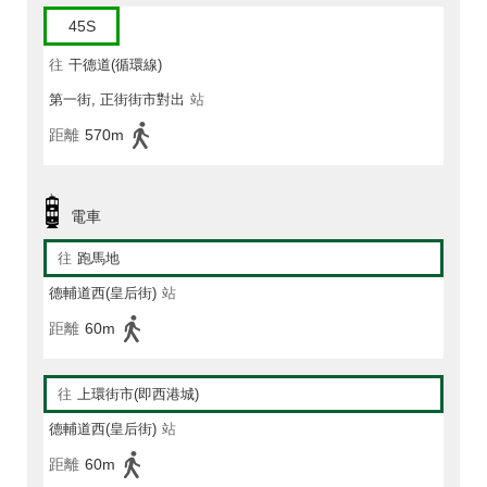
45S
往
干德道(循環線)
第一街, 正街街市對出
站
距離
570m
電車
往
跑馬地
德輔道西(皇后街)
站
距離
60m
往
上環街市(即西港城)
德輔道西(皇后街)
站
距離
60m