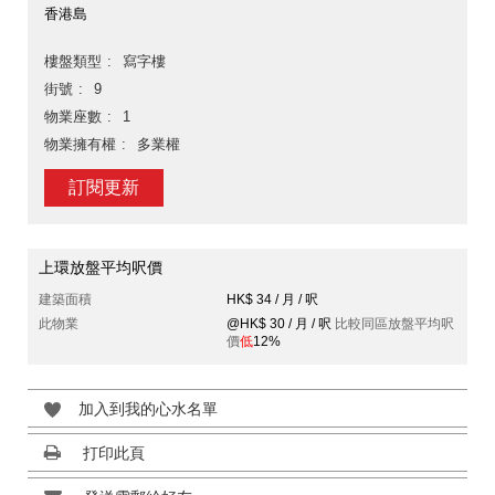
香港島
樓盤類型
寫字樓
街號
9
物業座數
1
物業擁有權
多業權
訂閱更新
上環放盤平均呎價
建築面積
HK$ 34 / 月 / 呎
此物業
@HK$ 30 / 月 / 呎
比較同區放盤平均呎
價
低
12%
加入到我的心水名單
打印此頁