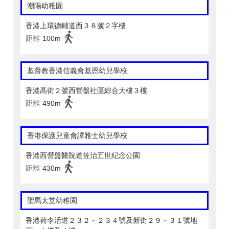
潮陽幼稚園
香港上環德輔道西３８號２字樓
距離
100m
基督教香港信義會基恩幼兒學校
香港高街２號西營盤社區綜合大樓３樓
距離
490m
香港保護兒童會譚雅士幼兒學校
香港西營盤醫院道佐治五世紀念公園
距離
430m
聖馬太堂幼稚園
香港荷李活道２３２－２３４號及新街２９－３１號地