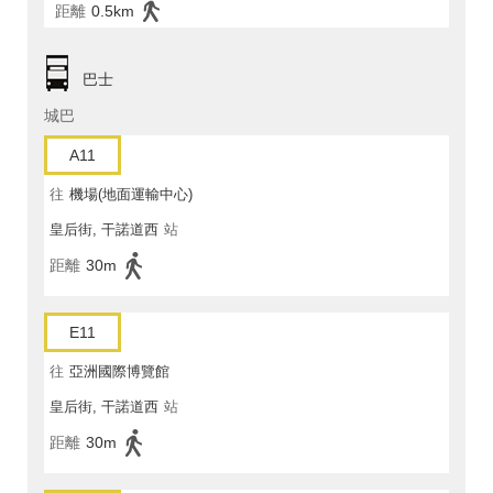
距離
0.5km
巴士
城巴
A11
往
機場(地面運輸中心)
皇后街, 干諾道西
站
距離
30m
E11
往
亞洲國際博覽館
皇后街, 干諾道西
站
距離
30m