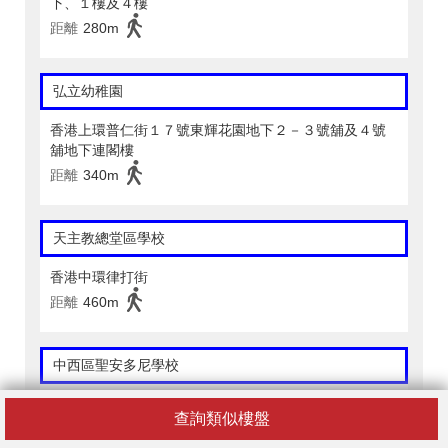
下、１樓及４樓
距離
280m
弘立幼稚園
香港上環普仁街１７號東輝花園地下２－３號舖及４號
舖地下連閣樓
距離
340m
天主教總堂區學校
香港中環律打街
距離
460m
中西區聖安多尼學校
香港醫院道２號
查詢類似樓盤
距離
470m