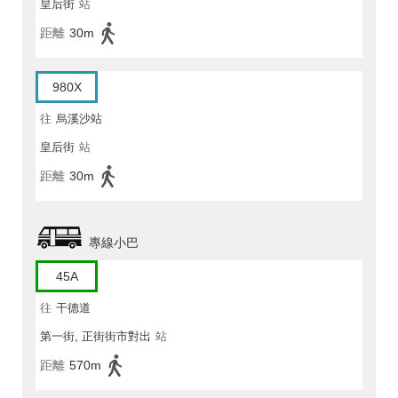
皇后街
站
距離
30m
980X
往
烏溪沙站
皇后街
站
距離
30m
專線小巴
45A
往
干德道
第一街, 正街街市對出
站
距離
570m