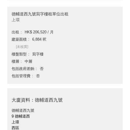
德輔道西九號寫字樓租單位出租
上環
出租
HK$ 206,520 / 月
建築面積
6,884 呎
[未核實]
樓盤類型
寫字樓
樓層
中層
包括政府差餉
否
包括管理費
否
大廈資料：德輔道西九號
德輔道西九號
9 德輔道西
上環
西區